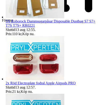
Företag
5X Roborock Dammsugarpåsar Disposable Dustbag S7 S7+
T7S T7S+ RR0221
Sluttid
13 aug 12:55
.
Pris:
110 kr
,
Köp nu
.
2x Röd Electroplate fodral Apple Airpods PRO
Sluttid
13 aug 12:57
.
Pris:
21 kr
,
Köp nu
.