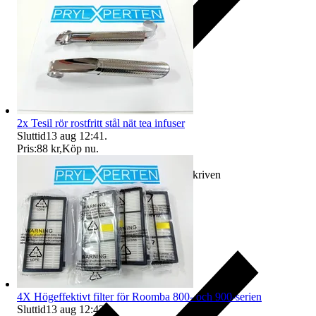
2x Tesil rör rostfritt stål nät tea infuser
Sluttid
13 aug 12:41
.
Pris:
88 kr
,
Köp nu
.
Ersättning om varan inte är som beskriven
4X Högeffektivt filter för Roomba 800- och 900-serien
Sluttid
13 aug 12:42
.