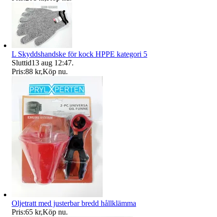
L Skyddshandske för kock HPPE kategori 5
Sluttid
13 aug 12:47
.
Pris:
88 kr
,
Köp nu
.
Oljetratt med justerbar bredd hållklämma
Pris:
65 kr
,
Köp nu
.