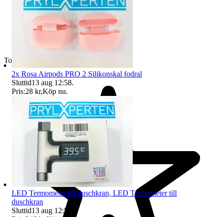
Toppsäljare
2x Rosa Airpods PRO 2 Silikonskal fodral
Sluttid
13 aug 12:58
.
Pris:
28 kr
,
Köp nu
.
LED Termometer till duschkran, LED Termometer till
duschkran
Sluttid
13 aug 12:59
.