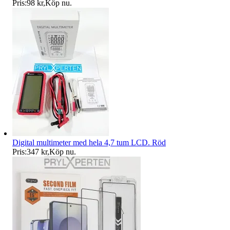
Pris:
98 kr
,
Köp nu
.
Digital multimeter med hela 4,7 tum LCD. Röd
Pris:
347 kr
,
Köp nu
.