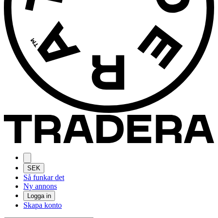
SEK
Så funkar det
Ny annons
Logga in
Skapa konto