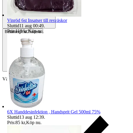
Vinröd 6st Insatser till resväskor
Sluttid
11 aug 00:49
.
Pris:
110 kr
,
Köp nu
.
Betalning
Via Tradera
Välj till köparskydd
6X Handdesinfektion , Handsprit Gel 500ml 75%
Sluttid
13 aug 12:39
.
Pris:
85 kr
,
Köp nu
.