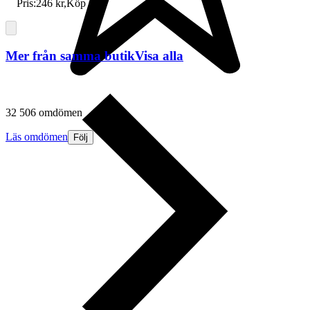
Pris:
246 kr
,
Köp nu
.
Mer från samma butik
Visa alla
32 506 omdömen
Läs omdömen
Följ