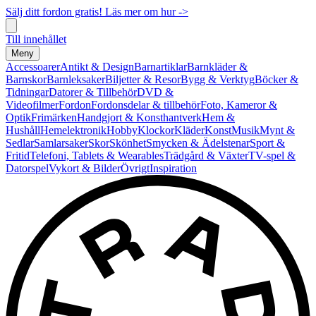
Sälj ditt fordon gratis! Läs mer om hur ->
Till innehållet
Meny
Accessoarer
Antikt & Design
Barnartiklar
Barnkläder &
Barnskor
Barnleksaker
Biljetter & Resor
Bygg & Verktyg
Böcker &
Tidningar
Datorer & Tillbehör
DVD &
Videofilmer
Fordon
Fordonsdelar & tillbehör
Foto, Kameror &
Optik
Frimärken
Handgjort & Konsthantverk
Hem &
Hushåll
Hemelektronik
Hobby
Klockor
Kläder
Konst
Musik
Mynt &
Sedlar
Samlarsaker
Skor
Skönhet
Smycken & Ädelstenar
Sport &
Fritid
Telefoni, Tablets & Wearables
Trädgård & Växter
TV-spel &
Datorspel
Vykort & Bilder
Övrigt
Inspiration