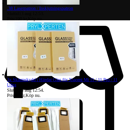
.38 Laserpatron / Inskjutningspatron
Sluttid
13 aug 12:53
.
Pris:
190 kr
,
Köp nu
.
3x Skärmskydd i Härdat Glas för Xiaomi Mi 11 / 11 Pro / 11
Ultra
Sluttid
13 aug 12:54
.
Pris:
32 kr
,
Köp nu
.