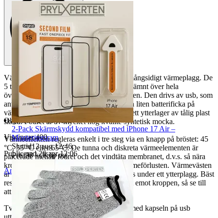
Värmevästen är ett mycket effektivt och mångsidigt värmeplagg. De
5 tunna värmeelementen fördelar värmen jämnt över hela
överkroppen, både fram och bak samt naken. Den drivs av usb, som
användaren väljer sin värmekälla sitter i en liten batterificka på
västen. Västen består av flera olika lager: ett ytterlager av tålig plast
Objektnr
727 894 135
sköld. Fodret är av mycket hög kvalite syntetisk mocka.
2-Pack Skärmskydd kompatibel med iPhone 17 Air –
Visningar
400
Monteringsram
Värmeeffekten regleras enkelt i tre steg via en knapp på bröstet: 45
Sluttid
13 aug 12:46
.
°C, 55 °C eller 65°C. De tunna och diskreta värmeelementen är
Publicerad
20 apr 12:06
Pris:
98 kr
,
Köp nu
.
placerade mellan fodret och det vindtäta membranet, d.v.s. så nära
kroppen som möjligt, för att minimera värmeförlusten. Värmevästen
Anmäl
Sälj liknande
är ett förstärkningsplagg som ska användas under ett ytterplagg. Bäst
resultat uppnås om västen sitter relativt tätt emot kroppen, så se till
att välja rätt storlek.
Tvättråd: Kan tvätta i 30 grader strykfritt med kapseln på usb
uttagen. Ej torktumlare.