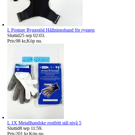
L Posture Ryggstöd Hållningsband för ryggen
Sluttid
25 sep 02:03
.
Pris:
98 kr
,
Köp nu
.
L 1X Metallhandske rostfritt stål nivå 5
Sluttid
8 sep 11:59
.
Pris:
201 kr
,
Köp nu
.