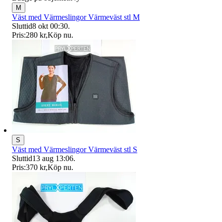
M
Väst med Värmeslingor Värmeväst stl M
Sluttid
8 okt 00:30
.
Pris:
280 kr
,
Köp nu
.
S
Väst med Värmeslingor Värmeväst stl S
Sluttid
13 aug 13:06
.
Pris:
370 kr
,
Köp nu
.