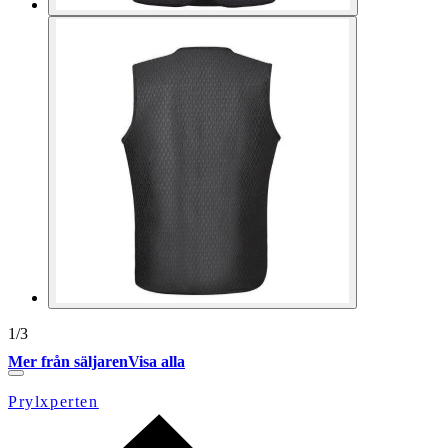
1
/
3
Mer från säljaren
Visa alla
Prylxperten