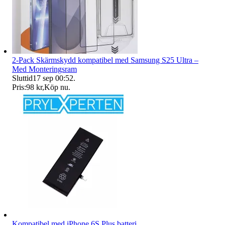
2-Pack Skärmskydd kompatibel med Samsung S25 Ultra –
Med Monteringsram
Sluttid
17 sep 00:52
.
Pris:
98 kr
,
Köp nu
.
Kompatibel med iPhone 6S Plus batteri