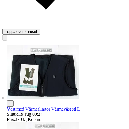
Hoppa över karusell
L
Väst med Värmeslingor Värmeväst stl L
Sluttid
19 aug 00:24
.
Pris:
370 kr
,
Köp nu
.