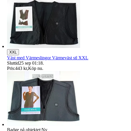
XXL
Väst med Värmeslingor Värmeväst stl XXL
Sluttid
25 sep 01:18
.
Pris:
443 kr
,
Köp nu
.
Badge på objektet:
Ny