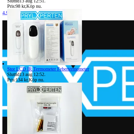
Sluttid
13 aug 12:51
.
Pris:
98 kr
,
Köp nu
.
4.9
Stor LCD IR Termometer Febertermometer
Sluttid
13 aug 12:52
.
Pris:
134 kr
,
Köp nu
.