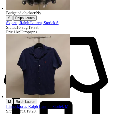
Badge på objektet:
Ny
|
S
Ralph Lauren
Skjorta, Ralph Lauren, Storlek S
Sluttid
16 aug 19:33
.
Pris:
1 kr
,
Utropspris
.
|
M
Ralph Lauren
Linneskjorta, Ralph Lauren, Storlek M
Sluttid
9 aug 19:20
.