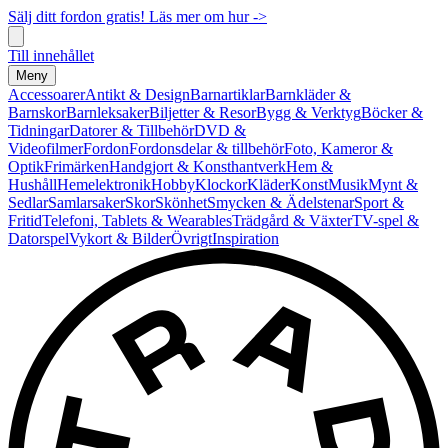
Sälj ditt fordon gratis! Läs mer om hur ->
Till innehållet
Meny
Accessoarer
Antikt & Design
Barnartiklar
Barnkläder &
Barnskor
Barnleksaker
Biljetter & Resor
Bygg & Verktyg
Böcker &
Tidningar
Datorer & Tillbehör
DVD &
Videofilmer
Fordon
Fordonsdelar & tillbehör
Foto, Kameror &
Optik
Frimärken
Handgjort & Konsthantverk
Hem &
Hushåll
Hemelektronik
Hobby
Klockor
Kläder
Konst
Musik
Mynt &
Sedlar
Samlarsaker
Skor
Skönhet
Smycken & Ädelstenar
Sport &
Fritid
Telefoni, Tablets & Wearables
Trädgård & Växter
TV-spel &
Datorspel
Vykort & Bilder
Övrigt
Inspiration