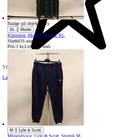
Badge på objektet:
Ny
|
XL
Monki
Klänning, Monki, Storlek XL
Sluttid
16 aug 19:08
.
Pris:
1 kr
,
Ledande bud
.
5 025 omdömen
Läs omdömen
Följ
|
M
Lyle & Scott
Mjukisbyxor, Lyle & Scott, Storlek M