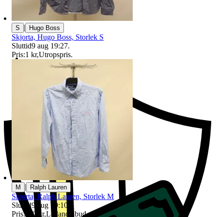
|
S
Hugo Boss
Skjorta, Hugo Boss, Storlek S
Sluttid
9 aug 19:27
.
Pris:
1 kr
,
Utropspris
.
Ersättning om du inte får din vara
|
M
Ralph Lauren
Skjorta, Ralph Lauren, Storlek M
Sluttid
9 aug 19:10
.
Pris:
110 kr
,
Ledande bud
.