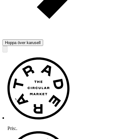
Hoppa över karusell
Pris:
.