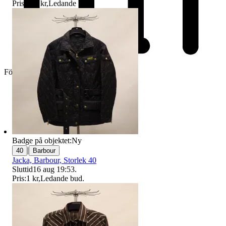
Pris:
165 kr
,
Ledande bud
.
Företag
Badge på objektet:
Ny
|
40
Barbour
Jacka, Barbour, Storlek 40
Sluttid
16 aug 19:53
.
Pris:
1 kr
,
Ledande bud
.