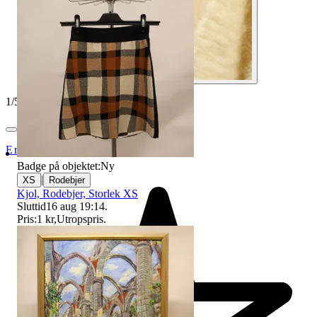
1
/
5
ErikshjälpenSecondHandSTHLM
Badge på objektet:
Ny
|
XS
Rodebjer
Kjol, Rodebjer, Storlek XS
Sluttid
16 aug 19:14
.
Pris:
1 kr
,
Utropspris
.