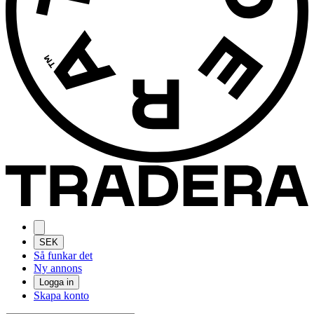
SEK
Så funkar det
Ny annons
Logga in
Skapa konto