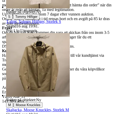
få ett separat
meddelande med rubriken ”Välkommen att hämta din order” när din
order är redo att hämtas. Ta med legitimation.
Badge på objektet:
Ny
Upphämtning ska ske inom 7 dagar efter vunnen auktion.
|
S
Tommy Hilfiger
Ordrar som ej hämtas ut i tid rensas bort och en avgift på 85 kr dras
T-shirt, Tommy Hilfiger, Storlek S
av från återbetalningen.
Sluttid
16 aug 19:41
.
Frakt
Pris:
1 kr
,
Utropspris
.
Om du har valt frakt kommer din vara att skickas från oss inom 3-5
arbetsdagar. När din vara har lämnat vårt lager får du ett
spårningsnummer av
DSV inom kort där du kan följa din leverans.
Kundservice
Har du frågor eller funderingar, hör av dig till vår kundtjänst via
Traderas
meddelandefunktion.
Genom att buda på våra annonser godkänner du våra köpvillkor
som du hittar
på vår infosida här på Tradera.
Adress för retur/återköp:
Erikshjälpen Second Hand
Vårby Allé 53
Badge på objektet:
Ny
143 30 Vårby
|
M
Moose Knuckles
Skaljacka, Moose Knuckles, Storlek M