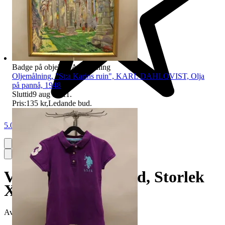
Badge på objektet:
Avhämtning
Oljemålning, "St:a Karins ruin", KARL DAHLQVIST, Olja
på pannå, 1948
Sluttid
9 aug 19:11
.
Pris:
135 kr
,
Ledande bud
.
5.0
Väst, Karl Lagerfeld, Storlek
XS
Avslutad
10 maj 19:18