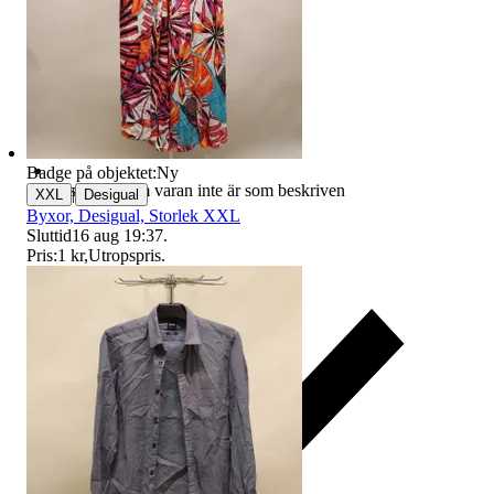
Badge på objektet:
Ny
Ersättning om varan inte är som beskriven
|
XXL
Desigual
Byxor, Desigual, Storlek XXL
Sluttid
16 aug 19:37
.
Pris:
1 kr
,
Utropspris
.