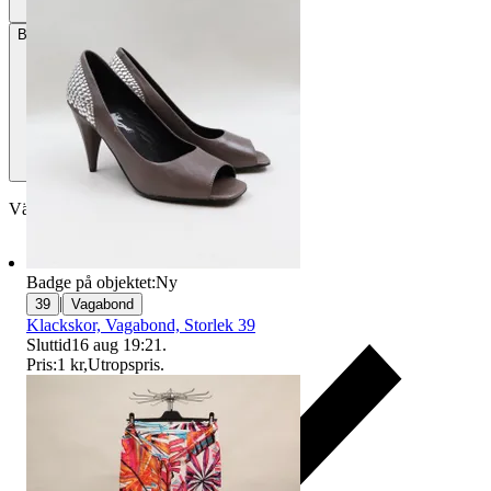
Betalning
Via Tradera
Välj till köparskydd
Badge på objektet:
Ny
|
39
Vagabond
Klackskor, Vagabond, Storlek 39
Sluttid
16 aug 19:21
.
Pris:
1 kr
,
Utropspris
.