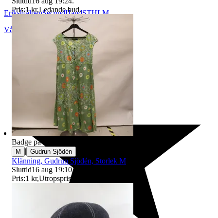
Sluttid
16 aug 19:24
.
Pris:
1 kr
,
Ledande bud
.
ErikshjälpenSecondHandSTHLM
Vårby
,
Sverige
Badge på objektet:
Ny
|
M
Gudrun Sjödén
Klänning, Gudrun Sjödén, Storlek M
Sluttid
16 aug 19:10
.
Pris:
1 kr
,
Utropspris
.