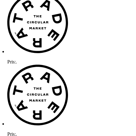
Pris:
.
Pris:
.