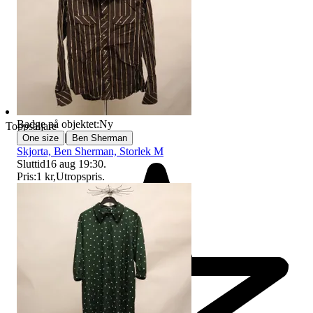
Badge på objektet:
Ny
Toppsäljare
|
One size
Ben Sherman
Skjorta, Ben Sherman, Storlek M
Sluttid
16 aug 19:30
.
Pris:
1 kr
,
Utropspris
.