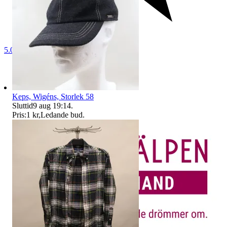
5.0
Keps, Wigéns, Storlek 58
Sluttid
9 aug 19:14
.
Pris:
1 kr
,
Ledande bud
.