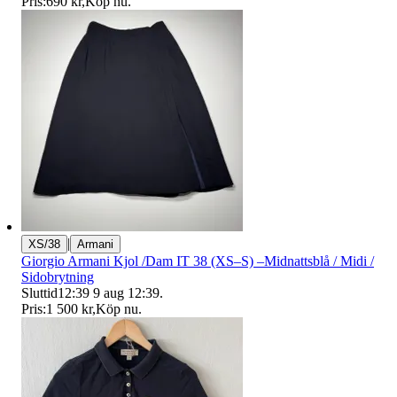
Pris:
690 kr
,
Köp nu
.
|
XS/38
Armani
Giorgio Armani Kjol /Dam IT 38 (XS–S) –Midnattsblå / Midi /
Sidobrytning
Sluttid
12:39
9 aug 12:39
.
Pris:
1 500 kr
,
Köp nu
.