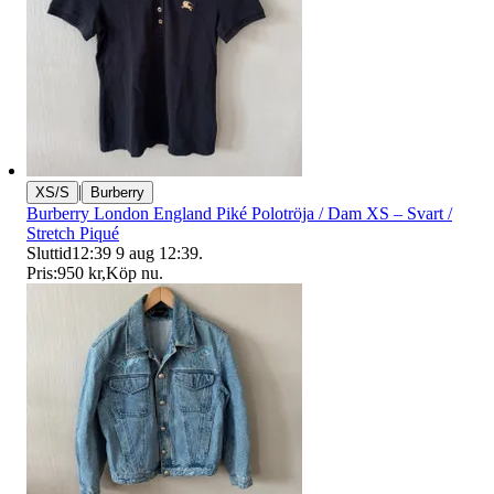
|
XS/S
Burberry
Burberry London England Piké Polotröja / Dam XS – Svart /
Stretch Piqué
Sluttid
12:39
9 aug 12:39
.
Pris:
950 kr
,
Köp nu
.