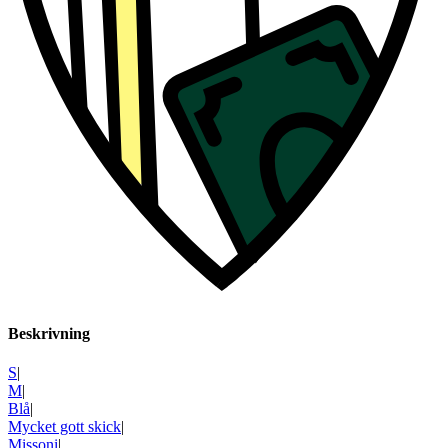
Beskrivning
S
|
M
|
Blå
|
Mycket gott skick
|
Missoni
|