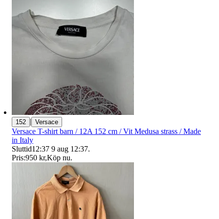
|
152
Versace
Versace T-shirt barn / 12A 152 cm / Vit Medusa strass / Made
in Italy
Sluttid
12:37
9 aug 12:37
.
Pris:
950 kr
,
Köp nu
.