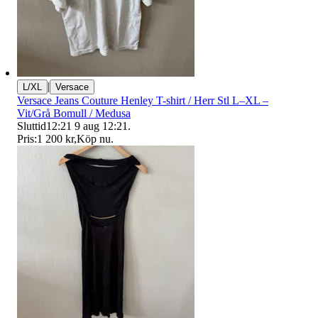
|
L/XL
Versace
Versace Jeans Couture Henley T-shirt / Herr Stl L–XL –
Vit/Grå Bomull / Medusa
Sluttid
12:21
9 aug 12:21
.
Pris:
1 200 kr
,
Köp nu
.