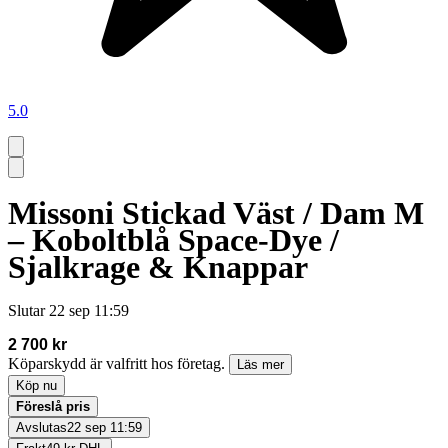
5.0
Missoni Stickad Väst / Dam M
– Koboltblå Space-Dye /
Sjalkrage & Knappar
Slutar
22 sep 11:59
2 700 kr
Köparskydd är valfritt hos företag.
Läs mer
Köp nu
Föreslå pris
Avslutas
22 sep 11:59