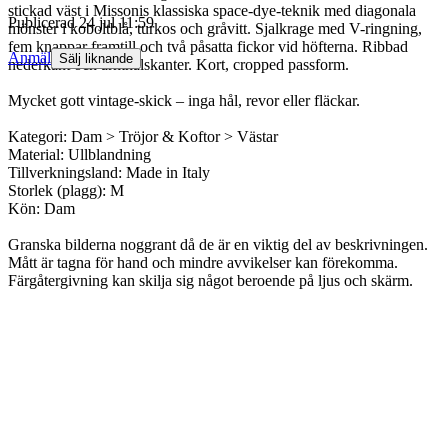
stickad väst i Missonis klassiska space-dye-teknik med diagonala
Publicerad
24 jul 11:59
mönster i koboltblå, turkos och gråvitt. Sjalkrage med V-ringning,
fem knappar framtill och två påsatta fickor vid höfterna. Ribbad
Anmäl
Sälj liknande
nederkant och armhålskanter. Kort, cropped passform.
Mycket gott vintage-skick – inga hål, revor eller fläckar.
Kategori: Dam > Tröjor & Koftor > Västar
Material: Ullblandning
Tillverkningsland: Made in Italy
Storlek (plagg): M
Kön: Dam
Granska bilderna noggrant då de är en viktig del av beskrivningen.
Mått är tagna för hand och mindre avvikelser kan förekomma.
Färgåtergivning kan skilja sig något beroende på ljus och skärm.