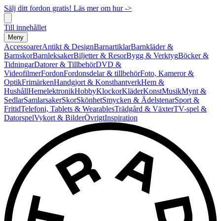
Sälj ditt fordon gratis! Läs mer om hur ->
Till innehållet
Meny
Accessoarer
Antikt & Design
Barnartiklar
Barnkläder &
Barnskor
Barnleksaker
Biljetter & Resor
Bygg & Verktyg
Böcker &
Tidningar
Datorer & Tillbehör
DVD &
Videofilmer
Fordon
Fordonsdelar & tillbehör
Foto, Kameror &
Optik
Frimärken
Handgjort & Konsthantverk
Hem &
Hushåll
Hemelektronik
Hobby
Klockor
Kläder
Konst
Musik
Mynt &
Sedlar
Samlarsaker
Skor
Skönhet
Smycken & Ädelstenar
Sport &
Fritid
Telefoni, Tablets & Wearables
Trädgård & Växter
TV-spel &
Datorspel
Vykort & Bilder
Övrigt
Inspiration