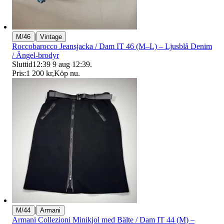
|
M/46
Vintage
Roccobarocco Jeansjacka / Dam IT 46 (M–L) – Ljusblå Denim
/ Ängel-brodyr
Sluttid
12:39
9 aug 12:39
.
Pris:
1 200 kr
,
Köp nu
.
|
M/44
Armani
Armani Collezioni Minikjol med Bälte / Dam IT 44 (M) –