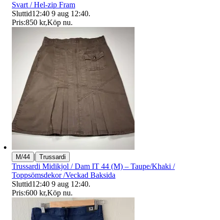
Svart / Hel-zip Fram
Sluttid
12:40
9 aug 12:40
.
Pris:
850 kr
,
Köp nu
.
|
M/44
Trussardi
Trussardi Midikjol / Dam IT 44 (M) – Taupe/Khaki /
Toppsömsdekor /Veckad Baksida
Sluttid
12:40
9 aug 12:40
.
Pris:
600 kr
,
Köp nu
.