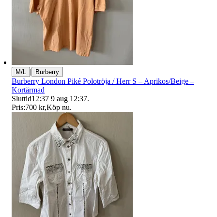
|
M/L
Burberry
Burberry London Piké Polotröja / Herr S – Aprikos/Beige –
Kortärmad
Sluttid
12:37
9 aug 12:37
.
Pris:
700 kr
,
Köp nu
.