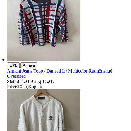
|
L/XL
Armani
Armani Jeans Topp / Dam stl L / Multicolor Rutmönstrad
Oversized
Sluttid
12:21
9 aug 12:21
.
Pris:
610 kr
,
Köp nu
.