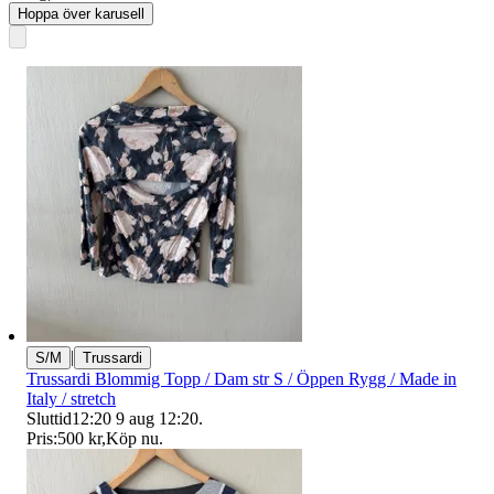
Hoppa över karusell
|
S/M
Trussardi
Trussardi Blommig Topp / Dam str S / Öppen Rygg / Made in
Italy / stretch
Sluttid
12:20
9 aug 12:20
.
Pris:
500 kr
,
Köp nu
.