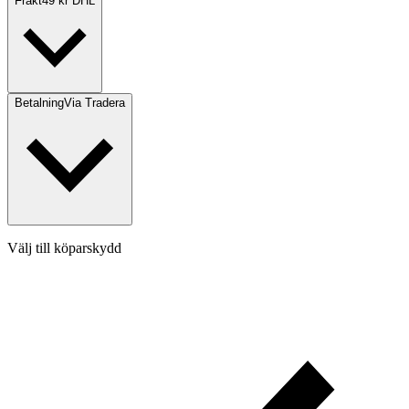
Frakt
49 kr DHL
Betalning
Via Tradera
Välj till köparskydd