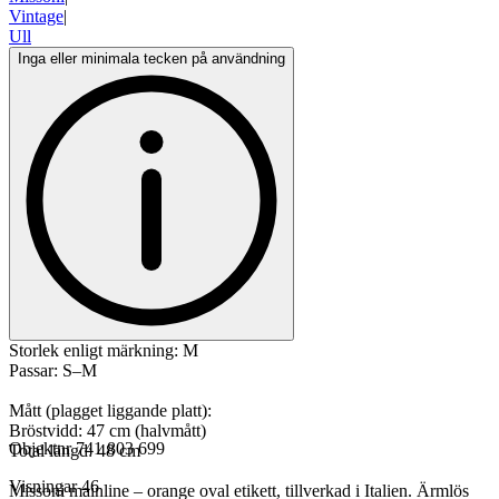
Vintage
|
Ull
Inga eller minimala tecken på användning
Storlek enligt märkning: M
Passar: S–M
Mått (plagget liggande platt):
Bröstvidd: 47 cm (halvmått)
Objektnr
741 803 699
Total längd: 48 cm
Visningar
46
Missoni mainline – orange oval etikett, tillverkad i Italien. Ärmlös