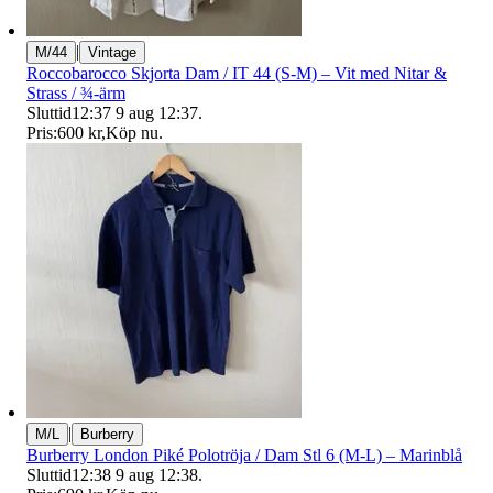
|
M/44
Vintage
Roccobarocco Skjorta Dam / IT 44 (S-M) – Vit med Nitar &
Strass / ¾-ärm
Sluttid
12:37
9 aug 12:37
.
Pris:
600 kr
,
Köp nu
.
|
M/L
Burberry
Burberry London Piké Polotröja / Dam Stl 6 (M-L) – Marinblå
Sluttid
12:38
9 aug 12:38
.