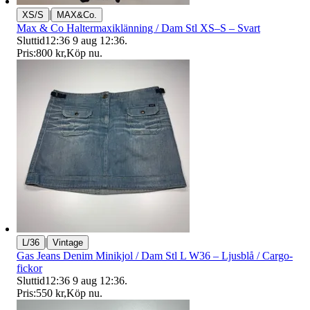
|
XS/S
MAX&Co.
Max & Co Haltermaxiklänning / Dam Stl XS–S – Svart
Sluttid
12:36
9 aug 12:36
.
Pris:
800 kr
,
Köp nu
.
|
L/36
Vintage
Gas Jeans Denim Minikjol / Dam Stl L W36 – Ljusblå / Cargo-
fickor
Sluttid
12:36
9 aug 12:36
.
Pris:
550 kr
,
Köp nu
.