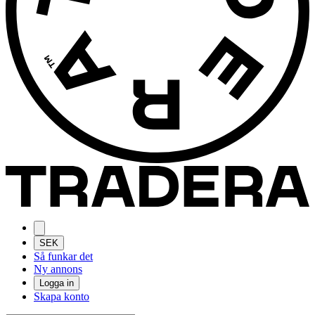
SEK
Så funkar det
Ny annons
Logga in
Skapa konto