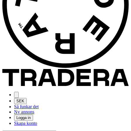
SEK
Så funkar det
Ny annons
Logga in
Skapa konto