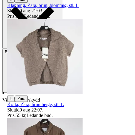
Klänning, Zara, brun, blommig, stl. L
Sluttid
9 aug 21:03
.
Pris:
3 kr
,
Ledande bud
.
Betalning
Via Tradera
|
L
Zara
Välj till köparskydd
Kofta, Zara, brun beige, stl. L
Sluttid
9 aug 22:07
.
Pris:
55 kr
,
Ledande bud
.