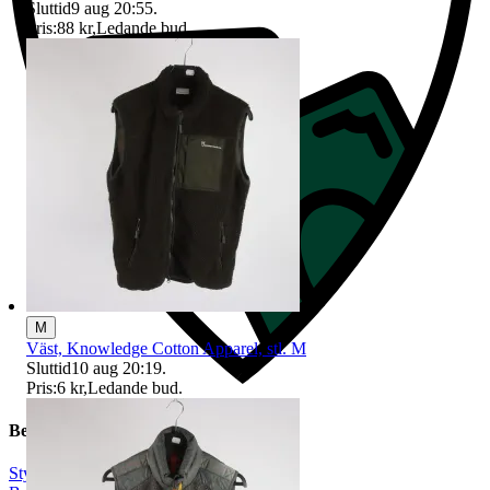
Sluttid
9 aug 20:55
.
Pris:
88 kr
,
Ledande bud
.
M
Väst, Knowledge Cotton Apparel, stl. M
Sluttid
10 aug 20:19
.
Pris:
6 kr
,
Ledande bud
.
Beskrivning
Stylein
|