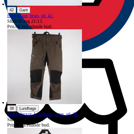
|
42
Gant
Blus, Gant, brun, stl. 42.
Sluttid
9 aug 21:13
.
Pris:
88 kr
,
Ledande bud
.
|
38
Lundhags
Friluftsbyxor, Lundhags, brun, stl. 38.
Sluttid
9 aug 20:35
.
Pris:
2 kr
,
Ledande bud
.