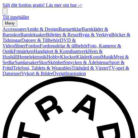
Sälj ditt fordon gratis! Läs mer om hur ->
Till innehållet
Meny
Accessoarer
Antikt & Design
Barnartiklar
Barnkläder &
Barnskor
Barnleksaker
Biljetter & Resor
Bygg & Verktyg
Böcker &
Tidningar
Datorer & Tillbehör
DVD &
Videofilmer
Fordon
Fordonsdelar & tillbehör
Foto, Kameror &
Optik
Frimärken
Handgjort & Konsthantverk
Hem &
Hushåll
Hemelektronik
Hobby
Klockor
Kläder
Konst
Musik
Mynt &
Sedlar
Samlarsaker
Skor
Skönhet
Smycken & Ädelstenar
Sport &
Fritid
Telefoni, Tablets & Wearables
Trädgård & Växter
TV-spel &
Datorspel
Vykort & Bilder
Övrigt
Inspiration