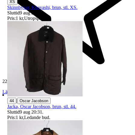
XS
Skinnbyxor, Kbayashi, brun, stl. XS.
Sluttid
9 aug 20:35
.
Pris:
1 kr
,
Utropspris
.
229 359 omdömen
Läs omdömen
Följ
|
44
Oscar Jacobson
Jacka, Oscar Jacobson, brun, stl. 44.
Sluttid
9 aug 20:31
.
Pris:
1 kr
,
Ledande bud
.