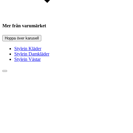
Mer från varumärket
Hoppa över karusell
Stylein Kläder
Stylein Damkläder
Stylein Västar