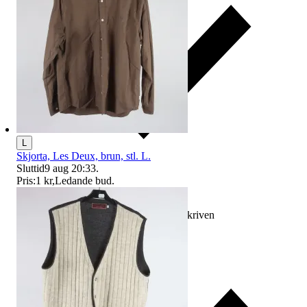
L
Skjorta, Les Deux, brun, stl. L.
Sluttid
9 aug 20:33
.
Pris:
1 kr
,
Ledande bud
.
Ersättning om varan inte är som beskriven