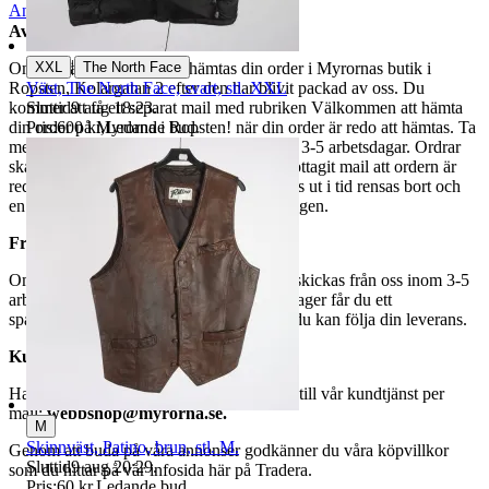
Anmäl
Sälj liknande
Avhämtning
|
XXL
The North Face
Om du väljer avhämtning hämtas din order i Myrornas butik i
Väst, The North Face, svart, stl. XXL
Ropsten, Kolargatan 2 efter den har blivit packad av oss. Du
Sluttid
9 aug 18:23
.
kommer att få ett separat mail med rubriken Välkommen att hämta
Pris:
600 kr
,
Ledande bud
.
din order på Myrorna i Ropsten! när din order är redo att hämtas. Ta
med legitimation. Hanteringstiden är cirka 3-5 arbetsdagar. Ordrar
ska hämtas senast 7 dagar efter att man mottagit mail att ordern är
redo för avhämtning. Ordrar som ej hämtas ut i tid rensas bort och
en avgift på 84 kr dras av från återbetalningen.
Frakt
Om du har valt frakt kommer din vara att skickas från oss inom 3-5
arbetsdagar. När din vara har lämnat vårt lager får du ett
spårningsnummer av DSV inom kort där du kan följa din leverans.
Kundservice
Har du frågor eller funderingar hör av dig till vår kundtjänst per
mail:
webbshop@myrorna.se
.
M
Skinnväst, Patino, brun, stl. M.
Genom att buda på våra annonser godkänner du våra köpvillkor
Sluttid
9 aug 20:29
.
som du hittar på vår infosida här på Tradera.
Pris:
60 kr
,
Ledande bud
.