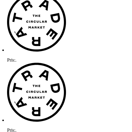
Pris:
.
Pris:
.