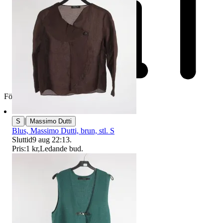
Företag
|
S
Massimo Dutti
Blus, Massimo Dutti, brun, stl. S
Sluttid
9 aug 22:13
.
Pris:
1 kr
,
Ledande bud
.