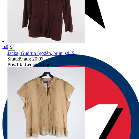
5.0
S
Jacka, Gudrun Sjödén, brun, stl. S.
Sluttid
9 aug 20:07
.
Pris:
1 kr
,
Ledande bud
.