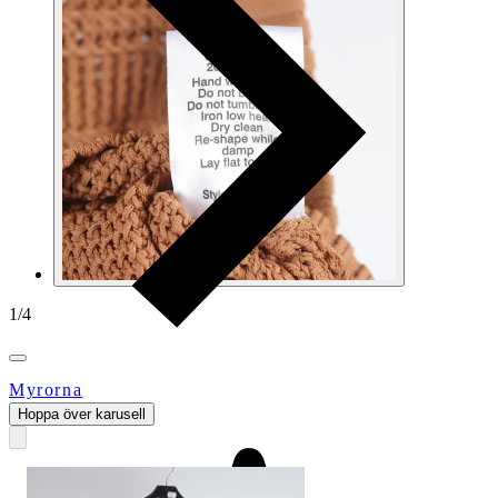
1
/
4
Myrorna
Hoppa över karusell