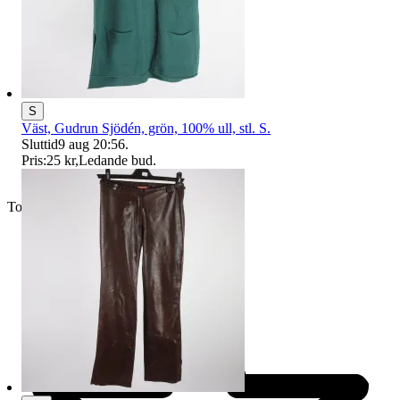
S
Väst, Gudrun Sjödén, grön, 100% ull, stl. S.
Sluttid
9 aug 20:56
.
Pris:
25 kr
,
Ledande bud
.
Toppsäljare