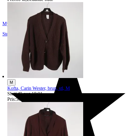
Myrorna
Stockholm
,
Sverige
M
Kofta, Carin Wester, brun, stl, M
Sluttid
9 aug 18:01
.
Pris:
50 kr
,
Ledande bud
.