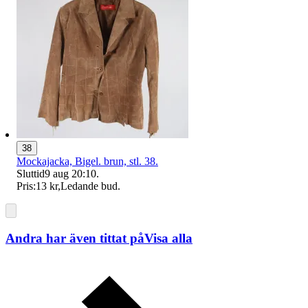
38
Mockajacka, Bigel. brun, stl. 38.
Sluttid
9 aug 20:10
.
Pris:
13 kr
,
Ledande bud
.
Andra har även tittat på
Visa alla