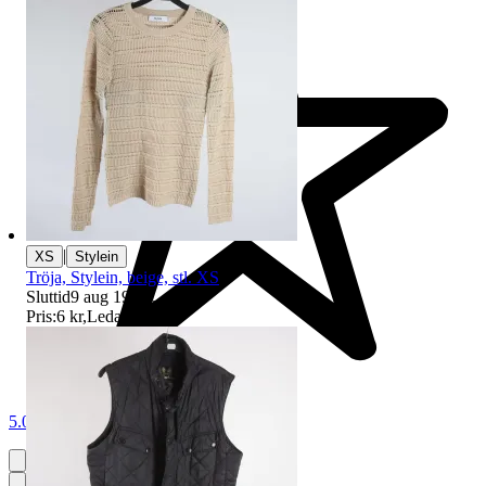
|
XS
Stylein
Tröja, Stylein, beige, stl. XS
Sluttid
9 aug 19:36
.
Pris:
6 kr
,
Ledande bud
.
5.0