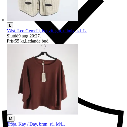
L
Väst, Leo Gemelli, benvit, grå, ullmix, stl. L.
Sluttid
9 aug 20:27
.
Pris:
55 kr
,
Ledande bud
.
Ersättning om du inte får din vara
M
Tröja, Kay / Day, brun, stl. M/L.