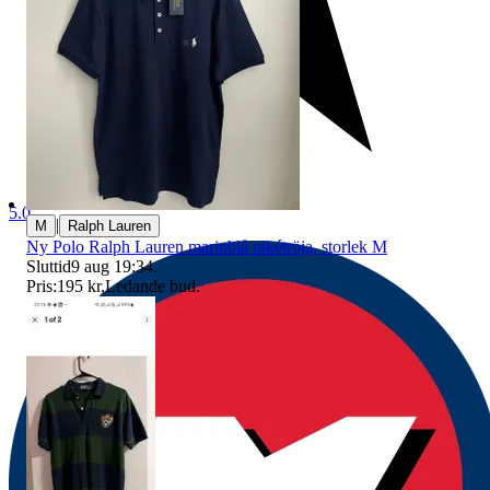
5.0
|
M
Ralph Lauren
Ny Polo Ralph Lauren marinblå pikétröja, storlek M
Sluttid
9 aug 19:34
.
Pris:
195 kr
,
Ledande bud
.