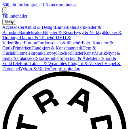
Sälj ditt fordon gratis! Läs mer om hur ->
Till innehållet
Meny
Accessoarer
Antikt & Design
Barnartiklar
Barnkläder &
Barnskor
Barnleksaker
Biljetter & Resor
Bygg & Verktyg
Böcker &
Tidningar
Datorer & Tillbehör
DVD &
Videofilmer
Fordon
Fordonsdelar & tillbehör
Foto, Kameror &
Optik
Frimärken
Handgjort & Konsthantverk
Hem &
Hushåll
Hemelektronik
Hobby
Klockor
Kläder
Konst
Musik
Mynt &
Sedlar
Samlarsaker
Skor
Skönhet
Smycken & Ädelstenar
Sport &
Fritid
Telefoni, Tablets & Wearables
Trädgård & Växter
TV-spel &
Datorspel
Vykort & Bilder
Övrigt
Inspiration