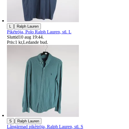
|
L
Ralph Lauren
Pikétröja, Polo Ralph Lauren, stl. L
Sluttid
10 aug 19:44
.
Pris:
1 kr
,
Ledande bud
.
|
S
Ralph Lauren
Långärmad pikètröja, Ralph Lauren, stl. S