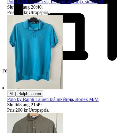
Polo Ralph Lauren vit, blå, röd pikétröja, storlek M
Sluttid
8 aug 20:40
.
Pris:
179 kr
,
Utropspris
.
Företag
|
M
Ralph Lauren
Polo by Ralph Lauren blå pikétröja, storlek M/M
Sluttid
8 aug 21:49
.
Pris:
200 kr
,
Utropspris
.