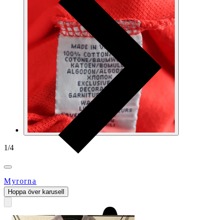
1
/
4
Myrorna
Hoppa över karusell