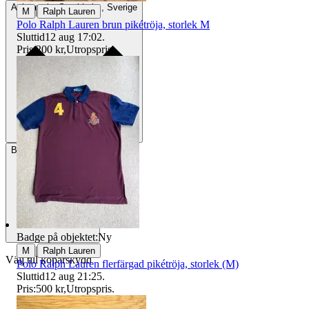
Avhämtning
Stockholm, Sverige
|
M
Ralph Lauren
Polo Ralph Lauren brun pikétröja, storlek M
Sluttid
12 aug 17:02
.
Pris:
200 kr
,
Utropspris
.
Betalning
Via Tradera
Badge på objektet:
Ny
|
M
Ralph Lauren
Välj till köparskydd
Polo Ralph Lauren flerfärgad pikétröja, storlek (M)
Sluttid
12 aug 21:25
.
Pris:
500 kr
,
Utropspris
.