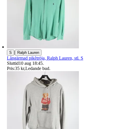
|
S
Ralph Lauren
Långärmad pikètröja, Ralph Lauren, stl. S
Sluttid
10 aug 18:45
.
Pris:
35 kr
,
Ledande bud
.