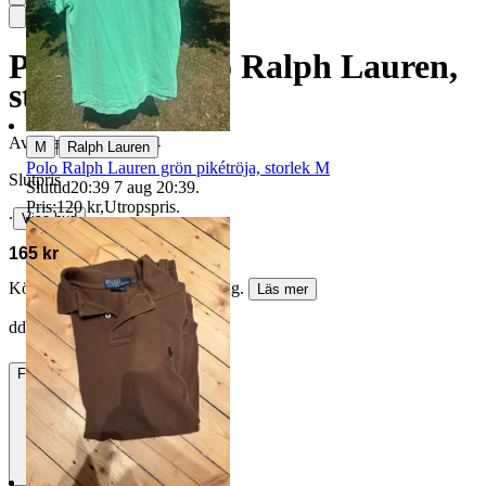
Pikétröja, Polo Ralph Lauren,
stl. M
Avslutad
14 jun 21:14
|
M
Ralph Lauren
Polo Ralph Lauren grön pikétröja, storlek M
Slutpris
Sluttid
20:39
7 aug 20:39
.
Pris:
120 kr
,
Utropspris
.
∙
Visa bud
165 kr
Köparskydd är valfritt hos företag.
Läs mer
ddrottningen vann auktionen
Frakt
84 kr DSV