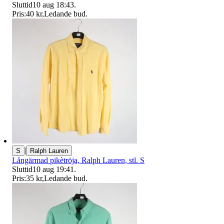
Sluttid
10 aug 18:43
.
Pris:
40 kr
,
Ledande bud
.
|
S
Ralph Lauren
Långärmad pikètröja, Ralph Lauren, stl. S
Sluttid
10 aug 19:41
.
Pris:
35 kr
,
Ledande bud
.