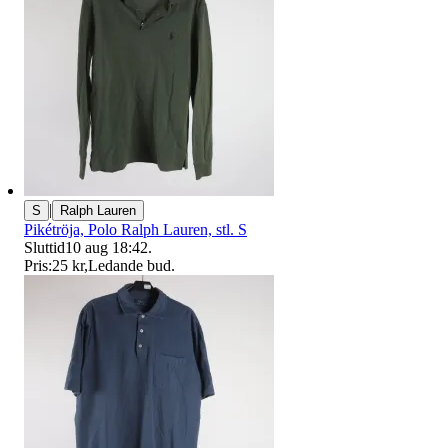
|
S
Ralph Lauren
Pikétröja, Polo Ralph Lauren, stl. S
Sluttid
10 aug 18:42
.
Pris:
25 kr
,
Ledande bud
.