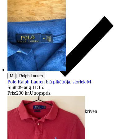
|
M
Ralph Lauren
Polo Ralph Lauren blå pikétröja, storlek M
Sluttid
9 aug 11:15
.
Pris:
200 kr
,
Utropspris
.
Ersättning om varan inte är som beskriven