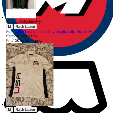
Badge på objektet:
Ny
|
M
Ralph Lauren
Polo Ralph Lauren mörkblå, grön pikétröja, storlek M
Sluttid
12 aug 21:24
.
Pris:
150 kr
,
Utropspris
.
|
M
Ralph Lauren