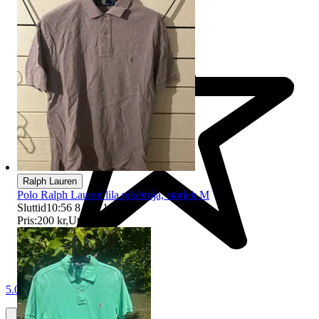
Ralph Lauren
Polo Ralph Lauren lila pikétröja, storlek M
Sluttid
10:56
8 aug 10:56
.
Pris:
200 kr
,
Utropspris
.
5.0