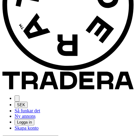
SEK
Så funkar det
Ny annons
Logga in
Skapa konto