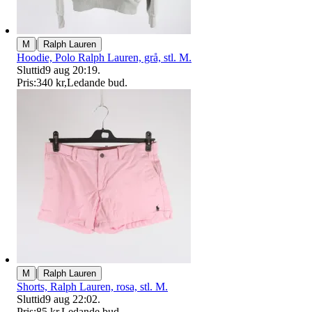
|
M
Ralph Lauren
Hoodie, Polo Ralph Lauren, grå, stl. M.
Sluttid
9 aug 20:19
.
Pris:
340 kr
,
Ledande bud
.
|
M
Ralph Lauren
Shorts, Ralph Lauren, rosa, stl. M.
Sluttid
9 aug 22:02
.
Pris:
85 kr
,
Ledande bud
.