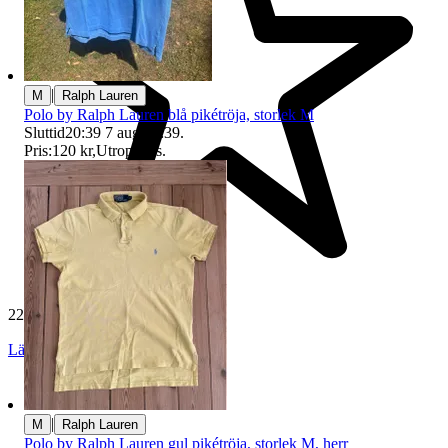
|
M
Ralph Lauren
Polo by Ralph Lauren blå pikétröja, storlek M
Sluttid
20:39
7 aug 20:39
.
Pris:
120 kr
,
Utropspris
.
229 504 omdömen
Läs omdömen
Följ
|
M
Ralph Lauren
Polo by Ralph Lauren gul pikétröja, storlek M, herr