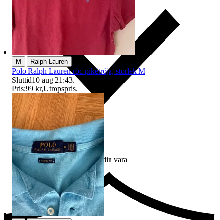
|
M
Ralph Lauren
Polo Ralph Lauren röd pikétröja, storlek M
Sluttid
10 aug 21:43
.
Pris:
99 kr
,
Utropspris
.
Ersättning om du inte får din vara