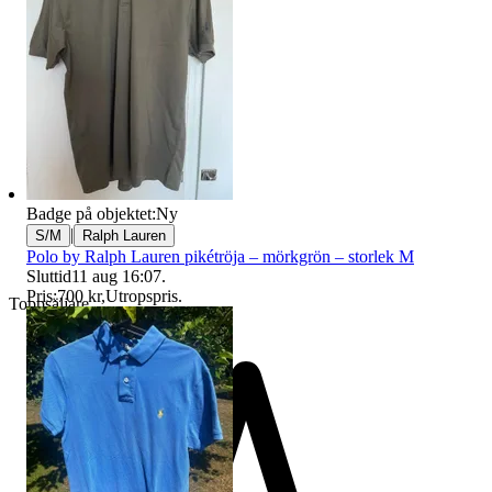
Badge på objektet:
Ny
|
S/M
Ralph Lauren
Polo by Ralph Lauren pikétröja – mörkgrön – storlek M
Sluttid
11 aug 16:07
.
Pris:
700 kr
,
Utropspris
.
Toppsäljare