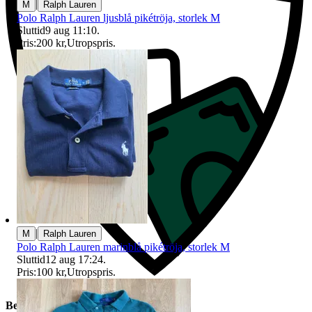
|
M
Ralph Lauren
Polo Ralph Lauren ljusblå pikétröja, storlek M
Sluttid
9 aug 11:10
.
Pris:
200 kr
,
Utropspris
.
|
M
Ralph Lauren
Polo Ralph Lauren marinblå pikétröja, storlek M
Sluttid
12 aug 17:24
.
Pris:
100 kr
,
Utropspris
.
Beskrivning