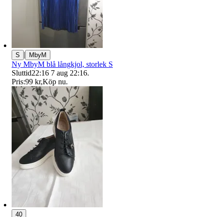
|
S
MbyM
Ny MbyM blå långkjol, storlek S
Sluttid
22:16
7 aug 22:16
.
Pris:
99 kr
,
Köp nu
.
40