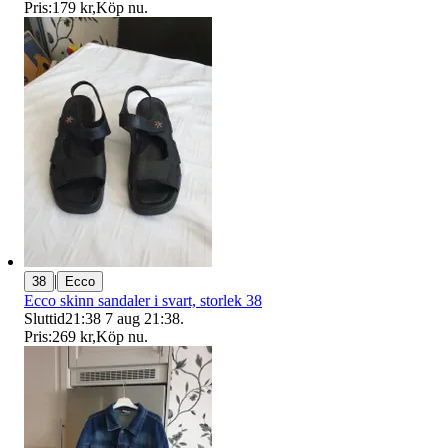
Pris:
179 kr
,
Köp nu
.
|
38
Ecco
Ecco skinn sandaler i svart, storlek 38
Sluttid
21:38
7 aug 21:38
.
Pris:
269 kr
,
Köp nu
.