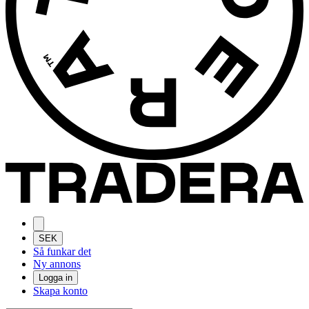
SEK
Så funkar det
Ny annons
Logga in
Skapa konto