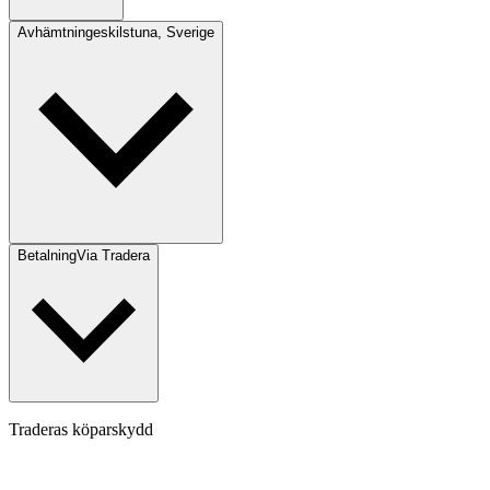
Avhämtning
eskilstuna, Sverige
Betalning
Via Tradera
Traderas köparskydd