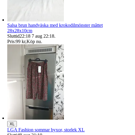
Salsa brun handväska med krokodilmönster måttet
28x28x10cm
Sluttid
22:18
7 aug 22:18
.
Pris:
99 kr
,
Köp nu
.
XL
LGA Fashion sommar byxor, storlek XL