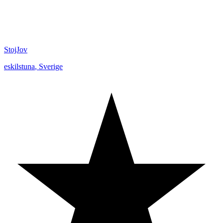
StojJov
eskilstuna
,
Sverige