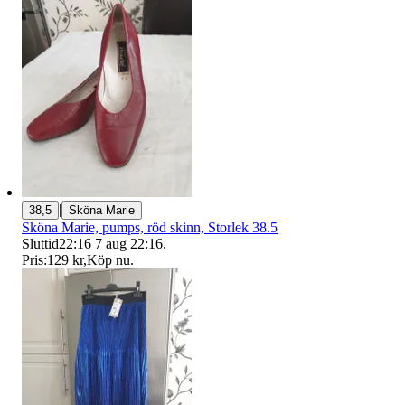
|
38,5
Sköna Marie
Sköna Marie, pumps, röd skinn, Storlek 38.5
Sluttid
22:16
7 aug 22:16
.
Pris:
129 kr
,
Köp nu
.