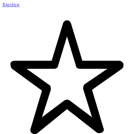
StojJov