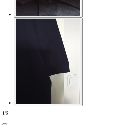
1
/
6