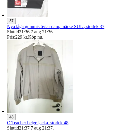
37
Nya låga gummistövlar dam, märke SUL , storlek 37
Sluttid
21:36
7 aug 21:36
.
Pris:
229 kr
,
Köp nu
.
48
O'Teacher beige jacka, storlek 48
Sluttid
21:37
7 aug 21:37
.