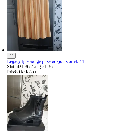
44
Legacy ljusorange pliseradkjol, storlek 44
Sluttid
21:36
7 aug 21:36
.
Pris:
89 kr
,
Köp nu
.