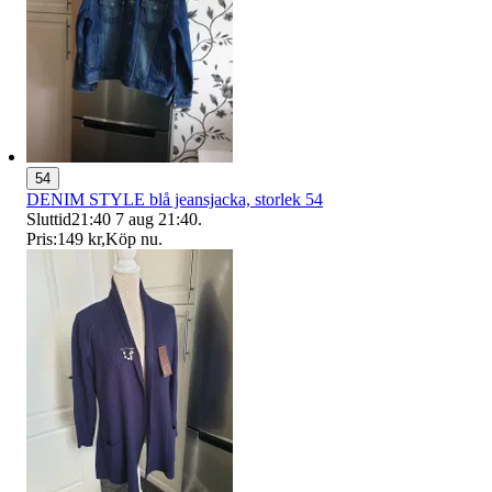
54
DENIM STYLE blå jeansjacka, storlek 54
Sluttid
21:40
7 aug 21:40
.
Pris:
149 kr
,
Köp nu
.