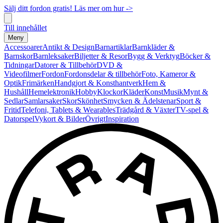
Sälj ditt fordon gratis! Läs mer om hur ->
Till innehållet
Meny
Accessoarer
Antikt & Design
Barnartiklar
Barnkläder &
Barnskor
Barnleksaker
Biljetter & Resor
Bygg & Verktyg
Böcker &
Tidningar
Datorer & Tillbehör
DVD &
Videofilmer
Fordon
Fordonsdelar & tillbehör
Foto, Kameror &
Optik
Frimärken
Handgjort & Konsthantverk
Hem &
Hushåll
Hemelektronik
Hobby
Klockor
Kläder
Konst
Musik
Mynt &
Sedlar
Samlarsaker
Skor
Skönhet
Smycken & Ädelstenar
Sport &
Fritid
Telefoni, Tablets & Wearables
Trädgård & Växter
TV-spel &
Datorspel
Vykort & Bilder
Övrigt
Inspiration