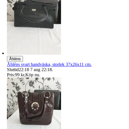
Åhléns
Åhléns svart handväska, storlek 37x26x11 cm.
Sluttid
22:18
7 aug 22:18
.
Pris:
99 kr
,
Köp nu
.