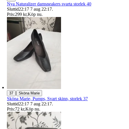
Nya Naturalizer damsneakers svarta storlek 40
Sluttid
22:17
7 aug 22:17
.
Pris:
299 kr
,
Köp nu
.
|
37
Sköna Marie
Sköna Marie, Pumps, Svart skinn, storlek 37
Sluttid
22:17
7 aug 22:17
.
Pris:
72 kr
,
Köp nu
.