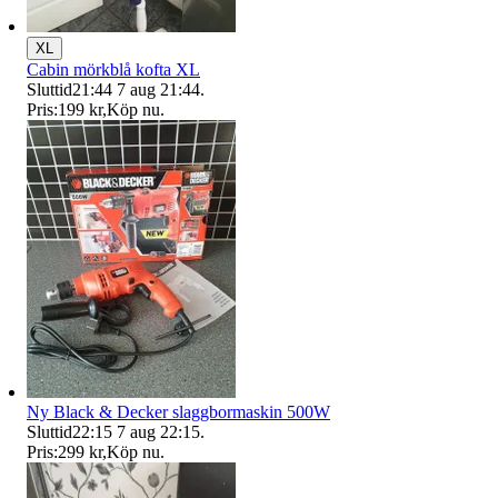
XL
Cabin mörkblå kofta XL
Sluttid
21:44
7 aug 21:44
.
Pris:
199 kr
,
Köp nu
.
Ny Black & Decker slaggbormaskin 500W
Sluttid
22:15
7 aug 22:15
.
Pris:
299 kr
,
Köp nu
.