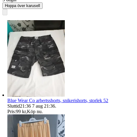
Hoppa över karusell
Blue Wear Co arbertsshorts, snikerishorts, storlek 52
Sluttid
21:36
7 aug 21:36
.
Pris:
99 kr
,
Köp nu
.