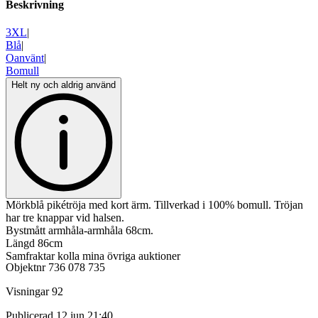
Beskrivning
3XL
|
Blå
|
Oanvänt
|
Bomull
Helt ny och aldrig använd
Mörkblå pikétröja med kort ärm. Tillverkad i 100% bomull. Tröjan
har tre knappar vid halsen.
Bystmått armhåla-armhåla 68cm.
Längd 86cm
Samfraktar kolla mina övriga auktioner
Objektnr
736 078 735
Visningar
92
Publicerad
12 jun 21:40