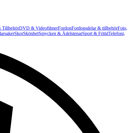
 Tillbehör
DVD & Videofilmer
Fordon
Fordonsdelar & tillbehör
Foto,
arsaker
Skor
Skönhet
Smycken & Ädelstenar
Sport & Fritid
Telefoni,