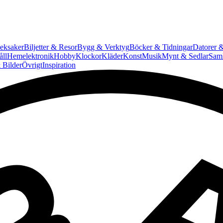
eksaker
Biljetter & Resor
Bygg & Verktyg
Böcker & Tidningar
Datorer &
ll
Hemelektronik
Hobby
Klockor
Kläder
Konst
Musik
Mynt & Sedlar
Saml
 Bilder
Övrigt
Inspiration