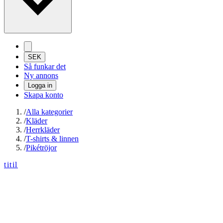
SEK
Så funkar det
Ny annons
Logga in
Skapa konto
/
Alla kategorier
/
Kläder
/
Herrkläder
/
T-shirts & linnen
/
Pikétröjor
titil