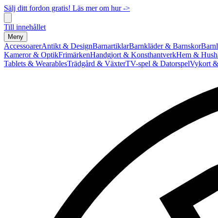
Sälj ditt fordon gratis! Läs mer om hur ->
Till innehållet
Meny
Accessoarer
Antikt & Design
Barnartiklar
Barnkläder & Barnskor
Barnl
Kameror & Optik
Frimärken
Handgjort & Konsthantverk
Hem & Hushå
Tablets & Wearables
Trädgård & Växter
TV-spel & Datorspel
Vykort &