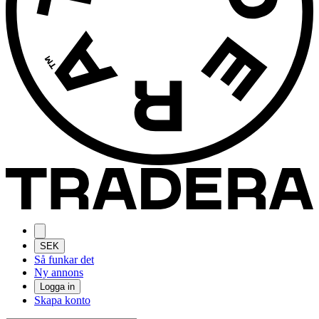
SEK
Så funkar det
Ny annons
Logga in
Skapa konto