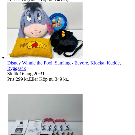
Disney Winnie the Pooh Samling - Eeyore, Klocka, Kudde,
Ryggsäck
Sluttid
16 aug 20:31
.
Pris:
299 kr
,
Eller Köp nu
349 kr
,
.