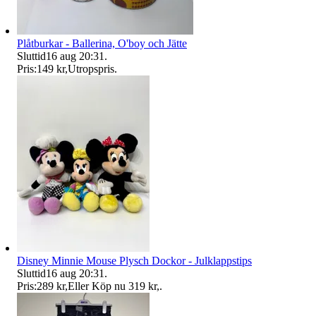
Plåtburkar - Ballerina, O'boy och Jätte
Sluttid
16 aug 20:31
.
Pris:
149 kr
,
Utropspris
.
Disney Minnie Mouse Plysch Dockor - Julklappstips
Sluttid
16 aug 20:31
.
Pris:
289 kr
,
Eller Köp nu
319 kr
,
.