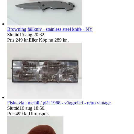
Browning fällkniv - stainless steel knife - NY
Sluttid
15 aug 20:32
.
Pris:
249 kr
,
Eller Köp nu
289 kr
,
.
Fisktavla i metall / plåt 1968 - väggrelief - retro vintage
Sluttid
16 aug 18:56
.
Pris:
499 kr
,
Utropspris
.