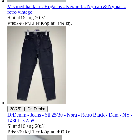
Vas med hänklar - Höganäs - Keramik - Nyman & Nyman -
retro vintage
Sluttid
16 aug 20:31
.
Pris:
296 kr
,
Eller Köp nu
349 kr
,
.
|
30/25"
Dr. Denim
DrDenim - Jeans - Stl 25/30 - Nora - Retro Black - Dam - NY -
1430113 A58
Sluttid
16 aug 20:31
.
Pris:
399 kr
,
Eller Köp nu
499 kr
,
.