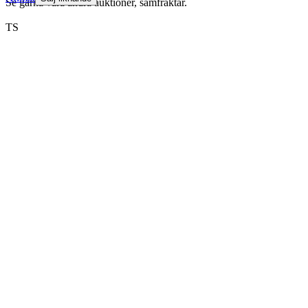
Se gärna våra andra auktioner, samfraktar.
TS