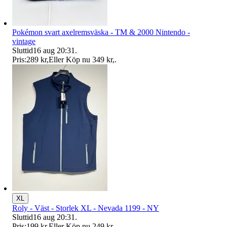
Pokémon svart axelremsväska - TM & 2000 Nintendo -
vintage
Sluttid
16 aug 20:31
.
Pris:
289 kr
,
Eller Köp nu
349 kr
,
.
XL
Roly - Väst - Storlek XL - Nevada 1199 - NY
Sluttid
16 aug 20:31
.
Pris:
199 kr
,
Eller Köp nu
249 kr
,
.