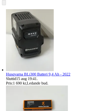
Husqvarna BLi300 Batteri 9,4 Ah - 2022
Sluttid
15 aug 19:41
.
Pris:
1 690 kr
,
Ledande bud
.