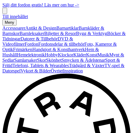
Sälj ditt fordon gratis! Läs mer om hur ->
Till innehållet
Meny
Accessoarer
Antikt & Design
Barnartiklar
Barnkläder &
Barnskor
Barnleksaker
Biljetter & Resor
Bygg & Verktyg
Böcker &
Tidningar
Datorer & Tillbehör
DVD &
Videofilmer
Fordon
Fordonsdelar & tillbehör
Foto, Kameror &
Optik
Frimärken
Handgjort & Konsthantverk
Hem &
Hushåll
Hemelektronik
Hobby
Klockor
Kläder
Konst
Musik
Mynt &
Sedlar
Samlarsaker
Skor
Skönhet
Smycken & Ädelstenar
Sport &
Fritid
Telefoni, Tablets & Wearables
Trädgård & Växter
TV-spel &
Datorspel
Vykort & Bilder
Övrigt
Inspiration