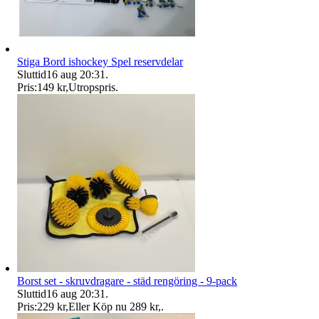
Stiga Bord ishockey Spel reservdelar
Sluttid
16 aug 20:31
.
Pris:
149 kr
,
Utropspris
.
Borst set - skruvdragare - städ rengöring - 9-pack
Sluttid
16 aug 20:31
.
Pris:
229 kr
,
Eller Köp nu
289 kr
,
.