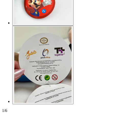
1
/
6