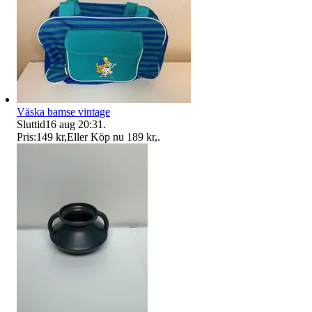
Väska bamse vintage
Sluttid
16 aug 20:31
.
Pris:
149 kr
,
Eller Köp nu
189 kr
,
.