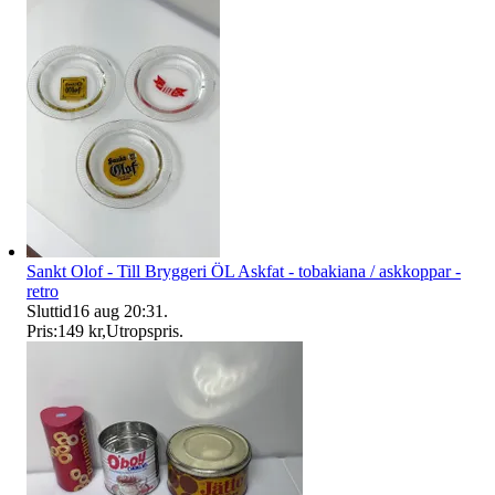
Sankt Olof - Till Bryggeri ÖL Askfat - tobakiana / askkoppar -
retro
Sluttid
16 aug 20:31
.
Pris:
149 kr
,
Utropspris
.