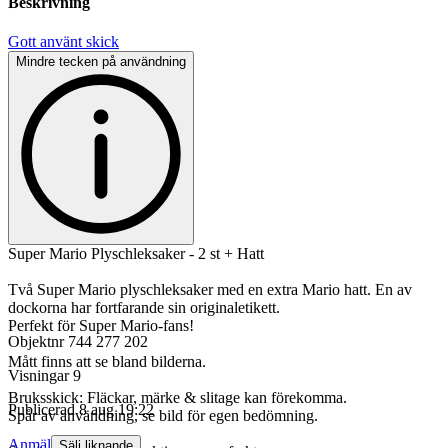
Beskrivning
Gott använt skick
Mindre tecken på användning
Super Mario Plyschleksaker - 2 st + Hatt
Två Super Mario plyschleksaker med en extra Mario hatt. En av
dockorna har fortfarande sin originaletikett.
Perfekt för Super Mario-fans!
Objektnr
744 277 202
Mått finns att se bland bilderna.
Visningar
9
Bruksskick: Fläckar, märke & slitage kan förekomma.
Publicerad
8 aug 19:22
Spår av användning, se bild för egen bedömning.
Anmäl
Sälj liknande