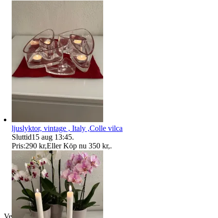
ljuslyktor, vintage , Italy ,Colle vilca
Sluttid
15 aug 13:45
.
Pris:
290 kr
,
Eller Köp nu
350 kr
,
.
Verifierad