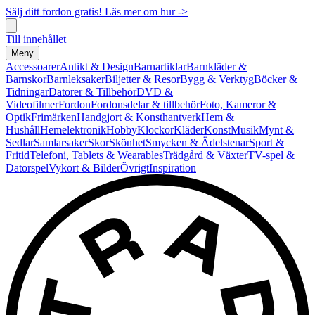
Sälj ditt fordon gratis! Läs mer om hur ->
Till innehållet
Meny
Accessoarer
Antikt & Design
Barnartiklar
Barnkläder &
Barnskor
Barnleksaker
Biljetter & Resor
Bygg & Verktyg
Böcker &
Tidningar
Datorer & Tillbehör
DVD &
Videofilmer
Fordon
Fordonsdelar & tillbehör
Foto, Kameror &
Optik
Frimärken
Handgjort & Konsthantverk
Hem &
Hushåll
Hemelektronik
Hobby
Klockor
Kläder
Konst
Musik
Mynt &
Sedlar
Samlarsaker
Skor
Skönhet
Smycken & Ädelstenar
Sport &
Fritid
Telefoni, Tablets & Wearables
Trädgård & Växter
TV-spel &
Datorspel
Vykort & Bilder
Övrigt
Inspiration