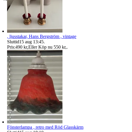
, ljusstakar, Hans Bergström , vintage
Sluttid
15 aug 13:45
.
Pris:
490 kr
,
Eller Köp nu
550 kr
,
.
Fönsterlampa , retro med Röd Glasskärm