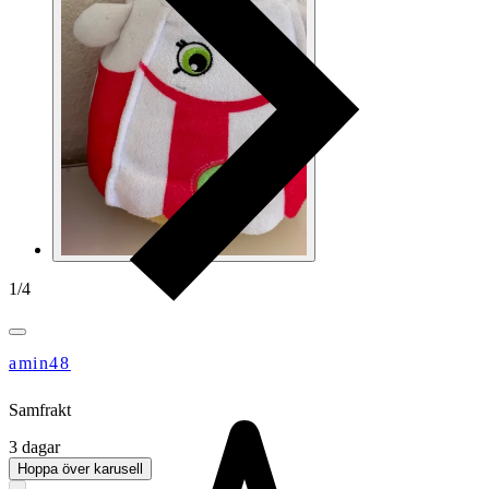
1
/
4
amin48
Samfrakt
3 dagar
Hoppa över karusell