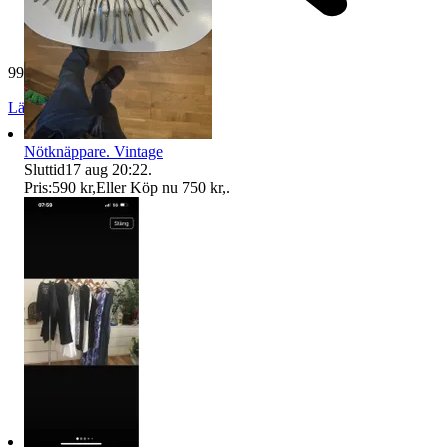
994 omdömen
Läs omdömen
Följ
Nötknäppare. Vintage
Sluttid
17 aug 20:22
.
Pris:
590 kr
,
Eller Köp nu
750 kr
,
.