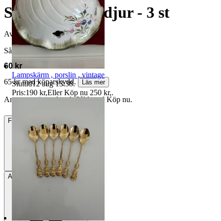
Shopkins Gosedjur - 3 st
Avslutad
22 jun 16:30
Såld för
60 kr
Lampskärm , porslin , vintage
65 kr med köparskydd.
Läs mer
Sluttid
12 aug 13:38
.
Pris:
190 kr
,
Eller Köp nu
250 kr
,
.
Annonsen är avslutad. Såld med Köp nu.
Frakt
Från 55 kr
Avhämtning
Solna, Sverige