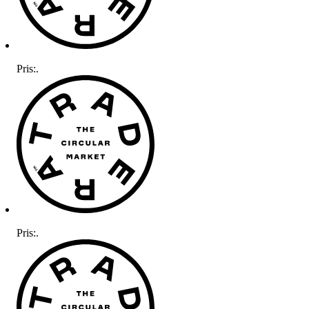
Pris:
.
Pris:
.