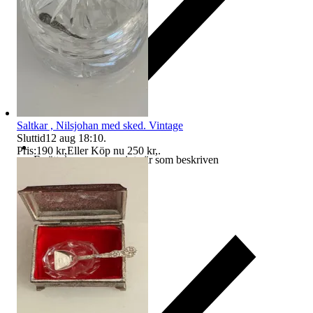
Saltkar , Nilsjohan med sked. Vintage
Sluttid
12 aug 18:10
.
Pris:
190 kr
,
Eller Köp nu
250 kr
,
.
Ersättning om varan inte är som beskriven