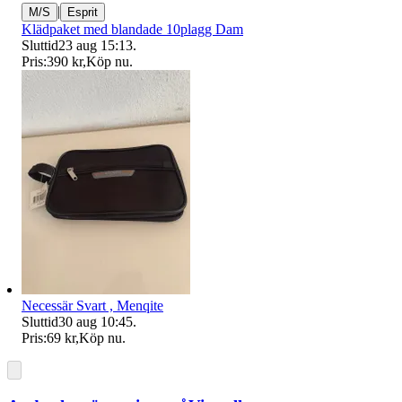
|
M/S
Esprit
Klädpaket med blandade 10plagg Dam
Sluttid
23 aug 15:13
.
Pris:
390 kr
,
Köp nu
.
Necessär Svart , Menqite
Sluttid
30 aug 10:45
.
Pris:
69 kr
,
Köp nu
.