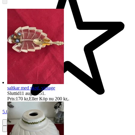
saltkar med sked, vintage
Sluttid
11 aug 18:51
.
Pris:
170 kr
,
Eller Köp nu
200 kr
,
.
5.0