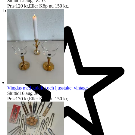
Sluttid
15 aug 18:10
.
Pris:
120 kr
,
Eller Köp nu
150 kr
,
.
Toppsäljare
Vinglas med guldfot och ljusstake, vintage
Sluttid
16 aug 20:22
.
Pris:
130 kr
,
Eller Köp nu
150 kr
,
.