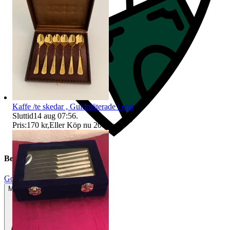
Kaffe /te skedar , Guldpläterade i etui
Sluttid
14 aug 07:56
.
Pris:
170 kr
,
Eller Köp nu
200 kr
,
.
Beskrivning
Gott använt skick
Mindre tecken på användning