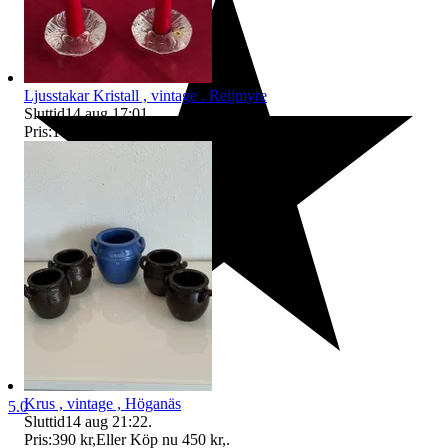
Ljusstakar Kristall , vintage . Reijmyre
Sluttid
14 aug 17:01
.
Pris:
170 kr
,
Eller Köp nu
200 kr
,
.
Krus , vintage , Höganäs
5.0
Sluttid
14 aug 21:22
.
Pris:
390 kr
,
Eller Köp nu
450 kr
,
.