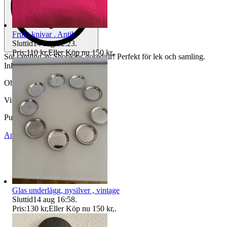
Frukt knivar . Antik
Sluttid
14 aug 12:23
.
Pris:
110 kr
,
Eller Köp nu
150 kr
,
.
Söt samling av Shopkins gosedjur! Perfekt för lek och samling.
Inkluderar tre olika karaktärer.
Objektnr
737 463 012
Visningar
67
Publicerad
22 jun 16:17
Anmäl
Sälj liknande
Glas underlägg, nysilver , vintage
Sluttid
14 aug 16:58
.
Pris:
130 kr
,
Eller Köp nu
150 kr
,
.