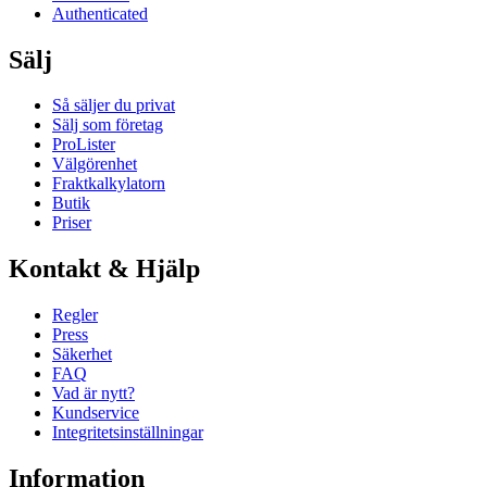
Authenticated
Sälj
Så säljer du privat
Sälj som företag
ProLister
Välgörenhet
Fraktkalkylatorn
Butik
Priser
Kontakt & Hjälp
Regler
Press
Säkerhet
FAQ
Vad är nytt?
Kundservice
Integritetsinställningar
Information