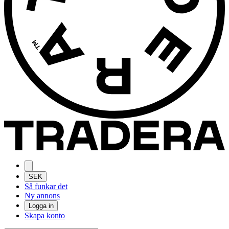
SEK
Så funkar det
Ny annons
Logga in
Skapa konto