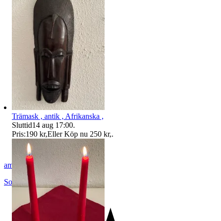
Trämask , antik , Afrikanska ,
Sluttid
14 aug 17:00
.
Pris:
190 kr
,
Eller Köp nu
250 kr
,
.
amin48
Solna
,
Sverige