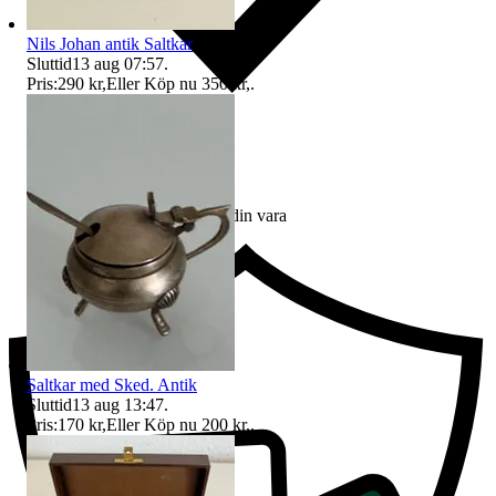
Nils Johan antik Saltkar
Sluttid
13 aug 07:57
.
Pris:
290 kr
,
Eller Köp nu
350 kr
,
.
Ersättning om du inte får din vara
Saltkar med Sked. Antik
Sluttid
13 aug 13:47
.
Pris:
170 kr
,
Eller Köp nu
200 kr
,
.