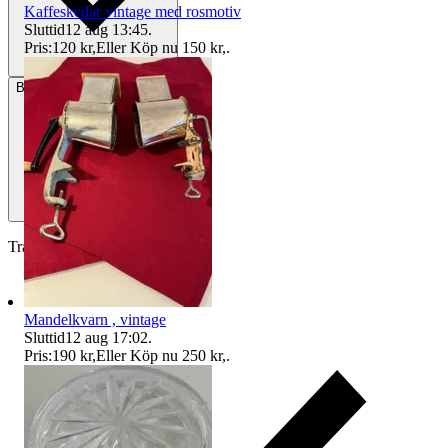
Kaffeskedar vintage med rosmotiv
Sluttid
12 aug 13:45
.
Pris:
120 kr
,
Eller Köp nu
150 kr
,
.
Betalning
Via Tradera
Traderas köparskydd
Mandelkvarn , vintage
Sluttid
12 aug 17:02
.
Pris:
190 kr
,
Eller Köp nu
250 kr
,
.