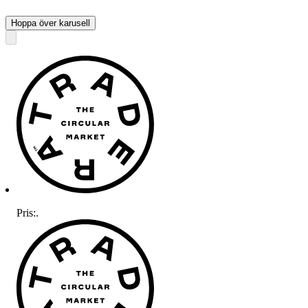
Hoppa över karusell
Pris:
.