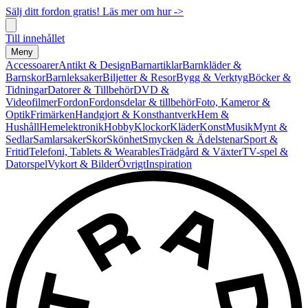
Sälj ditt fordon gratis! Läs mer om hur ->
Till innehållet
Meny
Accessoarer
Antikt & Design
Barnartiklar
Barnkläder &
Barnskor
Barnleksaker
Biljetter & Resor
Bygg & Verktyg
Böcker &
Tidningar
Datorer & Tillbehör
DVD &
Videofilmer
Fordon
Fordonsdelar & tillbehör
Foto, Kameror &
Optik
Frimärken
Handgjort & Konsthantverk
Hem &
Hushåll
Hemelektronik
Hobby
Klockor
Kläder
Konst
Musik
Mynt &
Sedlar
Samlarsaker
Skor
Skönhet
Smycken & Ädelstenar
Sport &
Fritid
Telefoni, Tablets & Wearables
Trädgård & Växter
TV-spel &
Datorspel
Vykort & Bilder
Övrigt
Inspiration