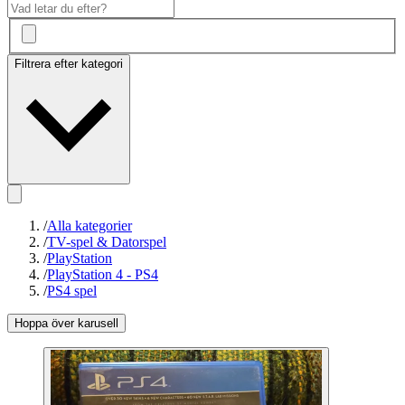
Filtrera efter kategori
/
Alla kategorier
/
TV-spel & Datorspel
/
PlayStation
/
PlayStation 4 - PS4
/
PS4 spel
Hoppa över karusell