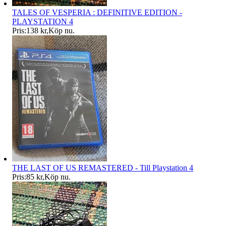
TALES OF VESPERIA : DEFINITIVE EDITION -
PLAYSTATION 4
Pris:
138 kr
,
Köp nu
.
THE LAST OF US REMASTERED - Till Playstation 4
Pris:
85 kr
,
Köp nu
.