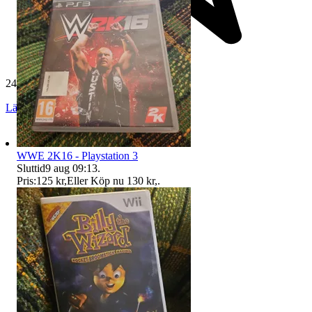
24 481 omdömen
Läs omdömen
Följ
WWE 2K16 - Playstation 3
Sluttid
9 aug 09:13
.
Pris:
125 kr
,
Eller Köp nu
130 kr
,
.