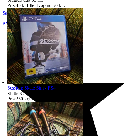
Pris:
45 kr
,
Eller Köp nu
50 kr
,
.
SandsOfTime
Kvänum
,
Sverige
Session: Skate Sim - PS4
Sluttid
9 aug 09:11
.
Pris:
250 kr
,
Eller Köp nu
275 kr
,
.