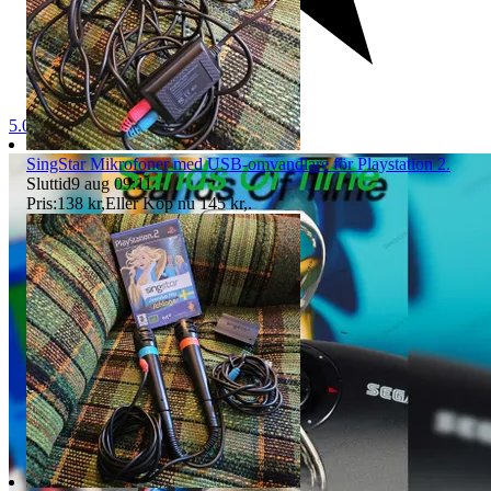
5.0
SingStar Mikrofoner med USB-omvandlare för Playstation 2.
Sluttid
9 aug 09:11
.
Pris:
138 kr
,
Eller Köp nu
145 kr
,
.