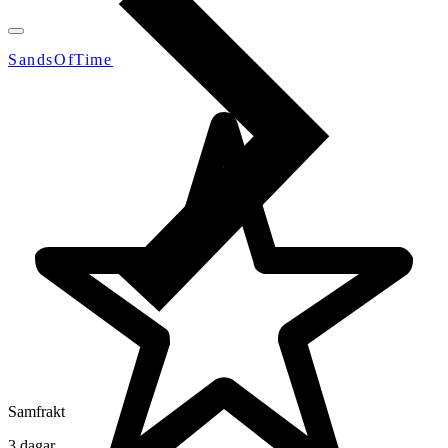
SandsOfTime
Samfrakt
3 dagar