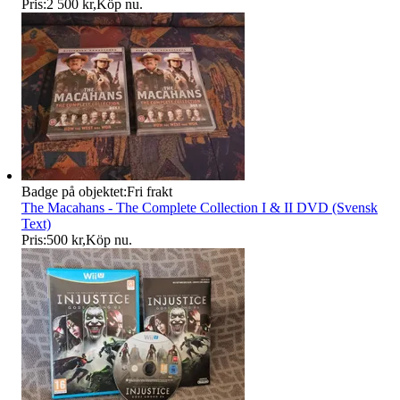
Pris:
2 500 kr
,
Köp nu
.
Badge på objektet:
Fri frakt
The Macahans - The Complete Collection I & II DVD (Svensk
Text)
Pris:
500 kr
,
Köp nu
.