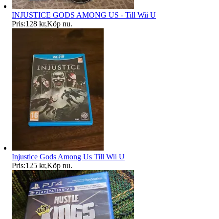
INJUSTICE GODS AMONG US - Till Wii U
Pris:
128 kr
,
Köp nu
.
Injustice Gods Among Us Till Wii U
Pris:
125 kr
,
Köp nu
.