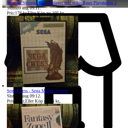
Singstar Svenska Hits Schlager inkl mikrofoner Playstation 2
Sluttid
9 aug 09:11
.
Pris:
178 kr
,
Eller Köp nu
195 kr
,
.
Sega Chess - Sega Master System
Sluttid
9 aug 09:12
.
Pris:
69 kr
,
Eller Köp nu
75 kr
,
.