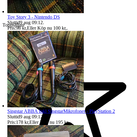
Toy Story 3 - Nintendo DS
Sluttid
9 aug 09:12
.
Toppsäljare
Pris:
98 kr
,
Eller Köp nu
100 kr
,
.
Singstar ABBA Inkl SingstarMikrofoner - PlayStation 2
Sluttid
9 aug 09:12
.
Pris:
178 kr
,
Eller Köp nu
195 kr
,
.