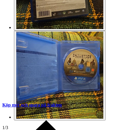
Köp mer och spara på frakten
1
/
3