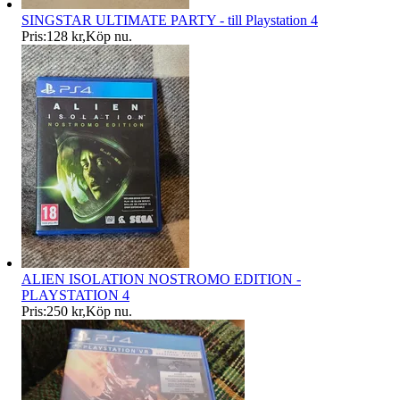
SINGSTAR ULTIMATE PARTY - till Playstation 4
Pris:
128 kr
,
Köp nu
.
ALIEN ISOLATION NOSTROMO EDITION -
PLAYSTATION 4
Pris:
250 kr
,
Köp nu
.