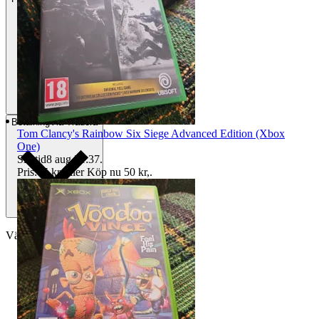
Betalning
Via Tradera
Tom Clancy's Rainbow Six Siege Advanced Edition (Xbox
One)
Sluttid
8 aug 21:37
.
Pris:
45 kr
,
Eller Köp nu
50 kr
,
.
Välj till köparskydd