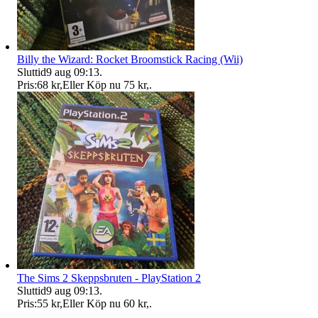
Billy the Wizard: Rocket Broomstick Racing (Wii)
Sluttid
9 aug 09:13
.
Pris:
68 kr
,
Eller Köp nu
75 kr
,
.
The Sims 2 Skeppsbruten - PlayStation 2
Sluttid
9 aug 09:13
.
Pris:
55 kr
,
Eller Köp nu
60 kr
,
.