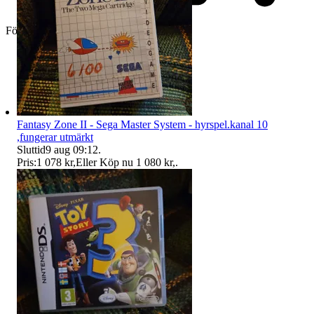
Företag
Fantasy Zone II - Sega Master System - hyrspel.kanal 10
,fungerar utmärkt
Sluttid
9 aug 09:12
.
Pris:
1 078 kr
,
Eller Köp nu
1 080 kr
,
.