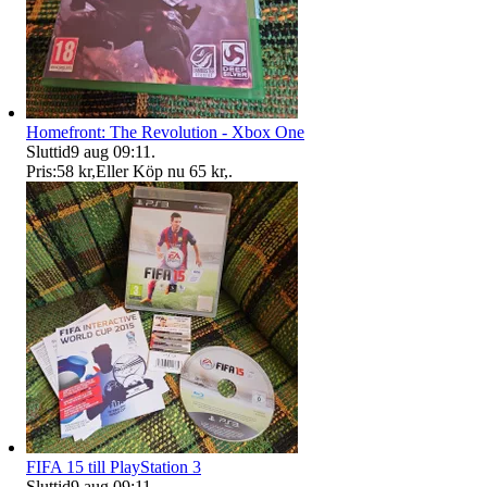
Homefront: The Revolution - Xbox One
Sluttid
9 aug 09:11
.
Pris:
58 kr
,
Eller Köp nu
65 kr
,
.
FIFA 15 till PlayStation 3
Sluttid
9 aug 09:11
.