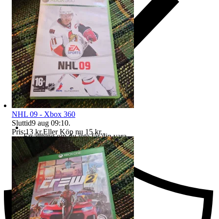
NHL 09 - Xbox 360
Sluttid
9 aug 09:10
.
Pris:
13 kr
,
Eller Köp nu
15 kr
,
.
Ersättning om du inte får din vara