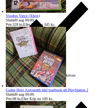
Voodoo Vince (Xbox)
Sluttid
9 aug 09:09
.
Pris:
328 kr
,
Eller Köp nu
345 kr
,
.
Ersättning om varan inte är som beskriven
Guitar Hero Aerosmith inkl tourbook till PlayStation 2
Sluttid
9 aug 09:09
.
Pris:
98 kr
,
Eller Köp nu
100 kr
,
.