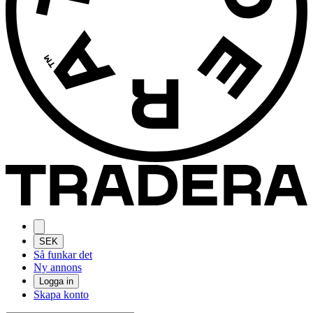
SEK
Så funkar det
Ny annons
Logga in
Skapa konto