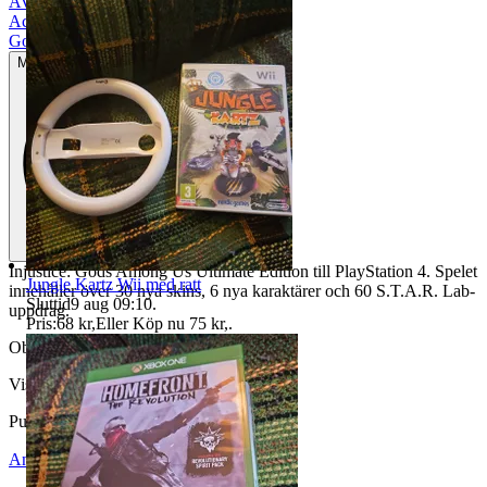
Äventyr
|
Action
|
Gott använt skick
Mindre tecken på användning
Injustice: Gods Among Us Ultimate Edition till PlayStation 4. Spelet
Jungle Kartz Wii med ratt
innehåller över 30 nya skins, 6 nya karaktärer och 60 S.T.A.R. Lab-
Sluttid
9 aug 09:10
.
uppdrag.
Pris:
68 kr
,
Eller Köp nu
75 kr
,
.
Objektnr
731 619 316
Visningar
109
Publicerad
14 maj 19:36
Anmäl
Sälj liknande