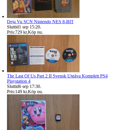
Deja Vu SCN Nintendo NES 8-BIT
Sluttid
1 sep 15:20
.
Pris:
729 kr
,
Köp nu
.
The Last Of Us Part 2 II Svensk Utgåva Komplett PS4
Playstation 4
Sluttid
6 sep 17:30
.
Pris:
149 kr
,
Köp nu
.