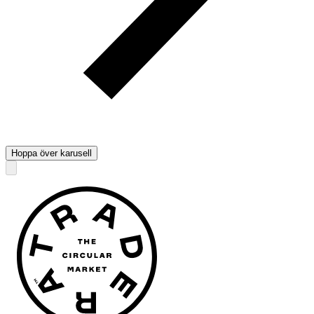
Hoppa över karusell