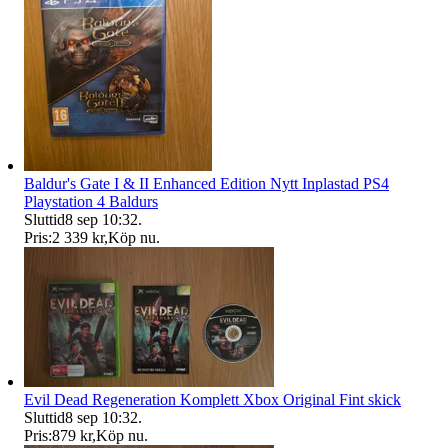
Baldur's Gate I & II Enhanced Edition Nytt Inplastad PS4
Playstation 4 Baldurs
Sluttid
8 sep 10:32
.
Pris:
2 339 kr
,
Köp nu
.
Evil Dead Regeneration Komplett Xbox Original Fint skick
Sluttid
8 sep 10:32
.
Pris:
879 kr
,
Köp nu
.