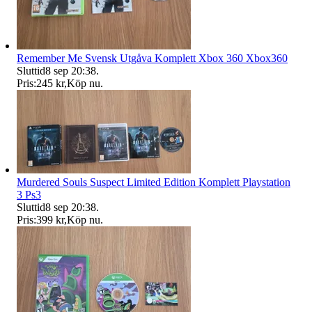
Remember Me Svensk Utgåva Komplett Xbox 360 Xbox360
Sluttid
8 sep 20:38
.
Pris:
245 kr
,
Köp nu
.
Murdered Souls Suspect Limited Edition Komplett Playstation
3 Ps3
Sluttid
8 sep 20:38
.
Pris:
399 kr
,
Köp nu
.