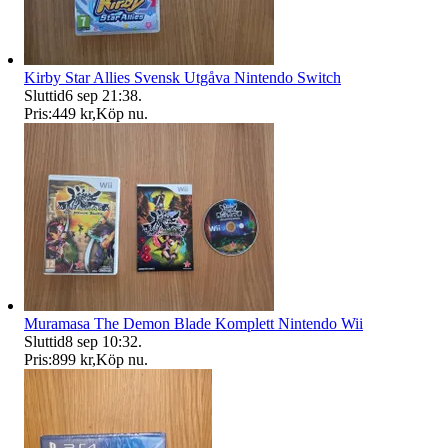
Kirby Star Allies Svensk Utgåva Nintendo Switch
Sluttid
6 sep 21:38
.
Pris:
449 kr
,
Köp nu
.
Muramasa The Demon Blade Komplett Nintendo Wii
Sluttid
8 sep 10:32
.
Pris:
899 kr
,
Köp nu
.