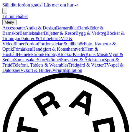
Sälj ditt fordon gratis! Läs mer om hur ->
Till innehållet
Meny
Accessoarer
Antikt & Design
Barnartiklar
Barnkläder &
Barnskor
Barnleksaker
Biljetter & Resor
Bygg & Verktyg
Böcker &
Tidningar
Datorer & Tillbehör
DVD &
Videofilmer
Fordon
Fordonsdelar & tillbehör
Foto, Kameror &
Optik
Frimärken
Handgjort & Konsthantverk
Hem &
Hushåll
Hemelektronik
Hobby
Klockor
Kläder
Konst
Musik
Mynt &
Sedlar
Samlarsaker
Skor
Skönhet
Smycken & Ädelstenar
Sport &
Fritid
Telefoni, Tablets & Wearables
Trädgård & Växter
TV-spel &
Datorspel
Vykort & Bilder
Övrigt
Inspiration