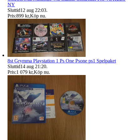
NY
Sluttid
12 aug 22:03
.
Pris:
899 kr
,
Köp nu
.
8st Grymma Playstation 1 Ps One Psone ps1 Spelpaket
Sluttid
14 aug 21:20
.
Pris:
1 079 kr
,
Köp nu
.