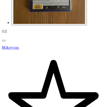
1
/
2
Mikeysss