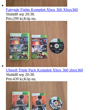
Fairytale Fights Komplett Xbox 360 Xbox360
Sluttid
8 sep 20:38
.
Pris:
299 kr
,
Köp nu
.
Ubisoft Triple Pack Komplett Xbox 360 xbox360
Sluttid
8 sep 20:38
.
Pris:
439 kr
,
Köp nu
.