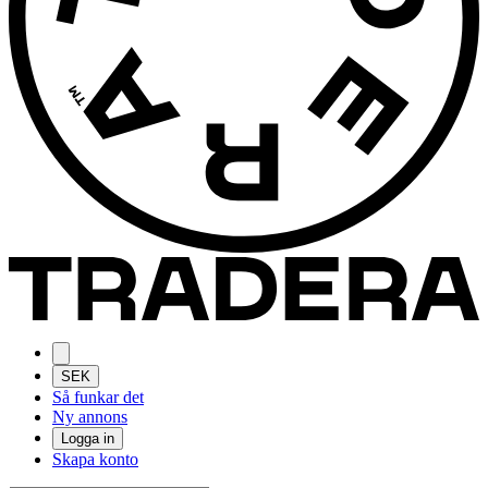
SEK
Så funkar det
Ny annons
Logga in
Skapa konto