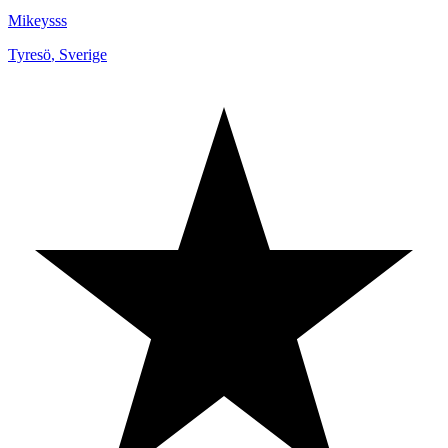
Mikeysss
Tyresö
,
Sverige