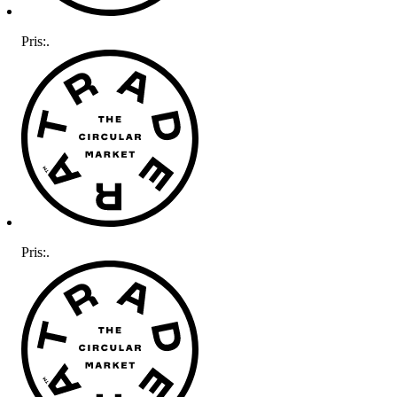
Pris:
.
Pris:
.