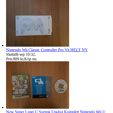
Nintendo Wii Classic Controller Pro Vit HELT NY
Sluttid
8 sep 10:32
.
Pris:
809 kr
,
Köp nu
.
New Super Luigi U Svensk Utgåva Komplett Nintendo Wii U