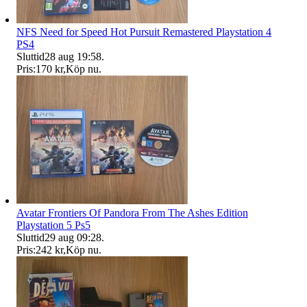
NFS Need for Speed Hot Pursuit Remastered Playstation 4
PS4
Sluttid
28 aug 19:58
.
Pris:
170 kr
,
Köp nu
.
Avatar Frontiers Of Pandora From The Ashes Edition
Playstation 5 Ps5
Sluttid
29 aug 09:28
.
Pris:
242 kr
,
Köp nu
.