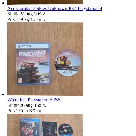
Ace Combat 7 Skies Unknown PS4 Playstation 4
Sluttid
24 aug 20:22
.
Pris:
159 kr
,
Köp nu
.
Wreckfest Playstation 5 Ps5
Sluttid
26 aug 15:54
.
Pris:
175 kr
,
Köp nu
.