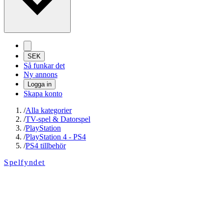
SEK
Så funkar det
Ny annons
Logga in
Skapa konto
/
Alla kategorier
/
TV-spel & Datorspel
/
PlayStation
/
PlayStation 4 - PS4
/
PS4 tillbehör
Spelfyndet