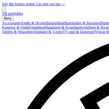
Sälj ditt fordon gratis! Läs mer om hur ->
Till innehållet
Meny
Accessoarer
Antikt & Design
Barnartiklar
Barnkläder & Barnskor
Barnl
Kameror & Optik
Frimärken
Handgjort & Konsthantverk
Hem & Hushå
Tablets & Wearables
Trädgård & Växter
TV-spel & Datorspel
Vykort &