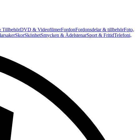
 Tillbehör
DVD & Videofilmer
Fordon
Fordonsdelar & tillbehör
Foto,
arsaker
Skor
Skönhet
Smycken & Ädelstenar
Sport & Fritid
Telefoni,