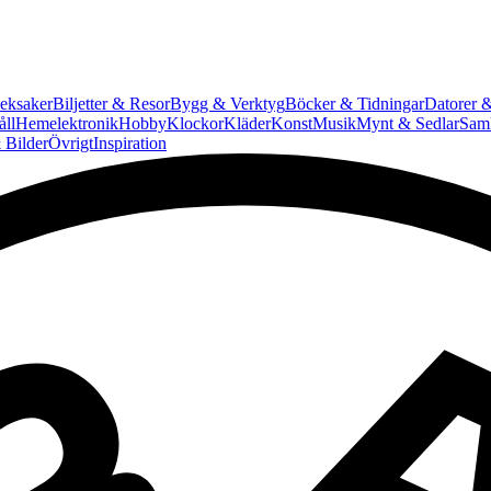
eksaker
Biljetter & Resor
Bygg & Verktyg
Böcker & Tidningar
Datorer &
ll
Hemelektronik
Hobby
Klockor
Kläder
Konst
Musik
Mynt & Sedlar
Saml
 Bilder
Övrigt
Inspiration