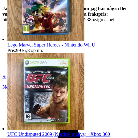
Jag erbjuder samfrakt, så kolla gärna om jag har några fler
varor du vill ha så får du alla för samma fraktpris:
https://www.tradera.com/profile/items/5345385/sigmaspel
Lego Marvel Super Heroes - Nintendo Wii U
Pris:
99 kr
,
Köp nu
.
SigmaSpel
Norrtälje
,
Sverige
UFC Undisputed 2009 (Nordisk utgåva) - Xbox 360