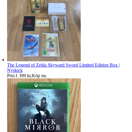
The Legend of Zelda Skyward Sword Limited Edition Box |
Nyskick
Pris:
1 399 kr
,
Köp nu
.