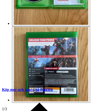
Köp mer och spara på frakten
1
/
3