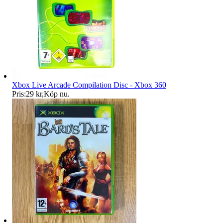
Xbox Live Arcade Compilation Disc - Xbox 360
Pris:
29 kr
,
Köp nu
.