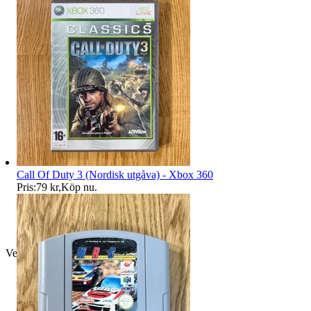
Call Of Duty 3 (Nordisk utgåva) - Xbox 360
Pris:
79 kr
,
Köp nu
.
Verifierad