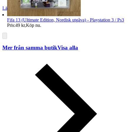
Läs omdömen
Följ
Fifa 13 (Ultimate Edition, Nordisk utgåva) - Playstation 3 / Ps3
Pris:
49 kr
,
Köp nu
.
Mer från samma butik
Visa alla