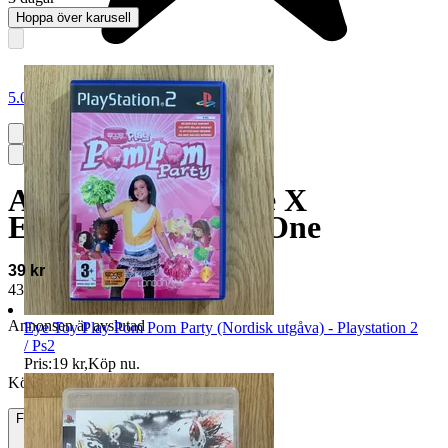
Hoppa över karusell
5.0
Anthem (Xbox One X
Enhanced) - Xbox One
39 kr
43 kr med köparskydd.
Läs mer
Annonsen är avslutad
Eye Toy Play Pom Pom Party (Nordisk utgåva) - Playstation 2
/ Ps2
Pris:
19 kr
,
Köp nu
.
Köpförfrågan är tyvärr inte tillgänglig.
Frakt
51 kr PostNord Brevlåda