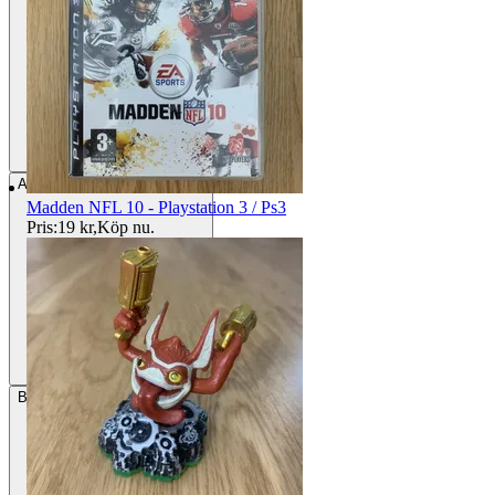
Avhämtning
Norrtälje, Sverige
Madden NFL 10 - Playstation 3 / Ps3
Pris:
19 kr
,
Köp nu
.
Betalning
Via Tradera