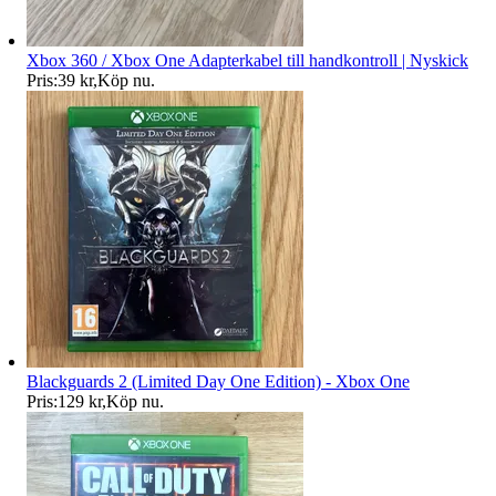
Xbox 360 / Xbox One Adapterkabel till handkontroll | Nyskick
Pris:
39 kr
,
Köp nu
.
Blackguards 2 (Limited Day One Edition) - Xbox One
Pris:
129 kr
,
Köp nu
.