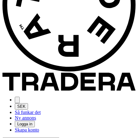
SEK
Så funkar det
Ny annons
Logga in
Skapa konto