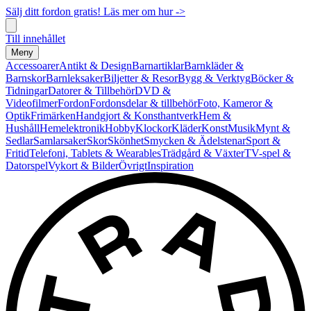
Sälj ditt fordon gratis! Läs mer om hur ->
Till innehållet
Meny
Accessoarer
Antikt & Design
Barnartiklar
Barnkläder &
Barnskor
Barnleksaker
Biljetter & Resor
Bygg & Verktyg
Böcker &
Tidningar
Datorer & Tillbehör
DVD &
Videofilmer
Fordon
Fordonsdelar & tillbehör
Foto, Kameror &
Optik
Frimärken
Handgjort & Konsthantverk
Hem &
Hushåll
Hemelektronik
Hobby
Klockor
Kläder
Konst
Musik
Mynt &
Sedlar
Samlarsaker
Skor
Skönhet
Smycken & Ädelstenar
Sport &
Fritid
Telefoni, Tablets & Wearables
Trädgård & Växter
TV-spel &
Datorspel
Vykort & Bilder
Övrigt
Inspiration