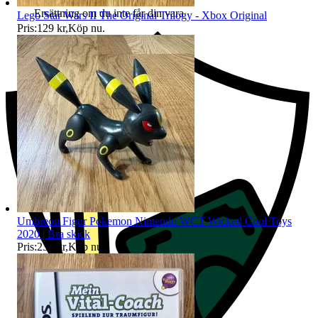
Ersättning om du inte får din vara
Lego Star Wars II The Original Trilogy - Xbox Original
Pris:
129 kr
,
Köp nu
.
Umbreon Figur Pokemon Nintendo WCT Wicked Cool Toys
2020 | Bra skick
Pris:
239 kr
,
Köp nu
.