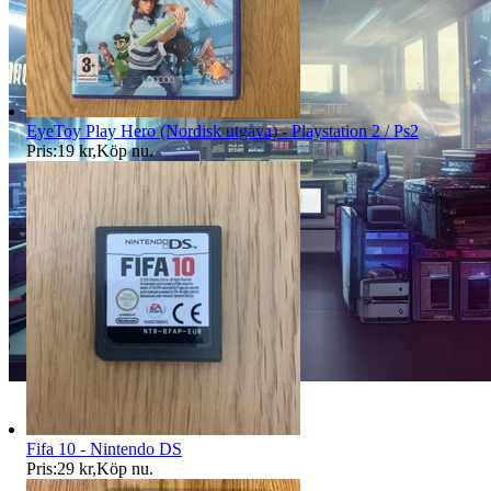
EyeToy Play Hero (Nordisk utgåva) - Playstation 2 / Ps2
Pris:
19 kr
,
Köp nu
.
Fifa 10 - Nintendo DS
Pris:
29 kr
,
Köp nu
.