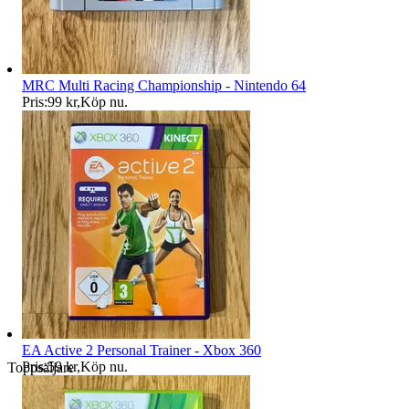
MRC Multi Racing Championship - Nintendo 64
Pris:
99 kr
,
Köp nu
.
EA Active 2 Personal Trainer - Xbox 360
Pris:
59 kr
,
Köp nu
.
Toppsäljare