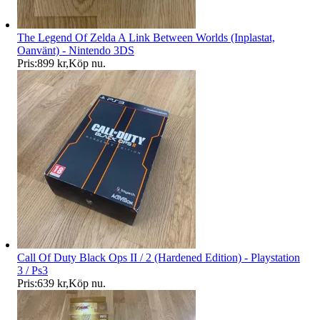
The Legend Of Zelda A Link Between Worlds (Inplastat,
Oanvänt) - Nintendo 3DS
Pris:
899 kr
,
Köp nu
.
Call Of Duty Black Ops II / 2 (Hardened Edition) - Playstation
3 / Ps3
Pris:
639 kr
,
Köp nu
.