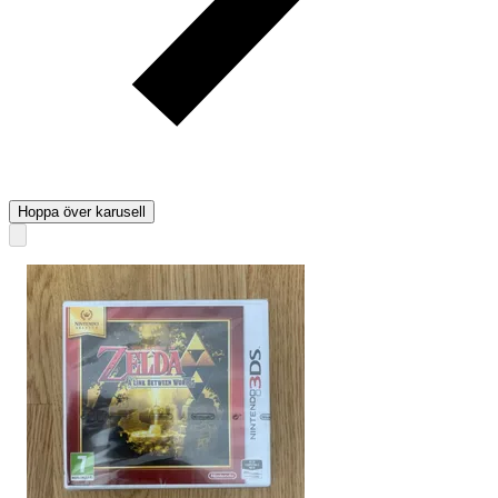
Hoppa över karusell