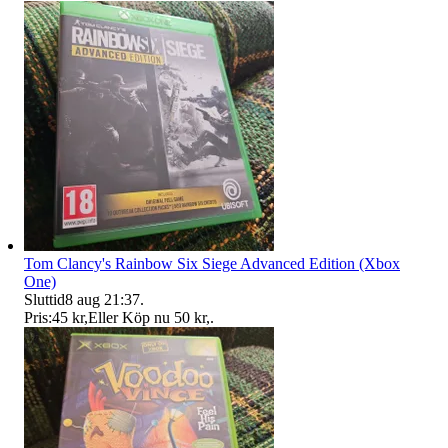
Tom Clancy's Rainbow Six Siege Advanced Edition (Xbox
One)
Sluttid
8 aug 21:37
.
Pris:
45 kr
,
Eller Köp nu
50 kr
,
.