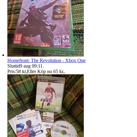
Homefront: The Revolution - Xbox One
Sluttid
9 aug 09:11
.
Pris:
58 kr
,
Eller Köp nu
65 kr
,
.