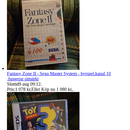
Fantasy Zone II - Sega Master System - hyrspel.kanal 10
,fungerar utmärkt
Sluttid
9 aug 09:12
.
Pris:
1 078 kr
,
Eller Köp nu
1 080 kr
,
.