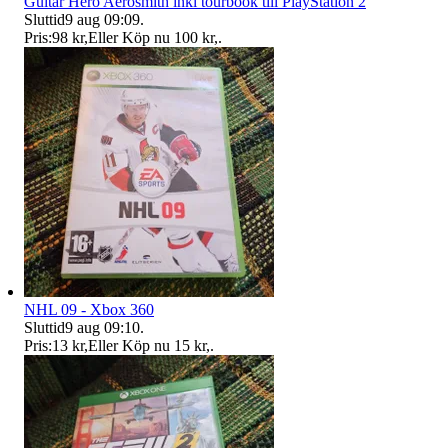
Guitar Hero Aerosmith inkl tourbook till PlayStation 2
Sluttid
9 aug 09:09
.
Pris:
98 kr
,
Eller Köp nu
100 kr
,
.
NHL 09 - Xbox 360
Sluttid
9 aug 09:10
.
Pris:
13 kr
,
Eller Köp nu
15 kr
,
.