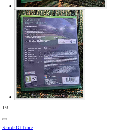
1
/
3
SandsOfTime