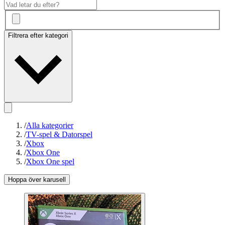
Filtrera efter kategori
/
Alla kategorier
/
TV-spel & Datorspel
/
Xbox
/
Xbox One
/
Xbox One spel
Hoppa över karusell