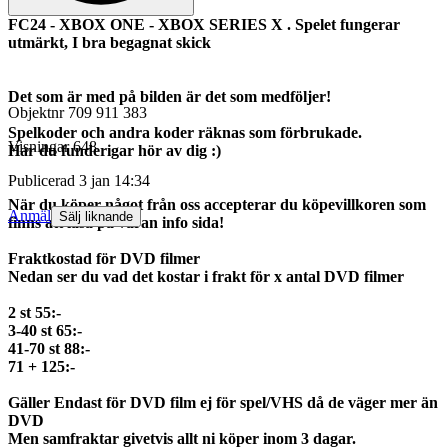
FC24 - XBOX ONE - XBOX SERIES X . Spelet fungerar
utmärkt, I bra begagnat skick
Det som är med på bilden är det som medföljer!
Objektnr
709 911 383
Spelkoder och andra koder räknas som förbrukade.
Visningar
648
Har du funderigar hör av dig :)
Publicerad
3 jan 14:34
När du köper något från oss accepterar du köpevillkoren som
Anmäl
Sälj liknande
finns att läsa på våran info sida!
Fraktkostad för DVD filmer
Nedan ser du vad det kostar i frakt för x antal DVD filmer
2 st 55:-
3-40 st 65:-
41-70 st 88:-
71 + 125:-
Gäller Endast för DVD film ej för spel/VHS då de väger mer än
DVD
Men samfraktar givetvis allt ni köper inom 3 dagar.