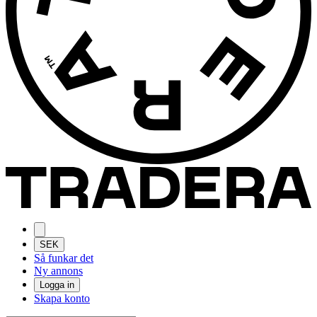
SEK
Så funkar det
Ny annons
Logga in
Skapa konto