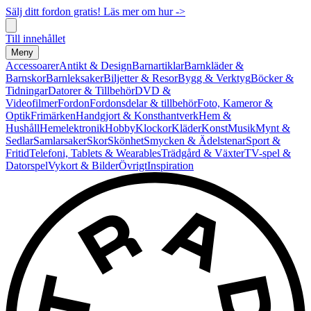
Sälj ditt fordon gratis! Läs mer om hur ->
Till innehållet
Meny
Accessoarer
Antikt & Design
Barnartiklar
Barnkläder &
Barnskor
Barnleksaker
Biljetter & Resor
Bygg & Verktyg
Böcker &
Tidningar
Datorer & Tillbehör
DVD &
Videofilmer
Fordon
Fordonsdelar & tillbehör
Foto, Kameror &
Optik
Frimärken
Handgjort & Konsthantverk
Hem &
Hushåll
Hemelektronik
Hobby
Klockor
Kläder
Konst
Musik
Mynt &
Sedlar
Samlarsaker
Skor
Skönhet
Smycken & Ädelstenar
Sport &
Fritid
Telefoni, Tablets & Wearables
Trädgård & Växter
TV-spel &
Datorspel
Vykort & Bilder
Övrigt
Inspiration