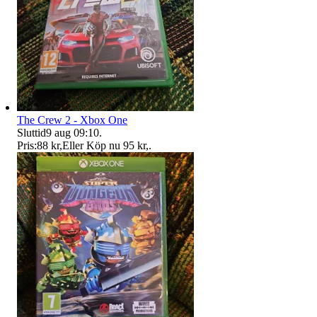
The Crew 2 - Xbox One
Sluttid
9 aug 09:10
.
Pris:
88 kr
,
Eller Köp nu
95 kr
,
.