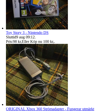
Toy Story 3 - Nintendo DS
Sluttid
9 aug 09:12
.
Pris:
98 kr
,
Eller Köp nu
100 kr
,
.
ORIGINAL Xbox 360 Strömadapter - Fungerar utmärkt