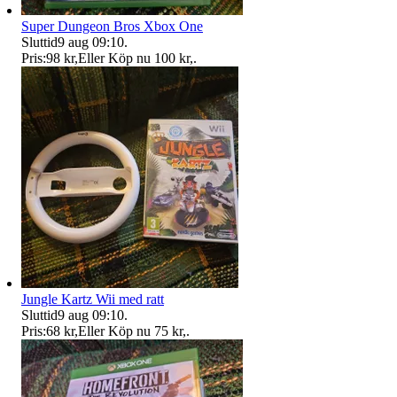
Super Dungeon Bros Xbox One
Sluttid
9 aug 09:10
.
Pris:
98 kr
,
Eller Köp nu
100 kr
,
.
Jungle Kartz Wii med ratt
Sluttid
9 aug 09:10
.
Pris:
68 kr
,
Eller Köp nu
75 kr
,
.