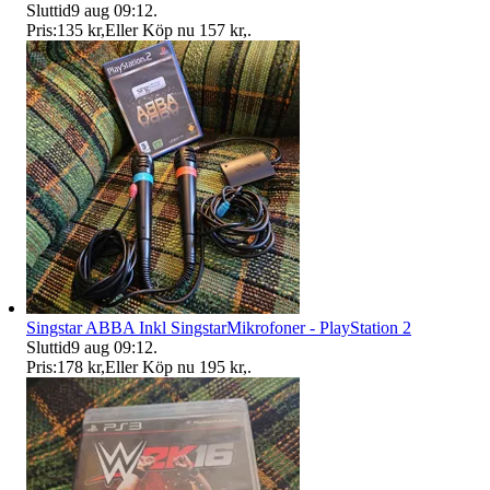
Sluttid
9 aug 09:12
.
Pris:
135 kr
,
Eller Köp nu
157 kr
,
.
Singstar ABBA Inkl SingstarMikrofoner - PlayStation 2
Sluttid
9 aug 09:12
.
Pris:
178 kr
,
Eller Köp nu
195 kr
,
.