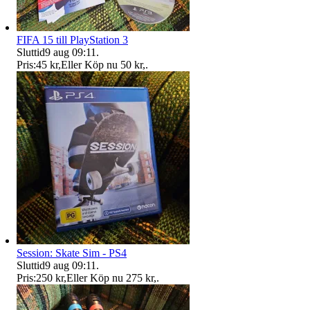
FIFA 15 till PlayStation 3
Sluttid
9 aug 09:11
.
Pris:
45 kr
,
Eller Köp nu
50 kr
,
.
Session: Skate Sim - PS4
Sluttid
9 aug 09:11
.
Pris:
250 kr
,
Eller Köp nu
275 kr
,
.