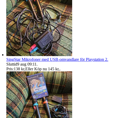
SingStar Mikrofoner med USB-omvandlare för Playstation 2.
Sluttid
9 aug 09:11
.
Pris:
138 kr
,
Eller Köp nu
145 kr
,
.