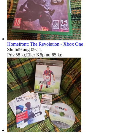
Homefront: The Revolution - Xbox One
Sluttid
9 aug 09:11
.
Pris:
58 kr
,
Eller Köp nu
65 kr
,
.