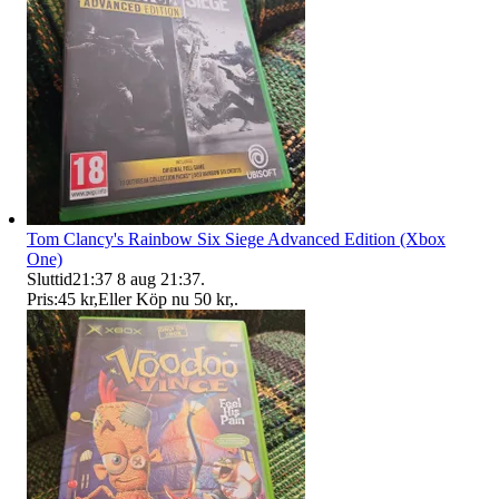
Tom Clancy's Rainbow Six Siege Advanced Edition (Xbox
One)
Sluttid
21:37
8 aug 21:37
.
Pris:
45 kr
,
Eller Köp nu
50 kr
,
.