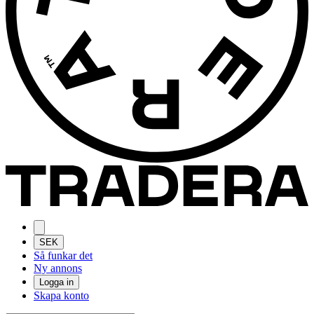
SEK
Så funkar det
Ny annons
Logga in
Skapa konto