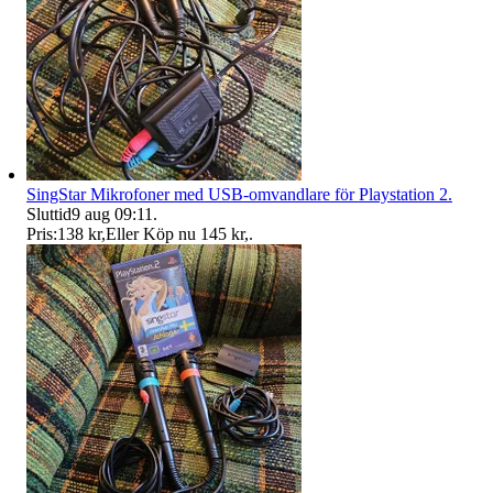
SingStar Mikrofoner med USB-omvandlare för Playstation 2.
Sluttid
9 aug 09:11
.
Pris:
138 kr
,
Eller Köp nu
145 kr
,
.