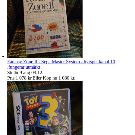
Fantasy Zone II - Sega Master System - hyrspel.kanal 10
,fungerar utmärkt
Sluttid
9 aug 09:12
.
Pris:
1 078 kr
,
Eller Köp nu
1 080 kr
,
.