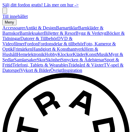
Sälj ditt fordon gratis! Läs mer om hur ->
Till innehållet
Meny
Accessoarer
Antikt & Design
Barnartiklar
Barnkläder &
Barnskor
Barnleksaker
Biljetter & Resor
Bygg & Verktyg
Böcker &
Tidningar
Datorer & Tillbehör
DVD &
Videofilmer
Fordon
Fordonsdelar & tillbehör
Foto, Kameror &
Optik
Frimärken
Handgjort & Konsthantverk
Hem &
Hushåll
Hemelektronik
Hobby
Klockor
Kläder
Konst
Musik
Mynt &
Sedlar
Samlarsaker
Skor
Skönhet
Smycken & Ädelstenar
Sport &
Fritid
Telefoni, Tablets & Wearables
Trädgård & Växter
TV-spel &
Datorspel
Vykort & Bilder
Övrigt
Inspiration