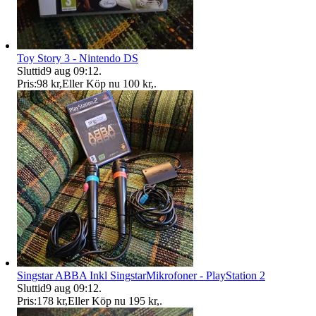
Toy Story 3 - Nintendo DS
Sluttid
9 aug 09:12
.
Pris:
98 kr
,
Eller Köp nu
100 kr
,
.
Singstar ABBA Inkl SingstarMikrofoner - PlayStation 2
Sluttid
9 aug 09:12
.
Pris:
178 kr
,
Eller Köp nu
195 kr
,
.