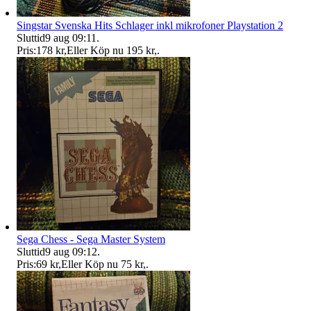
Singstar Svenska Hits Schlager inkl mikrofoner Playstation 2
Sluttid
9 aug 09:11
.
Pris:
178 kr
,
Eller Köp nu
195 kr
,
.
Sega Chess - Sega Master System
Sluttid
9 aug 09:12
.
Pris:
69 kr
,
Eller Köp nu
75 kr
,
.