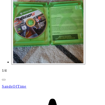
1
/
4
SandsOfTime