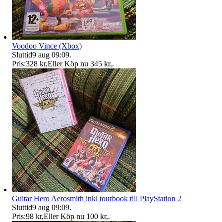
Voodoo Vince (Xbox)
Sluttid
9 aug 09:09
.
Pris:
328 kr
,
Eller Köp nu
345 kr
,
.
Guitar Hero Aerosmith inkl tourbook till PlayStation 2
Sluttid
9 aug 09:09
.
Pris:
98 kr
,
Eller Köp nu
100 kr
,
.