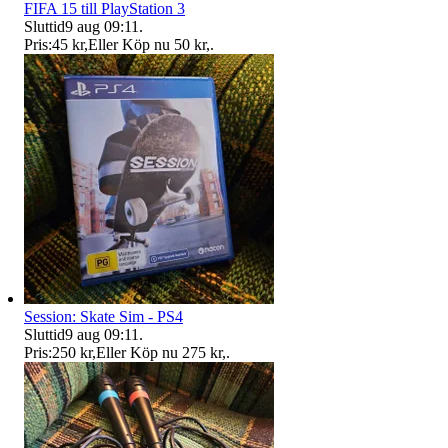
FIFA 15 till PlayStation 3
Sluttid
9 aug 09:11
.
Pris:
45 kr
,
Eller Köp nu
50 kr
,
.
Session: Skate Sim - PS4
Sluttid
9 aug 09:11
.
Pris:
250 kr
,
Eller Köp nu
275 kr
,
.