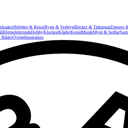
eksaker
Biljetter & Resor
Bygg & Verktyg
Böcker & Tidningar
Datorer &
ll
Hemelektronik
Hobby
Klockor
Kläder
Konst
Musik
Mynt & Sedlar
Saml
 Bilder
Övrigt
Inspiration