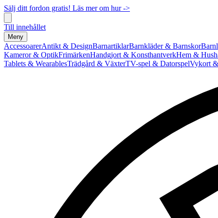
Sälj ditt fordon gratis! Läs mer om hur ->
Till innehållet
Meny
Accessoarer
Antikt & Design
Barnartiklar
Barnkläder & Barnskor
Barnl
Kameror & Optik
Frimärken
Handgjort & Konsthantverk
Hem & Hushå
Tablets & Wearables
Trädgård & Växter
TV-spel & Datorspel
Vykort &