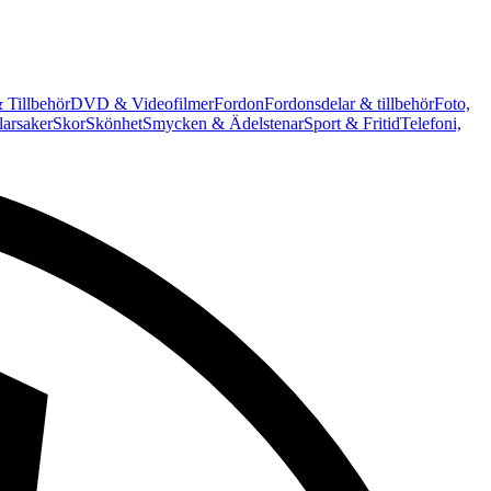
 Tillbehör
DVD & Videofilmer
Fordon
Fordonsdelar & tillbehör
Foto,
arsaker
Skor
Skönhet
Smycken & Ädelstenar
Sport & Fritid
Telefoni,