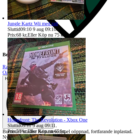
Jungle Kartz Wii med ratt
Sluttid
09:10
9 aug 09:10
.
Pris:
68 kr
,
Eller Köp nu
75 kr
,
.
Beskrivning
Racing
|
Oanvänt
Helt ny och aldrig använd
Homefront: The Revolution - Xbox One
Sluttid
09:11
9 aug 09:11
.
Pris:
58 kr
,
Eller Köp nu
65 kr
,
.
Burnout Paradise Remastered,spel oöppnad, fortfarande inplastad.
Ny (Xbox One)