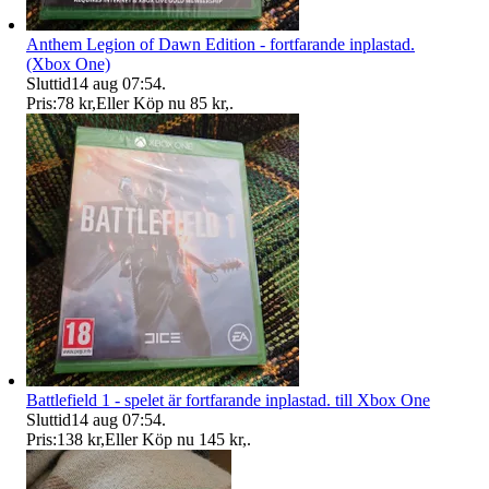
Anthem Legion of Dawn Edition - fortfarande inplastad.
(Xbox One)
Sluttid
14 aug 07:54
.
Pris:
78 kr
,
Eller Köp nu
85 kr
,
.
Battlefield 1 - spelet är fortfarande inplastad. till Xbox One
Sluttid
14 aug 07:54
.
Pris:
138 kr
,
Eller Köp nu
145 kr
,
.