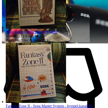
Sega Chess - Sega Master System
Sluttid
09:12
9 aug 09:12
.
Pris:
69 kr
,
Eller Köp nu
75 kr
,
.
Fantasy Zone II - Sega Master System - hyrspel.kanal 10