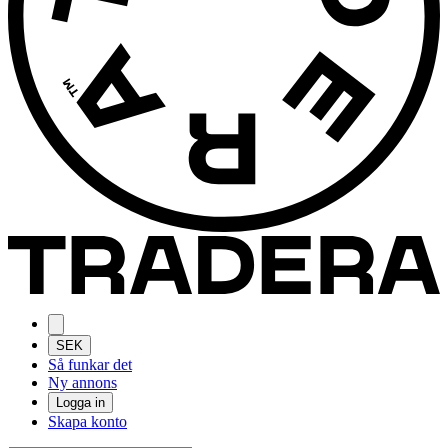
SEK
Så funkar det
Ny annons
Logga in
Skapa konto