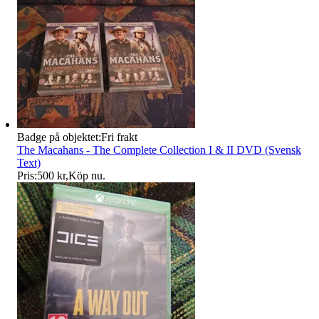
Badge på objektet:
Fri frakt
The Macahans - The Complete Collection I & II DVD (Svensk
Text)
Pris:
500 kr
,
Köp nu
.