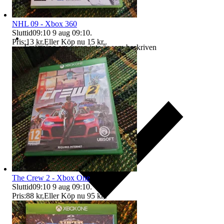
NHL 09 - Xbox 360
Sluttid
09:10
9 aug 09:10
.
Pris:
13 kr
,
Eller Köp nu
15 kr
,
.
Ersättning om varan inte är som beskriven
The Crew 2 - Xbox One
Sluttid
09:10
9 aug 09:10
.
Pris:
88 kr
,
Eller Köp nu
95 kr
,
.