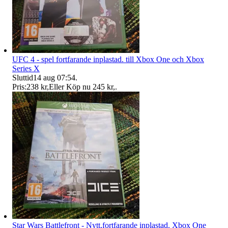
UFC 4 - spel fortfarande inplastad. till Xbox One och Xbox
Series X
Sluttid
14 aug 07:54
.
Pris:
238 kr
,
Eller Köp nu
245 kr
,
.
Star Wars Battlefront - Nytt,fortfarande inplastad. Xbox One