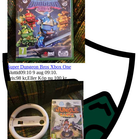
Ersättning om du inte får din vara
Super Dungeon Bros Xbox One
Sluttid
09:10
9 aug 09:10
.
Pris:
98 kr
,
Eller Köp nu
100 kr
,
.