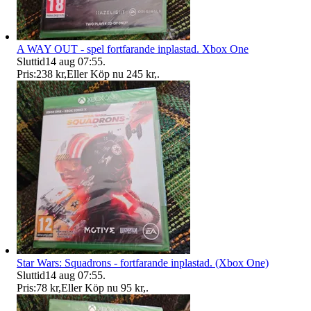
A WAY OUT - spel fortfarande inplastad. Xbox One
Sluttid
14 aug 07:55
.
Pris:
238 kr
,
Eller Köp nu
245 kr
,
.
Star Wars: Squadrons - fortfarande inplastad. (Xbox One)
Sluttid
14 aug 07:55
.
Pris:
78 kr
,
Eller Köp nu
95 kr
,
.