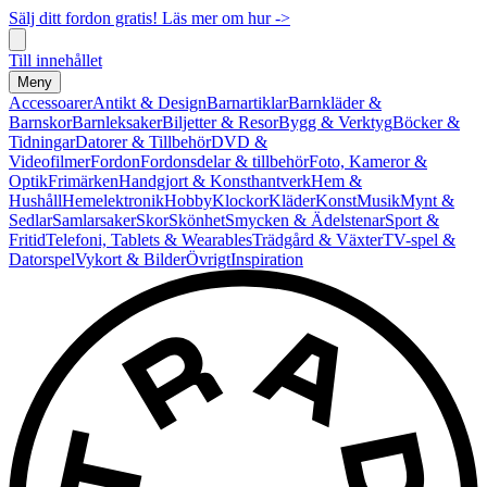
Sälj ditt fordon gratis! Läs mer om hur ->
Till innehållet
Meny
Accessoarer
Antikt & Design
Barnartiklar
Barnkläder &
Barnskor
Barnleksaker
Biljetter & Resor
Bygg & Verktyg
Böcker &
Tidningar
Datorer & Tillbehör
DVD &
Videofilmer
Fordon
Fordonsdelar & tillbehör
Foto, Kameror &
Optik
Frimärken
Handgjort & Konsthantverk
Hem &
Hushåll
Hemelektronik
Hobby
Klockor
Kläder
Konst
Musik
Mynt &
Sedlar
Samlarsaker
Skor
Skönhet
Smycken & Ädelstenar
Sport &
Fritid
Telefoni, Tablets & Wearables
Trädgård & Växter
TV-spel &
Datorspel
Vykort & Bilder
Övrigt
Inspiration