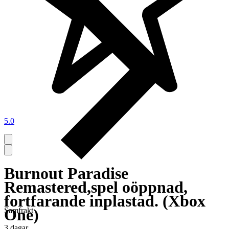
5.0
Burnout Paradise
Remastered,spel oöppnad,
fortfarande inplastad. (Xbox
One)
Samfrakt
3 dagar