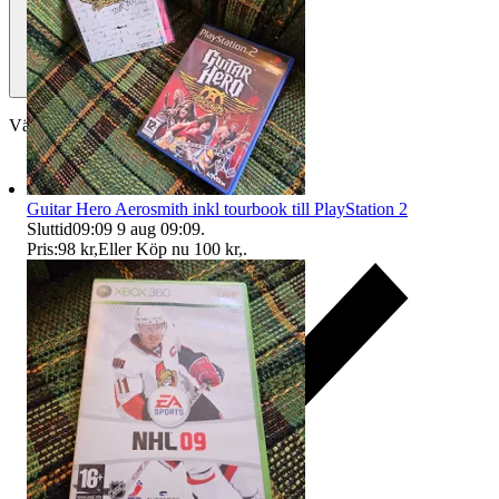
Välj till köparskydd
Guitar Hero Aerosmith inkl tourbook till PlayStation 2
Sluttid
09:09
9 aug 09:09
.
Pris:
98 kr
,
Eller Köp nu
100 kr
,
.