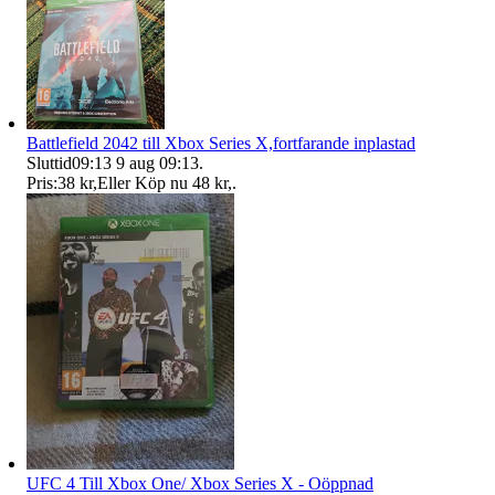
Battlefield 2042 till Xbox Series X,fortfarande inplastad
Sluttid
09:13
9 aug 09:13
.
Pris:
38 kr
,
Eller Köp nu
48 kr
,
.
UFC 4 Till Xbox One/ Xbox Series X - Oöppnad