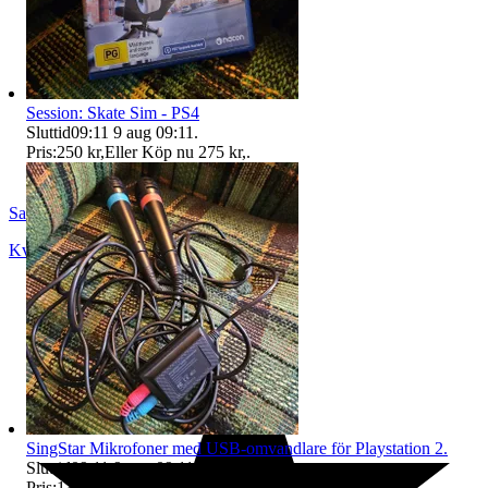
Session: Skate Sim - PS4
Sluttid
09:11
9 aug 09:11
.
Pris:
250 kr
,
Eller Köp nu
275 kr
,
.
SandsOfTime
Kvänum
,
Sverige
SingStar Mikrofoner med USB-omvandlare för Playstation 2.
Sluttid
09:11
9 aug 09:11
.
Pris:
138 kr
,
Eller Köp nu
145 kr
,
.