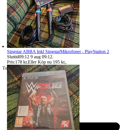
Singstar ABBA Inkl SingstarMikrofoner - PlayStation 2
Sluttid
09:12
9 aug 09:12
.
Pris:
178 kr
,
Eller Köp nu
195 kr
,
.
Toppsäljare