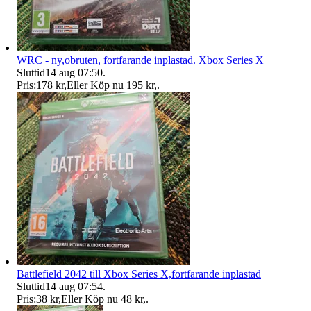
WRC - ny,obruten, fortfarande inplastad. Xbox Series X
Sluttid
14 aug 07:50
.
Pris:
178 kr
,
Eller Köp nu
195 kr
,
.
Battlefield 2042 till Xbox Series X,fortfarande inplastad
Sluttid
14 aug 07:54
.
Pris:
38 kr
,
Eller Köp nu
48 kr
,
.