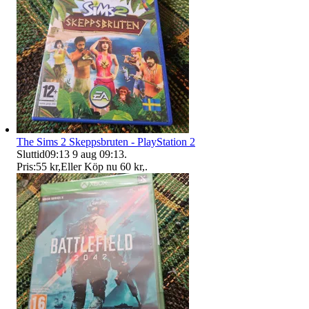
The Sims 2 Skeppsbruten - PlayStation 2
Sluttid
09:13
9 aug 09:13
.
Pris:
55 kr
,
Eller Köp nu
60 kr
,
.