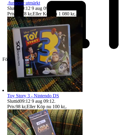
,fungerar utmärkt
Sluttid
09:12
9 aug 09:12
.
Pris:
1 078 kr
,
Eller Köp nu
1 080 kr
,
.
Företag
Toy Story 3 - Nintendo DS
Sluttid
09:12
9 aug 09:12
.
Pris:
98 kr
,
Eller Köp nu
100 kr
,
.