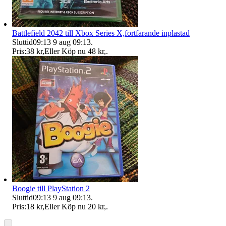
Battlefield 2042 till Xbox Series X,fortfarande inplastad
Sluttid
09:13
9 aug 09:13
.
Pris:
38 kr
,
Eller Köp nu
48 kr
,
.
Boogie till PlayStation 2
Sluttid
09:13
9 aug 09:13
.
Pris:
18 kr
,
Eller Köp nu
20 kr
,
.