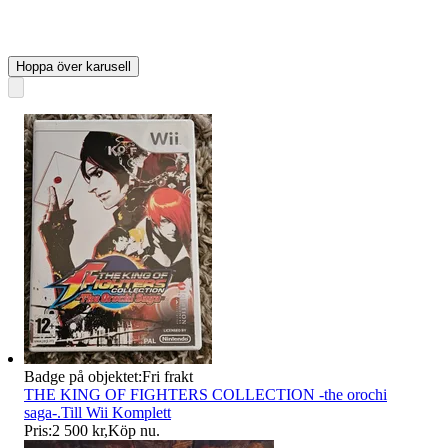
Hoppa över karusell
Badge på objektet:
Fri frakt
THE KING OF FIGHTERS COLLECTION -the orochi
saga-.Till Wii Komplett
Pris:
2 500 kr
,
Köp nu
.