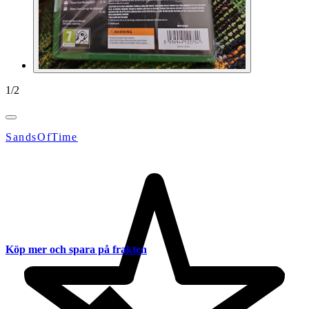
1
/
2
SandsOfTime
Köp mer och spara på frakten