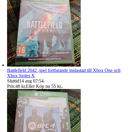
Battlefield 2042 ,spel fortfarande inplastad till Xbox One och
Xbox Series X
Sluttid
14 aug 07:54
.
Pris:
48 kr
,
Eller Köp nu
55 kr
,
.