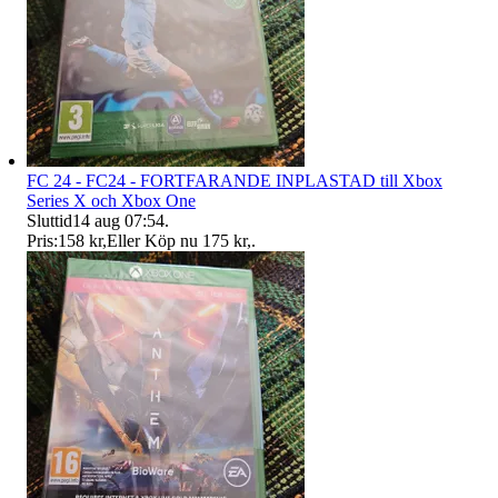
FC 24 - FC24 - FORTFARANDE INPLASTAD till Xbox
Series X och Xbox One
Sluttid
14 aug 07:54
.
Pris:
158 kr
,
Eller Köp nu
175 kr
,
.