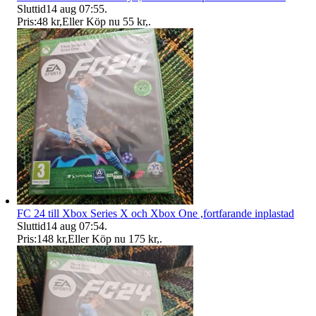
Sluttid
14 aug 07:55
.
Pris:
48 kr
,
Eller Köp nu
55 kr
,
.
FC 24 till Xbox Series X och Xbox One ,fortfarande inplastad
Sluttid
14 aug 07:54
.
Pris:
148 kr
,
Eller Köp nu
175 kr
,
.