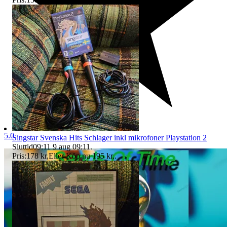
5.0
Singstar Svenska Hits Schlager inkl mikrofoner Playstation 2
Sluttid
09:11
9 aug 09:11
.
Pris:
178 kr
,
Eller Köp nu
195 kr
,
.