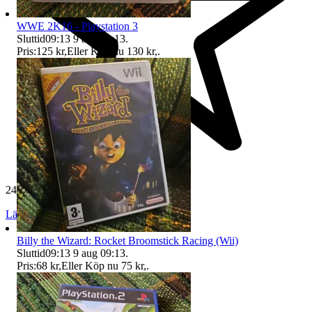
WWE 2K16 - Playstation 3
Sluttid
09:13
9 aug 09:13
.
Pris:
125 kr
,
Eller Köp nu
130 kr
,
.
24 512 omdömen
Läs omdömen
Följ
Billy the Wizard: Rocket Broomstick Racing (Wii)
Sluttid
09:13
9 aug 09:13
.
Pris:
68 kr
,
Eller Köp nu
75 kr
,
.