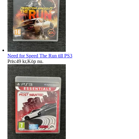
Need for Speed The Run till PS3
Pris:
49 kr
,
Köp nu
.