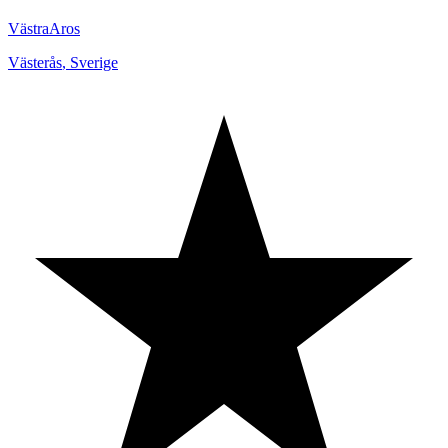
VästraAros
Västerås
,
Sverige