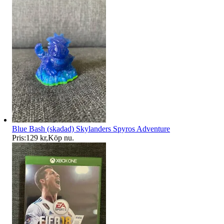
Blue Bash (skadad) Skylanders Spyros Adventure
Pris:
129 kr
,
Köp nu
.