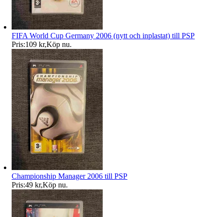
FIFA World Cup Germany 2006 (nytt och inplastat) till PSP
Pris:
109 kr
,
Köp nu
.
Championship Manager 2006 till PSP
Pris:
49 kr
,
Köp nu
.