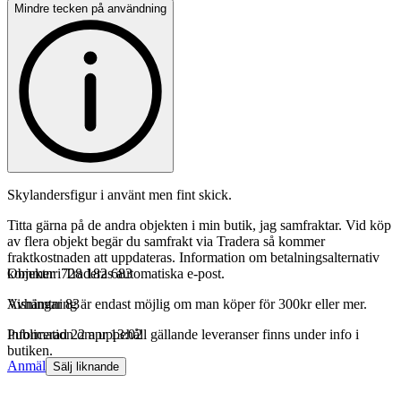
Mindre tecken på användning
Skylandersfigur i använt men fint skick.
Titta gärna på de andra objekten i min butik, jag samfraktar. Vid köp
av flera objekt begär du samfrakt via Tradera så kommer
fraktkostnaden att uppdateras. Information om betalningsalternativ
kommer i Traderas automatiska e-post.
Objektnr
728 182 683
Avhämtning är endast möjlig om man köper för 300kr eller mer.
Visningar
83
Information om uppehåll gällande leveranser finns under info i
Publicerad
22 apr 13:02
butiken.
Anmäl
Sälj liknande