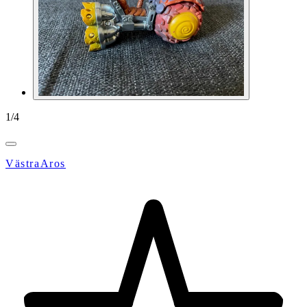
1
/
4
VästraAros