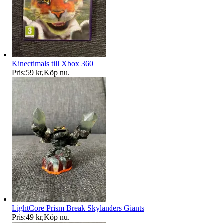
Kinectimals till Xbox 360
Pris:
59 kr
,
Köp nu
.
LightCore Prism Break Skylanders Giants
Pris:
49 kr
,
Köp nu
.