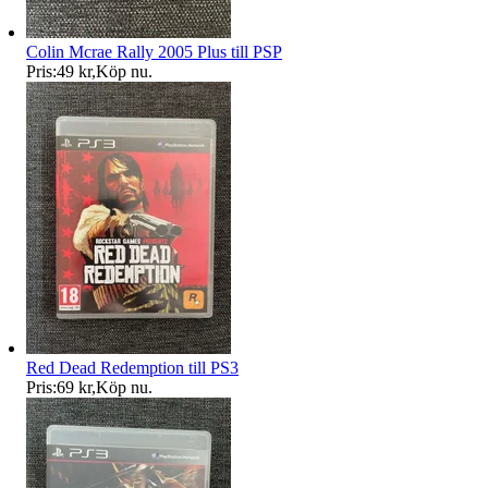
Colin Mcrae Rally 2005 Plus till PSP
Pris:
49 kr
,
Köp nu
.
Red Dead Redemption till PS3
Pris:
69 kr
,
Köp nu
.