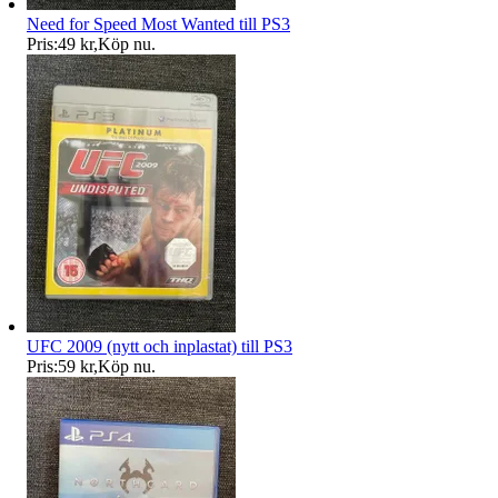
Need for Speed Most Wanted till PS3
Pris:
49 kr
,
Köp nu
.
UFC 2009 (nytt och inplastat) till PS3
Pris:
59 kr
,
Köp nu
.