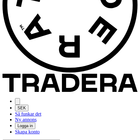
SEK
Så funkar det
Ny annons
Logga in
Skapa konto