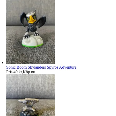
Sonic Boom Skylanders Spyros Adventure
Pris:
49 kr
,
Köp nu
.