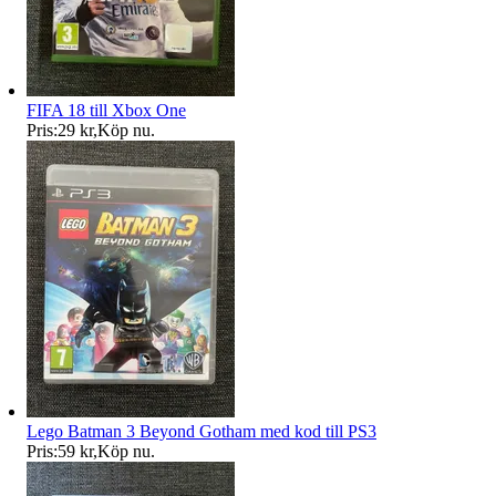
FIFA 18 till Xbox One
Pris:
29 kr
,
Köp nu
.
Lego Batman 3 Beyond Gotham med kod till PS3
Pris:
59 kr
,
Köp nu
.