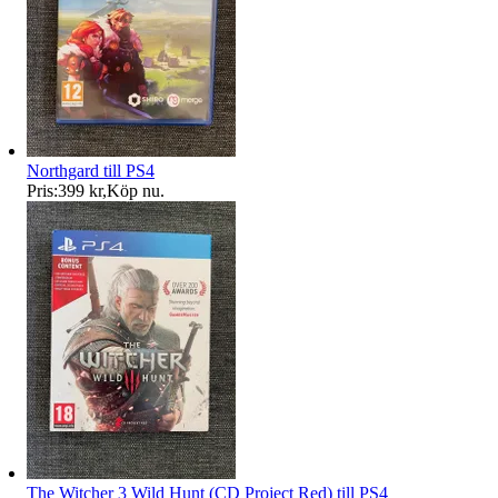
Northgard till PS4
Pris:
399 kr
,
Köp nu
.
The Witcher 3 Wild Hunt (CD Project Red) till PS4