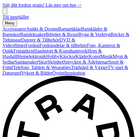
Sälj ditt fordon gratis! Läs mer om hur ->
Till innehållet
Meny
Accessoarer
Antikt & Design
Barnartiklar
Barnkläder &
Barnskor
Barnleksaker
Biljetter & Resor
Bygg & Verktyg
Böcker &
Tidningar
Datorer & Tillbehör
DVD &
Videofilmer
Fordon
Fordonsdelar & tillbehör
Foto, Kameror &
Optik
Frimärken
Handgjort & Konsthantverk
Hem &
Hushåll
Hemelektronik
Hobby
Klockor
Kläder
Konst
Musik
Mynt &
Sedlar
Samlarsaker
Skor
Skönhet
Smycken & Ädelstenar
Sport &
Fritid
Telefoni, Tablets & Wearables
Trädgård & Växter
TV-spel &
Datorspel
Vykort & Bilder
Övrigt
Inspiration