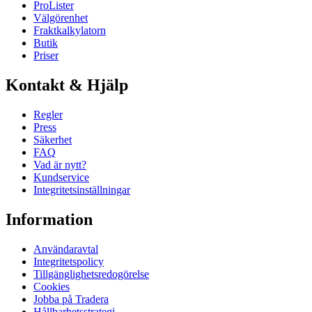
ProLister
Välgörenhet
Fraktkalkylatorn
Butik
Priser
Kontakt & Hjälp
Regler
Press
Säkerhet
FAQ
Vad är nytt?
Kundservice
Integritetsinställningar
Information
Användaravtal
Integritetspolicy
Tillgänglighetsredogörelse
Cookies
Jobba på Tradera
Hållbarhetsstrategi