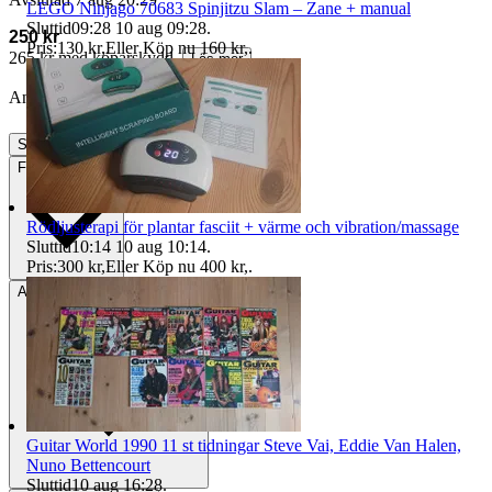
LEGO Ninjago 70683 Spinjitzu Slam – Zane + manual
Sluttid
09:28
10 aug 09:28
.
250 kr
Pris:
130 kr
,
Eller Köp nu
160 kr
,
.
265 kr med köparskydd.
Läs mer
Annonsen är avslutad. Såld med Köp nu.
Slutade
7 aug 20:29
Frakt
Från 59 kr
Rödljusterapi för plantar fasciit + värme och vibration/massage
Sluttid
10:14
10 aug 10:14
.
Pris:
300 kr
,
Eller Köp nu
400 kr
,
.
Avhämtning
Brösarp, Sverige
Guitar World 1990 11 st tidningar Steve Vai, Eddie Van Halen,
Nuno Bettencourt
Sluttid
10 aug 16:28
.