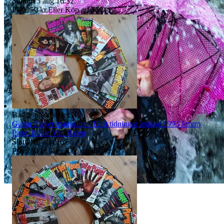
Sluttid
15 aug 16:32
.
Pris:
250 kr
,
Eller Köp nu
350 kr
,
.
Badge på objektet:
Ny
Guitar Player magazine - 12 st tidningar årgång 1993 Jimmy
Page, Eddie Van Halen
Sluttid
15 aug 16:56
.
Pris:
280 kr
,
Eller Köp nu
350 kr
,
.