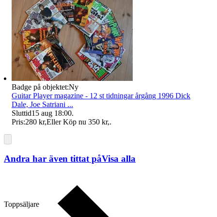
Badge på objektet:
Ny
Guitar Player magazine - 12 st tidningar årgång 1996 Dick
Dale, Joe Satriani ...
Sluttid
15 aug 18:00
.
Pris:
280 kr
,
Eller Köp nu
350 kr
,
.
Andra har även tittat på
Visa alla
Toppsäljare