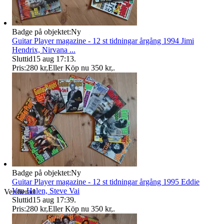
Badge på objektet:
Ny
Guitar Player magazine - 12 st tidningar årgång 1994 Jimi
Hendrix, Nirvana ...
Sluttid
15 aug 17:13
.
Pris:
280 kr
,
Eller Köp nu
350 kr
,
.
Badge på objektet:
Ny
Guitar Player magazine - 12 st tidningar årgång 1995 Eddie
Van Halen, Steve Vai
Verifierad
Sluttid
15 aug 17:39
.
Pris:
280 kr
,
Eller Köp nu
350 kr
,
.