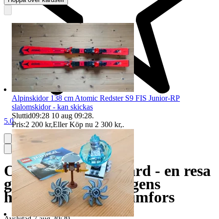
Alpinskidor 138 cm Atomic Redster S9 FIS Junior-RP
slalomskidor - kan skickas
Sluttid
09:28
10 aug 09:28
.
5.0
Pris:
2 200 kr
,
Eller Köp nu
2 300 kr
,
.
Olle Rimfors skidfärd - en resa
genom utförsåkningens
historia - Fabian Rimfors
Avslutad
7 aug 20:29