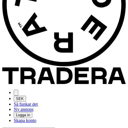
SEK
Så funkar det
Ny annons
Logga in
Skapa konto