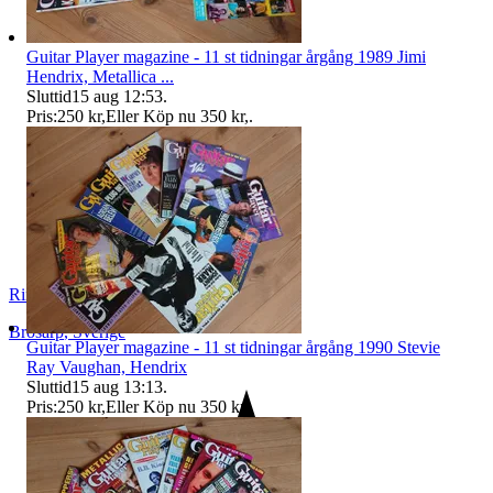
Guitar Player magazine - 11 st tidningar årgång 1989 Jimi
Hendrix, Metallica ...
Sluttid
15 aug 12:53
.
Pris:
250 kr
,
Eller Köp nu
350 kr
,
.
Rimforce
Brösarp
,
Sverige
Guitar Player magazine - 11 st tidningar årgång 1990 Stevie
Ray Vaughan, Hendrix
Sluttid
15 aug 13:13
.
Pris:
250 kr
,
Eller Köp nu
350 kr
,
.