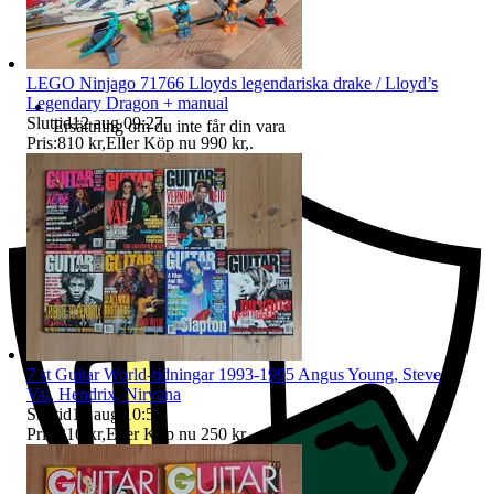
LEGO Ninjago 71766 Lloyds legendariska drake / Lloyd’s
Legendary Dragon + manual
Sluttid
12 aug 09:27
.
Ersättning om du inte får din vara
Pris:
810 kr
,
Eller Köp nu
990 kr
,
.
7 st Guitar World-tidningar 1993-1995 Angus Young, Steve
Vai, Hendrix, Nirvana
Sluttid
13 aug 10:57
.
Pris:
210 kr
,
Eller Köp nu
250 kr
,
.