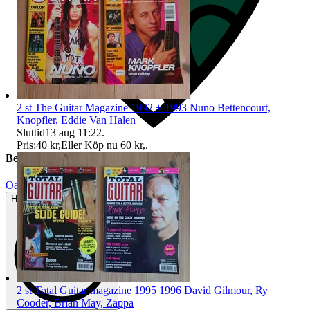
2 st The Guitar Magazine 1992 + 1993 Nuno Bettencourt,
Knopfler, Eddie Van Halen
Sluttid
13 aug 11:22
.
Pris:
40 kr
,
Eller Köp nu
60 kr
,
.
Beskrivning
Oanvänt
Helt ny och aldrig använd
2 st Total Guitar magazine 1995 1996 David Gilmour, Ry
Cooder, Brian May, Zappa