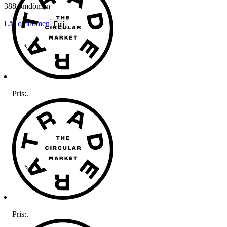
388 omdömen
Läs omdömen
Följ
Pris:
.
Pris:
.