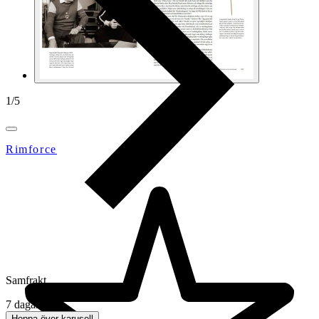
1
/
5
Rimforce
Samfrakt
7 dagar
Hoppa över karusell