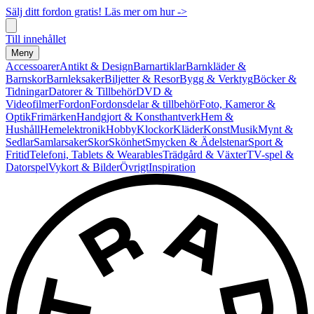
Sälj ditt fordon gratis! Läs mer om hur ->
Till innehållet
Meny
Accessoarer
Antikt & Design
Barnartiklar
Barnkläder &
Barnskor
Barnleksaker
Biljetter & Resor
Bygg & Verktyg
Böcker &
Tidningar
Datorer & Tillbehör
DVD &
Videofilmer
Fordon
Fordonsdelar & tillbehör
Foto, Kameror &
Optik
Frimärken
Handgjort & Konsthantverk
Hem &
Hushåll
Hemelektronik
Hobby
Klockor
Kläder
Konst
Musik
Mynt &
Sedlar
Samlarsaker
Skor
Skönhet
Smycken & Ädelstenar
Sport &
Fritid
Telefoni, Tablets & Wearables
Trädgård & Växter
TV-spel &
Datorspel
Vykort & Bilder
Övrigt
Inspiration