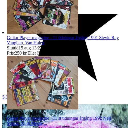
Guitar Player magazine - 11 tidningar årgång 1991 Stevie Ray
Vaughan, Van Halen
Sluttid
15 aug 13:27
.
Pris:
250 kr
,
Eller Köp nu
350 kr
,
.
5.0
Badge på objektet:
Ny
Guitar Player magazine - 11 st tidningar årgång 1992 Neil
Young, Al di Meola ...