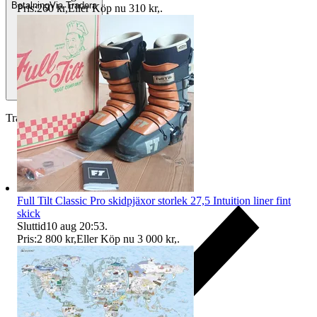
Betalning
Via Tradera
Pris:
260 kr
,
Eller Köp nu
310 kr
,
.
Traderas köparskydd
Full Tilt Classic Pro skidpjäxor storlek 27,5 Intuition liner fint
skick
Sluttid
10 aug 20:53
.
Pris:
2 800 kr
,
Eller Köp nu
3 000 kr
,
.