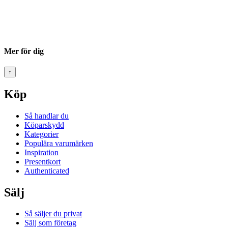
Mer för dig
↑
Köp
Så handlar du
Köparskydd
Kategorier
Populära varumärken
Inspiration
Presentkort
Authenticated
Sälj
Så säljer du privat
Sälj som företag