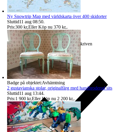
Ny Snowtrip Map med världskarta över 400 skidorter
Sluttid
11 aug 08:50
.
Pris:
300 kr
,
Eller Köp nu
370 kr
,
.
Ersättning om varan inte är som beskriven
Badge på objektet:
Avhämtning
2 gustavianska stolar, originalfärg med handbroderad sits
Sluttid
11 aug 13:44
.
Pris:
1 900 kr
,
Eller Köp nu
2 200 kr
,
.