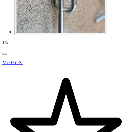
1
/
5
Mister X