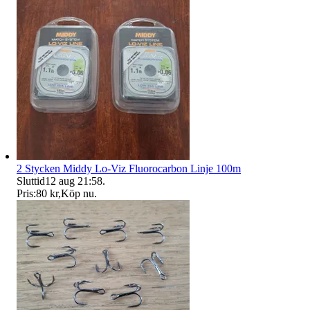
2 Stycken Middy Lo-Viz Fluorocarbon Linje 100m
Sluttid
12 aug 21:58
.
Pris:
80 kr
,
Köp nu
.