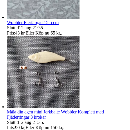
Wobbler Flerfärgad 15.5 cm
Sluttid
12 aug 21:35
.
Pris:
43 kr
,
Eller Köp nu
65 kr
,
.
Måla din egen mini Jerkbaite Wobbler Komplett med
Fjäderringar 3 krokar
Sluttid
12 aug 21:35
.
Pris:
90 kr
,
Eller Köp nu
150 kr
,
.