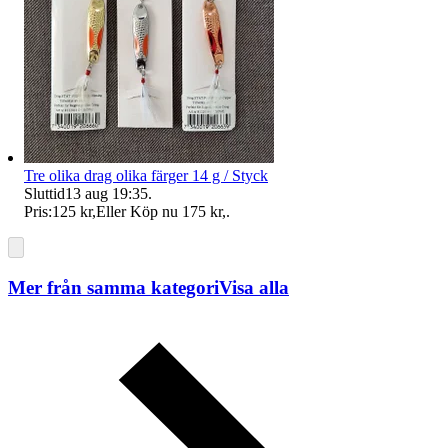
Tre olika drag olika färger 14 g / Styck
Sluttid
13 aug 19:35
.
Pris:
125 kr
,
Eller Köp nu
175 kr
,
.
Mer från samma kategori
Visa alla