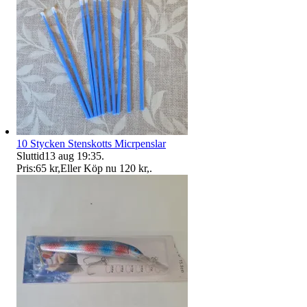
10 Stycken Stenskotts Micrpenslar
Sluttid
13 aug 19:35
.
Pris:
65 kr
,
Eller Köp nu
120 kr
,
.