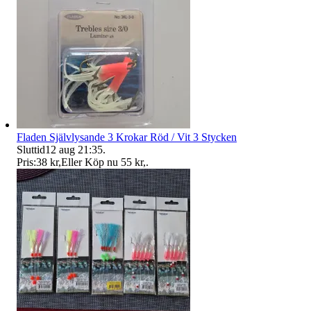
Fladen Självlysande 3 Krokar Röd / Vit 3 Stycken
Sluttid
12 aug 21:35
.
Pris:
38 kr
,
Eller Köp nu
55 kr
,
.