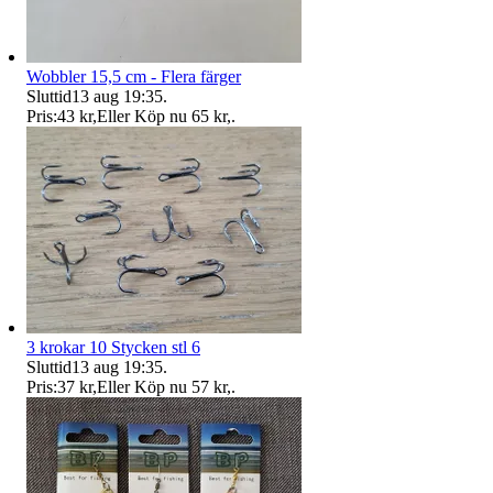
Wobbler 15,5 cm - Flera färger
Sluttid
13 aug 19:35
.
Pris:
43 kr
,
Eller Köp nu
65 kr
,
.
3 krokar 10 Stycken stl 6
Sluttid
13 aug 19:35
.
Pris:
37 kr
,
Eller Köp nu
57 kr
,
.