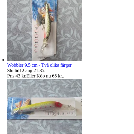
Wobbler 9,5 cm - Två olika färger
Sluttid
12 aug 21:35
.
Pris:
43 kr
,
Eller Köp nu
65 kr
,
.