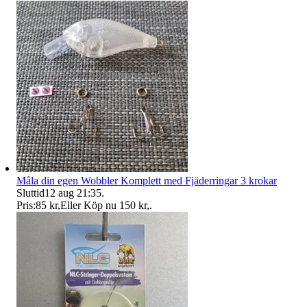
Måla din egen Wobbler Komplett med Fjäderringar 3 krokar
Sluttid
12 aug 21:35
.
Pris:
85 kr
,
Eller Köp nu
150 kr
,
.