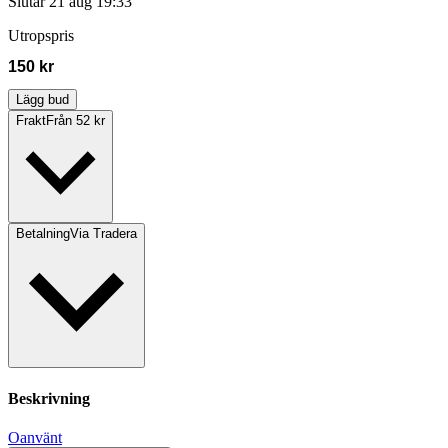
Slutar
21 aug 19:33
Utropspris
150 kr
Lägg bud
Frakt
Från 52 kr
Betalning
Via Tradera
Beskrivning
Oanvänt