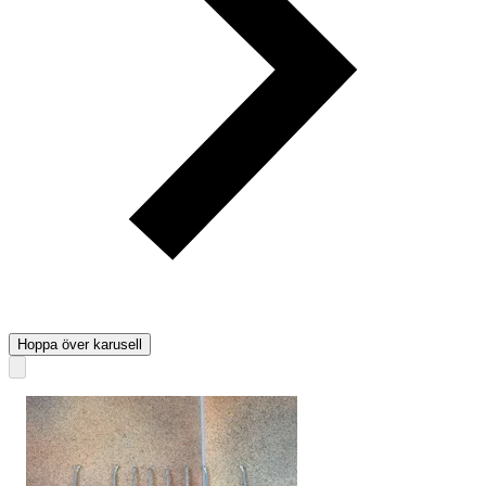
Hoppa över karusell