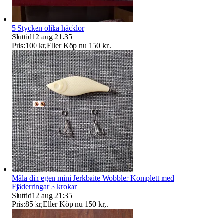
5 Stycken olika häcklor
Sluttid
12 aug 21:35
.
Pris:
100 kr
,
Eller Köp nu
150 kr
,
.
Måla din egen mini Jerkbaite Wobbler Komplett med
Fjäderringar 3 krokar
Sluttid
12 aug 21:35
.
Pris:
85 kr
,
Eller Köp nu
150 kr
,
.