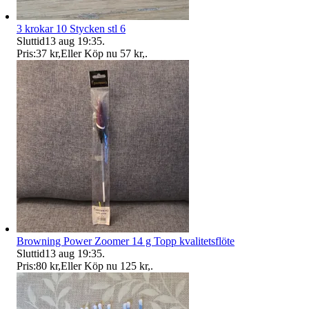
3 krokar 10 Stycken stl 6
Sluttid
13 aug 19:35
.
Pris:
37 kr
,
Eller Köp nu
57 kr
,
.
Browning Power Zoomer 14 g Topp kvalitetsflöte
Sluttid
13 aug 19:35
.
Pris:
80 kr
,
Eller Köp nu
125 kr
,
.