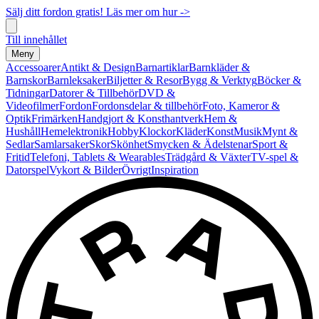
Sälj ditt fordon gratis! Läs mer om hur ->
Till innehållet
Meny
Accessoarer
Antikt & Design
Barnartiklar
Barnkläder &
Barnskor
Barnleksaker
Biljetter & Resor
Bygg & Verktyg
Böcker &
Tidningar
Datorer & Tillbehör
DVD &
Videofilmer
Fordon
Fordonsdelar & tillbehör
Foto, Kameror &
Optik
Frimärken
Handgjort & Konsthantverk
Hem &
Hushåll
Hemelektronik
Hobby
Klockor
Kläder
Konst
Musik
Mynt &
Sedlar
Samlarsaker
Skor
Skönhet
Smycken & Ädelstenar
Sport &
Fritid
Telefoni, Tablets & Wearables
Trädgård & Växter
TV-spel &
Datorspel
Vykort & Bilder
Övrigt
Inspiration