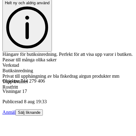
Helt ny och aldrig använd
Hängare för butiksinredning. Perfekt för att visa upp varor i butiken.
Passar till många olika saker
Verkstad
Butiksinredning
Privat till upphängning av bla fiskedrag airgun produkter mm
Objektnr
744 279 406
Topp kvalitet
Rostfritt
Visningar
17
Publicerad
8 aug 19:33
Anmäl
Sälj liknande