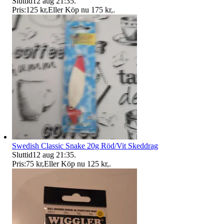
Sluttid
12 aug 21:35
.
Pris:
125 kr
,
Eller Köp nu
175 kr
,
.
Swedish Classic Snake 20g Röd/Vit Skeddrag
Sluttid
12 aug 21:35
.
Pris:
75 kr
,
Eller Köp nu
125 kr
,
.