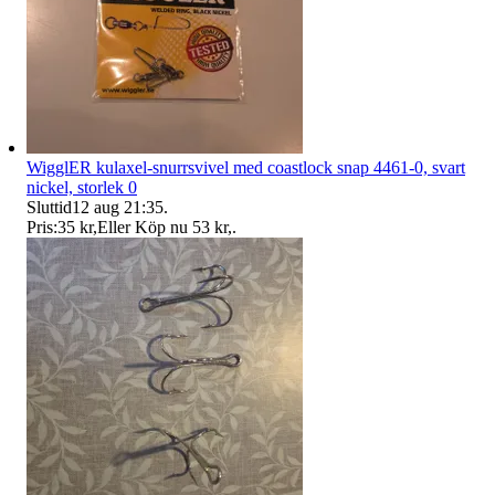
WigglER kulaxel-snurrsvivel med coastlock snap 4461-0, svart
nickel, storlek 0
Sluttid
12 aug 21:35
.
Pris:
35 kr
,
Eller Köp nu
53 kr
,
.