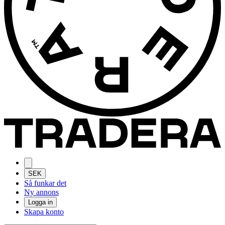
SEK
Så funkar det
Ny annons
Logga in
Skapa konto