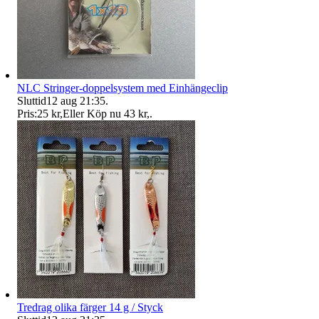
NLC Stringer-doppelsystem med Einhängeclip
Sluttid
12 aug 21:35
.
Pris:
25 kr
,
Eller Köp nu
43 kr
,
.
Tredrag olika färger 14 g / Styck