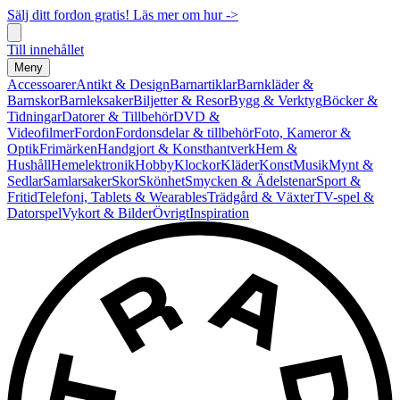
Sälj ditt fordon gratis! Läs mer om hur ->
Till innehållet
Meny
Accessoarer
Antikt & Design
Barnartiklar
Barnkläder &
Barnskor
Barnleksaker
Biljetter & Resor
Bygg & Verktyg
Böcker &
Tidningar
Datorer & Tillbehör
DVD &
Videofilmer
Fordon
Fordonsdelar & tillbehör
Foto, Kameror &
Optik
Frimärken
Handgjort & Konsthantverk
Hem &
Hushåll
Hemelektronik
Hobby
Klockor
Kläder
Konst
Musik
Mynt &
Sedlar
Samlarsaker
Skor
Skönhet
Smycken & Ädelstenar
Sport &
Fritid
Telefoni, Tablets & Wearables
Trädgård & Växter
TV-spel &
Datorspel
Vykort & Bilder
Övrigt
Inspiration