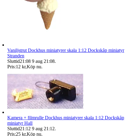
Vaniljstrut Dockhus miniatyrer skala 1:12 Dockskåp miniatyr
Stranden
Sluttid
21:08
9 aug 21:08
.
Pris:
12 kr
,
Köp nu
.
Kamera + filmrulle Dockhus miniatyrer skala 1:12 Dockskåp
miniatyr Hall
Sluttid
21:12
9 aug 21:12
.
Pris:
25 kr
,
Köp nu
.