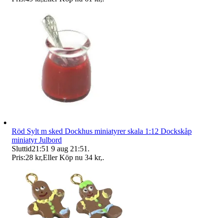
Röd Sylt m sked Dockhus miniatyrer skala 1:12 Dockskåp
miniatyr Julbord
Sluttid
21:51
9 aug 21:51
.
Pris:
28 kr
,
Eller Köp nu
34 kr
,
.