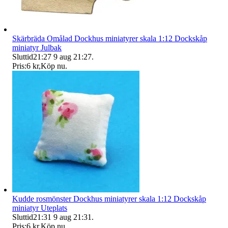
Skärbräda Omålad Dockhus miniatyrer skala 1:12 Dockskåp
miniatyr Julbak
Sluttid
21:27
9 aug 21:27
.
Pris:
6 kr
,
Köp nu
.
Kudde rosmönster Dockhus miniatyrer skala 1:12 Dockskåp
miniatyr Uteplats
Sluttid
21:31
9 aug 21:31
.
Pris:
6 kr
,
Köp nu
.