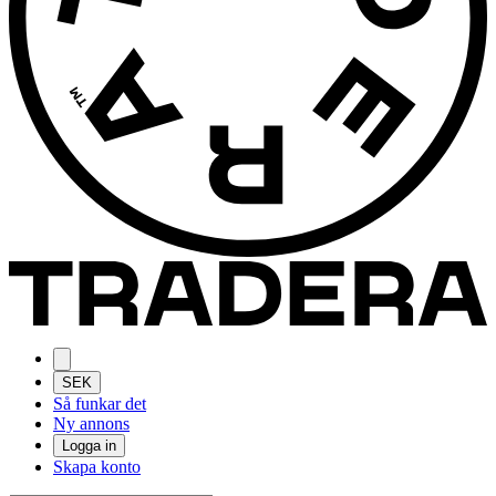
SEK
Så funkar det
Ny annons
Logga in
Skapa konto