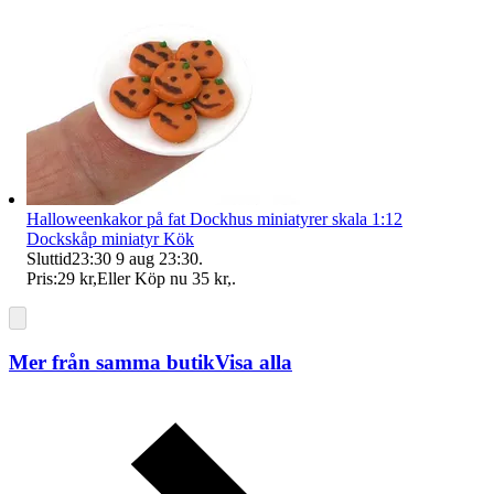
Halloweenkakor på fat Dockhus miniatyrer skala 1:12
Dockskåp miniatyr Kök
Sluttid
23:30
9 aug 23:30
.
Pris:
29 kr
,
Eller Köp nu
35 kr
,
.
Mer från samma butik
Visa alla