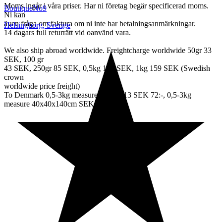
Moms ingår i våra priser. Har ni företag begär specificerad moms.
BoutiqueNo9
Ni kan
även fråga om faktura om ni inte har betalningsanmärkningar.
Helsingborg
,
Sverige
14 dagars full returrätt vid oanvänd vara.
We also ship abroad worldwide. Freightcharge worldwide 50gr 33
SEK, 100 gr
43 SEK, 250gr 85 SEK, 0,5kg 109 SEK, 1kg 159 SEK (Swedish
crown
worldwide price freight)
To Denmark 0,5-3kg measure 35x24x13 SEK 72:-, 0,5-3kg
measure 40x40x140cm SEK 144:-