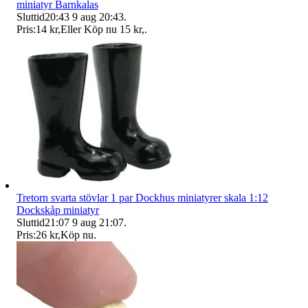
miniatyr Barnkalas
Sluttid
20:43
9 aug 20:43
.
Pris:
14 kr
,
Eller Köp nu
15 kr
,
.
Tretorn svarta stövlar 1 par Dockhus miniatyrer skala 1:12
Dockskåp miniatyr
Sluttid
21:07
9 aug 21:07
.
Pris:
26 kr
,
Köp nu
.