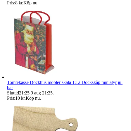
Pris:
8 kr
,
Köp nu
.
Tomtekasse Dockhus möbler skala 1:12 Dockskåp miniatyr jul
bar
Sluttid
21:25
9 aug 21:25
.
Pris:
10 kr
,
Köp nu
.