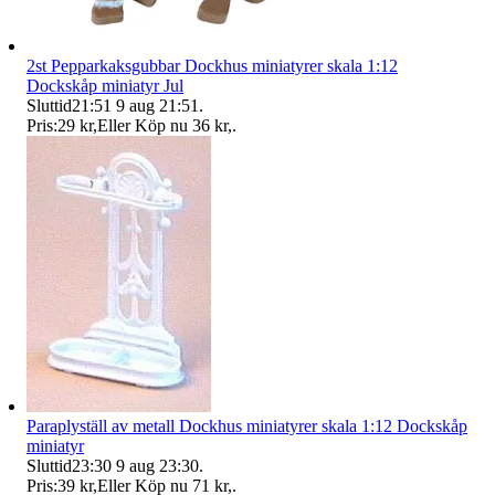
2st Pepparkaksgubbar Dockhus miniatyrer skala 1:12
Dockskåp miniatyr Jul
Sluttid
21:51
9 aug 21:51
.
Pris:
29 kr
,
Eller Köp nu
36 kr
,
.
Paraplyställ av metall Dockhus miniatyrer skala 1:12 Dockskåp
miniatyr
Sluttid
23:30
9 aug 23:30
.
Pris:
39 kr
,
Eller Köp nu
71 kr
,
.