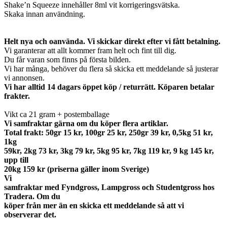
Shake’n Squeeze innehåller 8ml vit korrigeringsvätska.
Skaka innan användning.
Helt nya och oanvända. Vi skickar direkt efter vi fått betalning.
Vi garanterar att allt kommer fram helt och fint till dig.
Du får varan som finns på första bilden.
Vi har många, behöver du flera så skicka ett meddelande så justerar
vi annonsen.
Vi har alltid 14 dagars öppet köp / returrätt. Köparen betalar
frakter.
Vikt ca 21 gram + postemballage
Vi samfraktar gärna om du köper flera artiklar.
Total frakt: 50gr 15 kr, 100gr 25 kr, 250gr 39 kr, 0,5kg 51 kr,
1kg
59kr, 2kg 73 kr, 3kg 79 kr, 5kg 95 kr, 7kg 119 kr, 9 kg 145 kr,
upp till
20kg 159 kr (priserna gäller inom Sverige)
Vi
samfraktar med Fyndgross, Lampgross och Studentgross hos
Tradera. Om du
köper från mer än en skicka ett meddelande så att vi
observerar det.