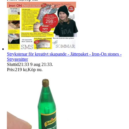
Strykstenar för kreativt skapande - Jättepaket - Iron-On stones -
Strygenitter
Sluttid
21:33
9 aug 21:33
.
Pris:
219 kr
,
Köp nu
.