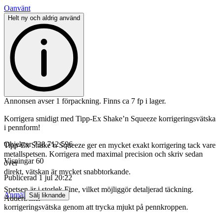
Oanvänt
Helt ny och aldrig använd
Annonsen avser 1 förpackning. Finns ca 7 fp i lager.
Korrigera smidigt med Tipp-Ex Shake’n Squeeze korrigeringsvätska
i pennform!
Objektnr
738 712 596
Tipp-Ex Shake’n Squeeze ger en mycket exakt korrigering tack vare
metallspetsen. Korrigera med maximal precision och skriv sedan
Visningar
60
över
direkt, vätskan är mycket snabbtorkande.
Publicerad
1 jul 20:22
Spetsen är i storlek Fine, vilket möjliggör detaljerad täckning.
Anmäl
Sälj liknande
Addera mer
korrigeringsvätska genom att trycka mjukt på pennkroppen.