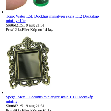
Tonic Water 1,5L Dockhus miniatyrer skala 1:12 Dockskåp
miniatyr Ute
Sluttid
21:51
9 aug 21:51
.
Pris:
12 kr
,
Eller Köp nu
14 kr
,
.
Spegel Metall Dockhus miniatyrer skala 1:12 Dockskåp
miniatyr
Sluttid
21:51
9 aug 21:51
.
Pris:
49 kr
,
Eller Köp nu
61 kr
,
.