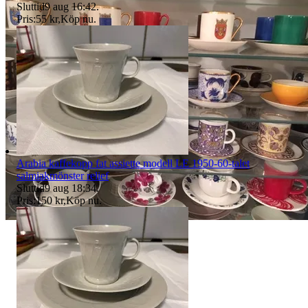
Sluttid
9 aug 16:42
.
Pris:
55 kr
,
Köp nu
.
Arabia kaffekopp fat assiette modell LE 1950-60-talet
salmiakmönster relief
Sluttid
9 aug 18:34
.
Pris:
150 kr
,
Köp nu
.