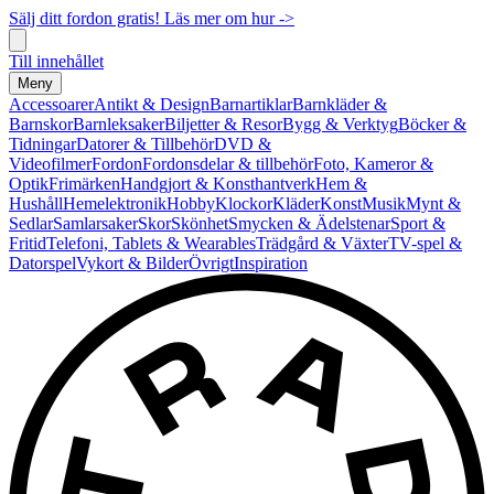
Sälj ditt fordon gratis! Läs mer om hur ->
Till innehållet
Meny
Accessoarer
Antikt & Design
Barnartiklar
Barnkläder &
Barnskor
Barnleksaker
Biljetter & Resor
Bygg & Verktyg
Böcker &
Tidningar
Datorer & Tillbehör
DVD &
Videofilmer
Fordon
Fordonsdelar & tillbehör
Foto, Kameror &
Optik
Frimärken
Handgjort & Konsthantverk
Hem &
Hushåll
Hemelektronik
Hobby
Klockor
Kläder
Konst
Musik
Mynt &
Sedlar
Samlarsaker
Skor
Skönhet
Smycken & Ädelstenar
Sport &
Fritid
Telefoni, Tablets & Wearables
Trädgård & Växter
TV-spel &
Datorspel
Vykort & Bilder
Övrigt
Inspiration