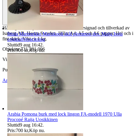
Hålslag från Rapid, modell Classic C3. Designad och tillverkad av
Isaberg AB, Hestra Sweden. Hålar A4, A5 och A6 papper. Hel och i
Iittala Marimekko Mariskooli skål plommon des. Maija Isola
fint skick. Vikt ca 1 kg.
originalförpackning
Sluttid
9 aug 16:42
.
Objektnr
731 381 096
Pris:
900 kr
,
Köp nu
.
Visningar
50
Publicerad
13 maj 09:01
Anmäl
Sälj liknande
Arabia Pomona burk med lock lingon FA-modell 1970 Ulla
Procopé Raija Uosikkinen
Sluttid
9 aug 16:42
.
Pris:
700 kr
,
Köp nu
.