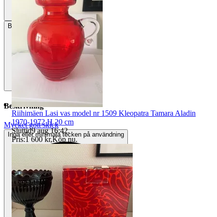
Betalning
Via Tradera
Beskrivning
Riihimäen Lasi vas model nr 1509 Kleopatra Tamara Aladin
1970-1972 H 20 cm
Mycket gott skick
Sluttid
9 aug 16:42
.
Inga eller minimala tecken på användning
Pris:
1 600 kr
,
Köp nu
.