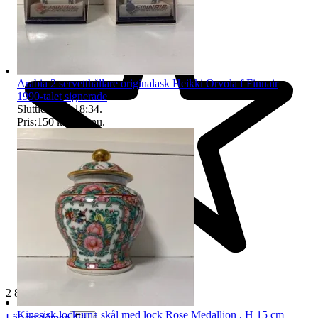
Arabia 2 servetthållare originalask Heikki Orvola f Finnair
1990-talet signerade
Sluttid
9 aug 18:34
.
Pris:
150 kr
,
Köp nu
.
2 856 omdömen
Kinesisk lockurna skål med lock Rose Medallion , H 15 cm
Läs omdömen