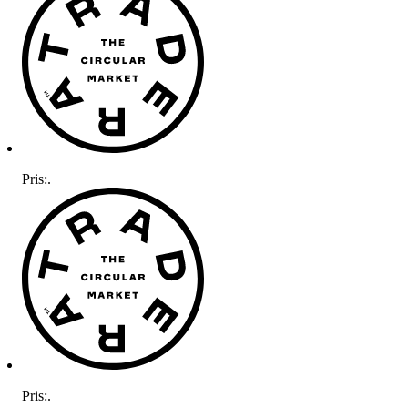
Pris:
.
Pris:
.