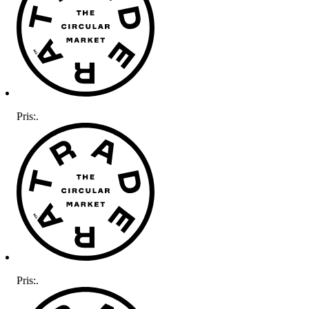
Pris:
.
Pris:
.