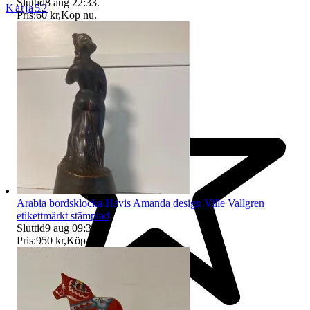
Sluttid
8 aug 22:33
.
Katja52
Pris:
60 kr
,
Köp nu
.
Arabia bordsklocka Havis Amanda design Ville Vallgren
etikettmärkt stämplad
Sluttid
9 aug 09:36
.
Pris:
950 kr
,
Köp nu
.