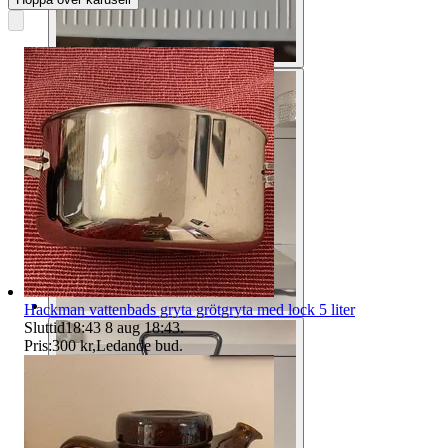
Hackman vattenbads gryta grötgryta med lock 5 liter
Sluttid
18:43
8 aug 18:43
.
Pris:
300 kr
,
Ledande bud
.