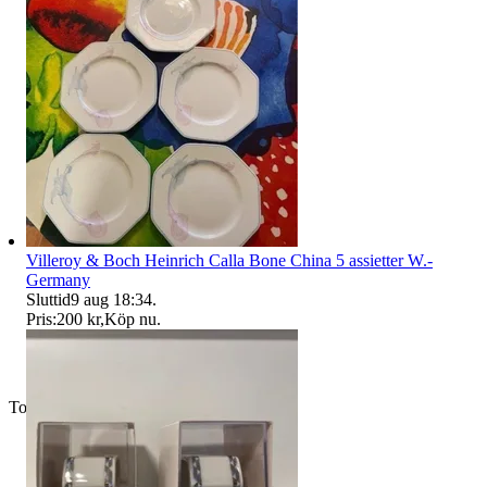
Villeroy & Boch Heinrich Calla Bone China 5 assietter W.-
Germany
Sluttid
9 aug 18:34
.
Pris:
200 kr
,
Köp nu
.
Toppsäljare