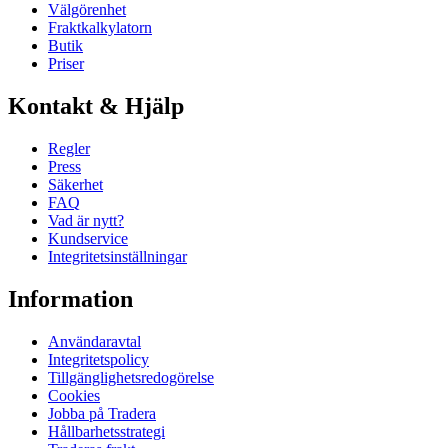
Välgörenhet
Fraktkalkylatorn
Butik
Priser
Kontakt & Hjälp
Regler
Press
Säkerhet
FAQ
Vad är nytt?
Kundservice
Integritetsinställningar
Information
Användaravtal
Integritetspolicy
Tillgänglighetsredogörelse
Cookies
Jobba på Tradera
Hållbarhetsstrategi