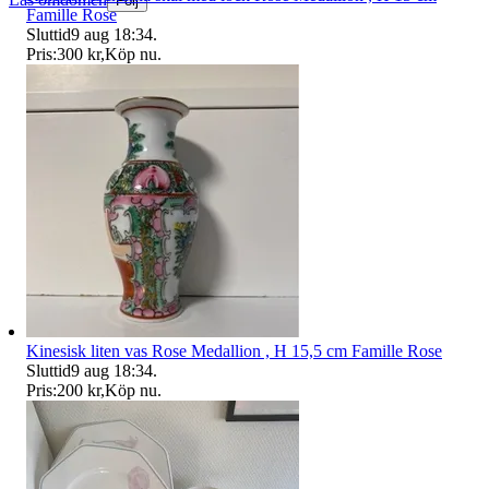
Följ
Famille Rose
Sluttid
9 aug 18:34
.
Pris:
300 kr
,
Köp nu
.
Kinesisk liten vas Rose Medallion , H 15,5 cm Famille Rose
Sluttid
9 aug 18:34
.
Pris:
200 kr
,
Köp nu
.