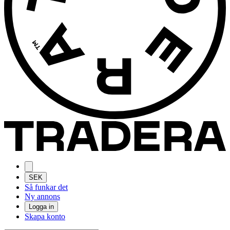
SEK
Så funkar det
Ny annons
Logga in
Skapa konto