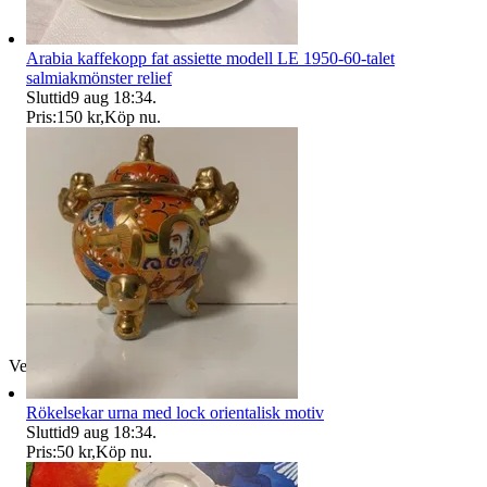
Arabia kaffekopp fat assiette modell LE 1950-60-talet
salmiakmönster relief
Sluttid
9 aug 18:34
.
Pris:
150 kr
,
Köp nu
.
Verifierad
Rökelsekar urna med lock orientalisk motiv
Sluttid
9 aug 18:34
.
Pris:
50 kr
,
Köp nu
.