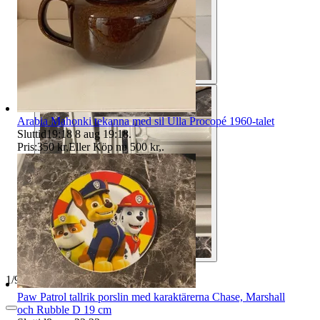
Arabia Mahonki tekanna med sil Ulla Procopé 1960-talet
Sluttid
19:18
8 aug 19:18
.
Pris:
350 kr
,
Eller Köp nu
500 kr
,
.
1
/
9
Paw Patrol tallrik porslin med karaktärerna Chase, Marshall
och Rubble D 19 cm