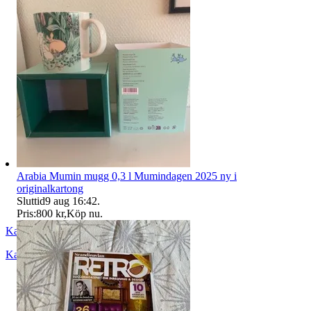
Arabia Mumin mugg 0,3 l Mumindagen 2025 ny i
originalkartong
Sluttid
9 aug 16:42
.
Pris:
800 kr
,
Köp nu
.
Katja52
Karlstad
,
Sverige