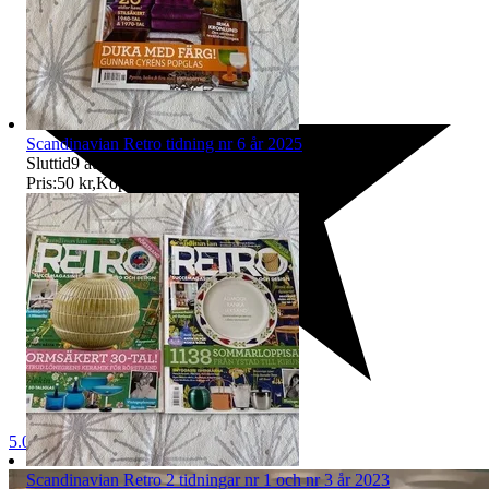
Scandinavian Retro tidning nr 6 år 2025
Sluttid
9 aug 16:42
.
Pris:
50 kr
,
Köp nu
.
5.0
Scandinavian Retro 2 tidningar nr 1 och nr 3 år 2023