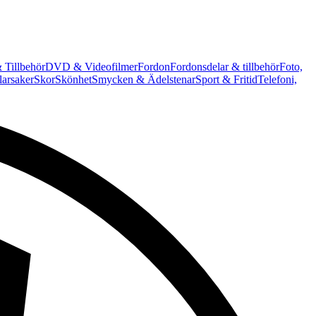
 Tillbehör
DVD & Videofilmer
Fordon
Fordonsdelar & tillbehör
Foto,
arsaker
Skor
Skönhet
Smycken & Ädelstenar
Sport & Fritid
Telefoni,