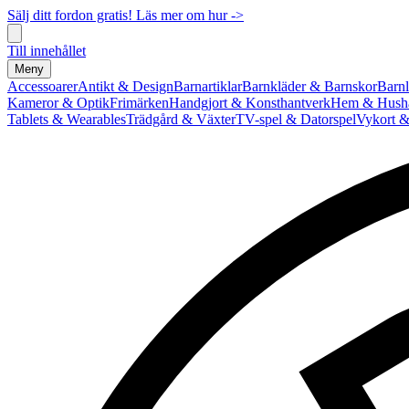
Sälj ditt fordon gratis! Läs mer om hur ->
Till innehållet
Meny
Accessoarer
Antikt & Design
Barnartiklar
Barnkläder & Barnskor
Barnl
Kameror & Optik
Frimärken
Handgjort & Konsthantverk
Hem & Hushå
Tablets & Wearables
Trädgård & Växter
TV-spel & Datorspel
Vykort &