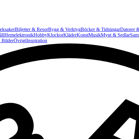
eksaker
Biljetter & Resor
Bygg & Verktyg
Böcker & Tidningar
Datorer &
ll
Hemelektronik
Hobby
Klockor
Kläder
Konst
Musik
Mynt & Sedlar
Saml
 Bilder
Övrigt
Inspiration