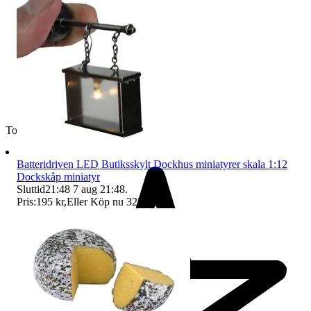
Toppsäljare
Batteridriven LED Butiksskylt Dockhus miniatyrer skala 1:12
Dockskåp miniatyr
Sluttid
21:48
7 aug 21:48
.
Pris:
195 kr
,
Eller Köp nu
322 kr
,
.