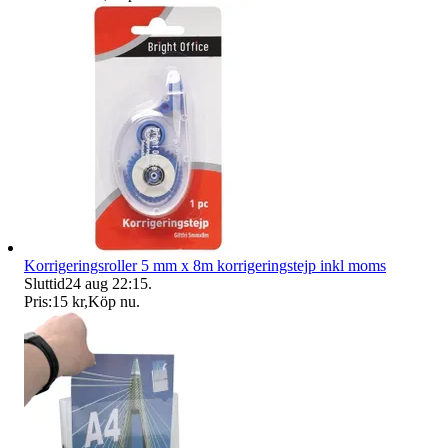
Korrigeringsroller 5 mm x 8m korrigeringstejp inkl moms
Sluttid
24 aug 22:15
.
Pris:
15 kr
,
Köp nu
.