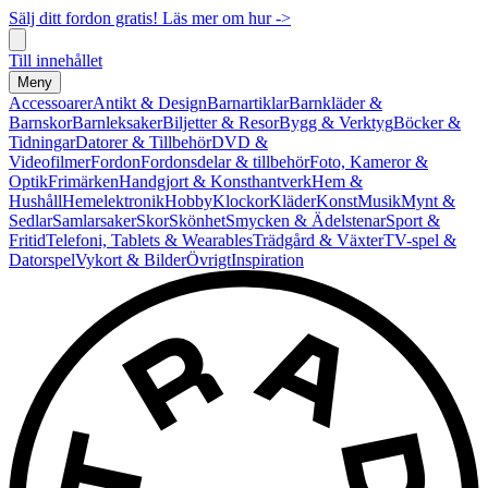
Sälj ditt fordon gratis! Läs mer om hur ->
Till innehållet
Meny
Accessoarer
Antikt & Design
Barnartiklar
Barnkläder &
Barnskor
Barnleksaker
Biljetter & Resor
Bygg & Verktyg
Böcker &
Tidningar
Datorer & Tillbehör
DVD &
Videofilmer
Fordon
Fordonsdelar & tillbehör
Foto, Kameror &
Optik
Frimärken
Handgjort & Konsthantverk
Hem &
Hushåll
Hemelektronik
Hobby
Klockor
Kläder
Konst
Musik
Mynt &
Sedlar
Samlarsaker
Skor
Skönhet
Smycken & Ädelstenar
Sport &
Fritid
Telefoni, Tablets & Wearables
Trädgård & Växter
TV-spel &
Datorspel
Vykort & Bilder
Övrigt
Inspiration