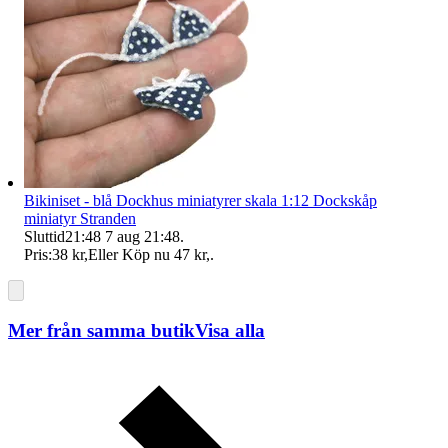
Bikiniset - blå Dockhus miniatyrer skala 1:12 Dockskåp
miniatyr Stranden
Sluttid
21:48
7 aug 21:48
.
Pris:
38 kr
,
Eller Köp nu
47 kr
,
.
Mer från samma butik
Visa alla