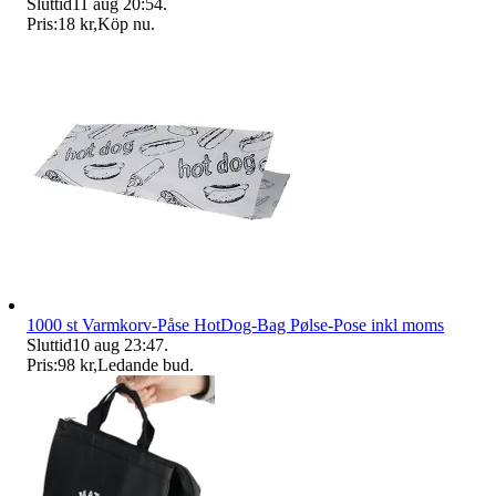
Sluttid
11 aug 20:54
.
Pris:
18 kr
,
Köp nu
.
1000 st Varmkorv-Påse HotDog-Bag Pølse-Pose inkl moms
Sluttid
10 aug 23:47
.
Pris:
98 kr
,
Ledande bud
.