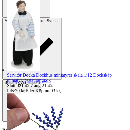
Avhämtning
Helsingborg, Sverige
Servitör Docka Dockhus miniatyrer skala 1:12 Dockskåp
miniatyr Restaurangkök
Betalning
Via Tradera
Sluttid
21:45
7 aug 21:45
.
Pris:
79 kr
,
Eller Köp nu
93 kr
,
.