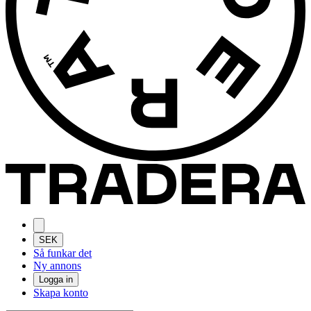
SEK
Så funkar det
Ny annons
Logga in
Skapa konto