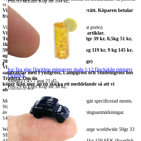
Pris:
95 kr
,
Eller Köp nu
104 kr
,
.
vi annonsen.
Vi har alltid 14 dagars öppet köp / returrätt. Köparen betalar
frakter.
Vikt ca 82 gram + postemballage (rabatterat porto)
Vi samfraktar gärna om du köper flera artiklar.
Total frakt: 50gr 15 kr, 100gr 25 kr, 250gr 39 kr, 0,5kg 51 kr,
1kg
59kr, 2kg 73 kr, 3kg 79 kr, 5kg 95 kr, 7kg 119 kr, 9 kg 145 kr,
upp till
20kg 159 kr (priserna gäller inom Sverige)
Vi
Ice-Tea glas Dockhus miniatyrer skala 1:12 Dockskåp miniatyr
samfraktar med Fyndgross, Lampgross och Studentgross hos
Picknick
Tradera. Om du
Sluttid
21:45
7 aug 21:45
.
köper från mer än en skicka ett meddelande så att vi
Pris:
29 kr
,
Eller Köp nu
38 kr
,
.
observerar det.
Moms ingår i våra priser. Har ni företag begär specificerad moms.
Ni kan
även fråga om faktura om ni inte har betalningsanmärkningar.
14 dagars full returrätt vid oanvänd vara.
We also ship abroad worldwide. Freightcharge worldwide 50gr 33
SEK, 100 gr
43 SEK, 250gr 85 SEK, 0,5kg 109 SEK, 1kg 159 SEK (Swedish