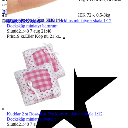
crown
worldwide price freight)
BoutiqueNo9
To Denmark 0,5-3kg measure 35x24x13 SEK 72:-, 0,5-3kg
measure 40x40x140cm SEK 144:-
CITROEN Leksaksbil Blå Dockhus miniatyrer skala 1:12
Helsingborg
,
Sverige
Dockskåp miniatyr barnrum
Sluttid
21:48
7 aug 21:48
.
Pris:
19 kr
,
Eller Köp nu
21 kr
,
.
Kuddar 2 st Rosa-Rut Dockhus miniatyrer skala 1:12
Dockskåp miniatyr Syatelje
Sluttid
21:48
7 aug 21:48
.