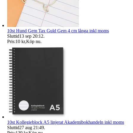
10st Hund Gem Tax Guld Gem 4 cm långa inkl moms
Sluttid
13 sep 20:12
.
Pris:
10 kr
,
Köp nu
.
10st Kollegieblock A5 linjerat Akademibokhandeln inkl moms
Sluttid
27 aug 21:49
.
Pris:
139 kr
,
Köp nu
.