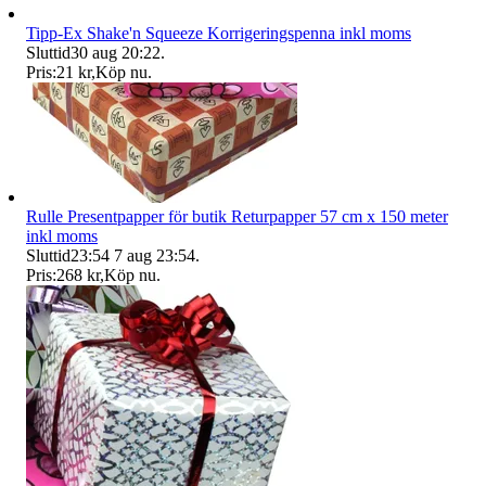
Tipp-Ex Shake'n Squeeze Korrigeringspenna inkl moms
Sluttid
30 aug 20:22
.
Pris:
21 kr
,
Köp nu
.
Rulle Presentpapper för butik Returpapper 57 cm x 150 meter
inkl moms
Sluttid
23:54
7 aug 23:54
.
Pris:
268 kr
,
Köp nu
.