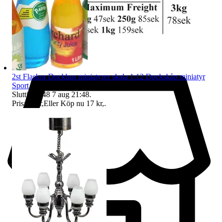
2st Flaskor Dockhus miniatyrer skala 1:12 Dockskåp miniatyr
Sport
Sluttid
21:48
7 aug 21:48
.
Pris:
12 kr
,
Eller Köp nu
17 kr
,
.