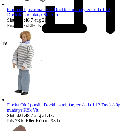
6-armad Ljuskrona LED Dockhus miniatyrer skala 1:12
Dockskåp miniatyr Matrum
Sluttid
21:48
7 aug 21:48
.
Pris:
349 kr
,
Eller Köp nu
399 kr
,
.
Företag
Docka Olof porslin Dockhus miniatyrer skala 1:12 Dockskåp
miniatyr Kök Vit
Sluttid
21:48
7 aug 21:48
.
Pris:
78 kr
,
Eller Köp nu
98 kr
,
.