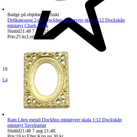
Badge på objektet:
Fri frakt
Delikatessost 2-del Dockhus miniatyrer skala 1:12 Dockskåp
miniatyr Chark Butik
Sluttid
21:48
7 aug 21:48
.
Pris:
25 kr
,
Ledande bud
.
19 237 omdömen
Läs omdömen
Följ
Ram Liten metall Dockhus miniatyrer skala 1:12 Dockskåp
miniatyr Tavelramar
Sluttid
21:48
7 aug 21:48
.
Pris:
19 kr
,
Eller Köp nu
30 kr
,
.