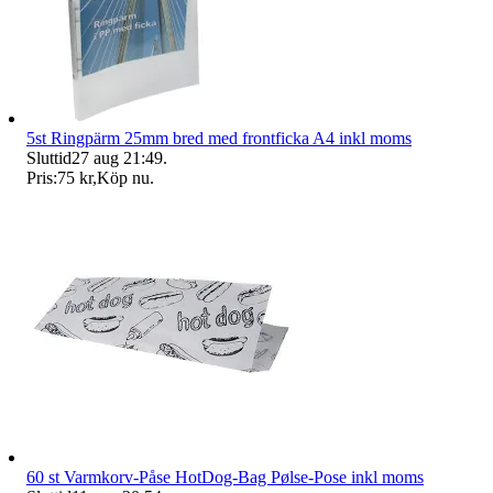
5st Ringpärm 25mm bred med frontficka A4 inkl moms
Sluttid
27 aug 21:49
.
Pris:
75 kr
,
Köp nu
.
60 st Varmkorv-Påse HotDog-Bag Pølse-Pose inkl moms