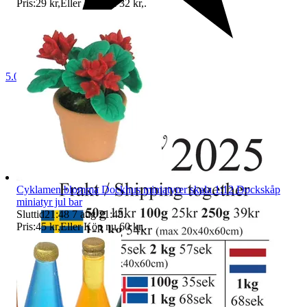
Pris:
29 kr
,
Eller Köp nu
32 kr
,
.
5.0
Cyklamen blomma Dockhus miniatyrer skala 1:12 Dockskåp
miniatyr jul bar
Sluttid
21:48
7 aug 21:48
.
Pris:
45 kr
,
Eller Köp nu
60 kr
,
.