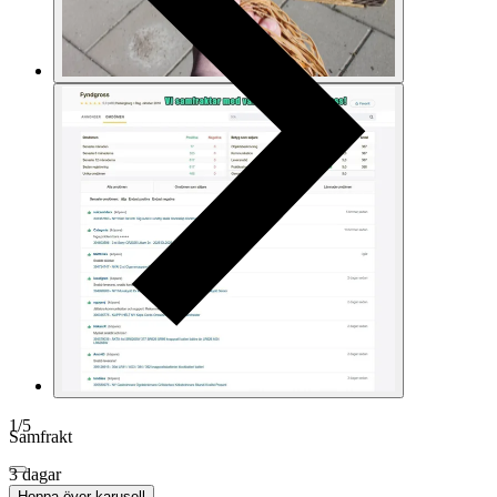
1
/
5
Samfrakt
3 dagar
Hoppa över karusell