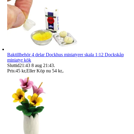
Baktillbehör 4 delar Dockhus miniatyrer skala 1:12 Dockskåp
miniatyr kök
Sluttid
21:43
8 aug 21:43
.
Pris:
45 kr
,
Eller Köp nu
54 kr
,
.