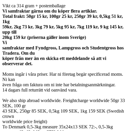
Vikt ca 314 gram + postemballage
Vi samfraktar gärna om du köper flera artiklar.
Total frakt: 50gr 15 kr, 100gr 25 kr, 250gr 39 kr, 0,5kg 51 kr,
1kg
59kr, 2kg 73 kr, 3kg 79 kr, 5kg 95 kr, 7kg 119 kr, 9 kg 145 kr,
upp till
20kg 159 kr (priserna gäller inom Sverige)
Vi
samfraktar med Fyndgross, Lampgross och Studentgross hos
Tradera. Om du
köper från mer än en skicka ett meddelande så att vi
observerar det.
Moms ingår i våra priser. Har ni företag begär specificerad moms.
Ni kan
även fråga om faktura om ni inte har betalningsanmärkningar.
14 dagars full returrätt vid oanvänd vara.
We also ship abroad worldwide. Freightcharge worldwide 50gr 33
SEK, 100 gr
43 SEK, 250gr 85 SEK, 0,5kg 109 SEK, 1kg 159 SEK (Swedish
crown
worldwide price freight)
To Denmark 0,5-3kg measure 35x24x13 SEK 72:-, 0,5-3kg