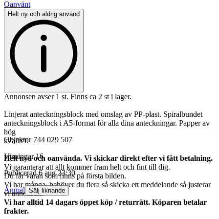
Oanvänt
Helt ny och aldrig använd
Annonsen avser 1 st. Finns ca 2 st i lager.
Linjerat anteckningsblock med omslag av PP-plast. Spiralbundet
anteckningsblock i A5-format för alla dina anteckningar. Papper av
hög
Objektnr
744 029 507
kvalitet.
Visningar
16
Helt nya och oanvända. Vi skickar direkt efter vi fått betalning.
Vi garanterar att allt kommer fram helt och fint till dig.
Publicerad
6 aug 23:30
Du får varan som finns på första bilden.
Vi har många, behöver du flera så skicka ett meddelande så justerar
Anmäl
Sälj liknande
vi annonsen.
Vi har alltid 14 dagars öppet köp / returrätt. Köparen betalar
frakter.