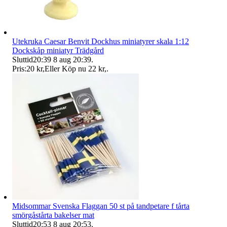
Utekruka Caesar Benvit Dockhus miniatyrer skala 1:12
Dockskåp miniatyr Trädgård
Sluttid
20:39
8 aug 20:39
.
Pris:
20 kr
,
Eller Köp nu
22 kr
,
.
Midsommar Svenska Flaggan 50 st på tandpetare f tårta
smörgåstårta bakelser mat
Sluttid
20:53
8 aug 20:53
.