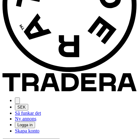
SEK
Så funkar det
Ny annons
Logga in
Skapa konto