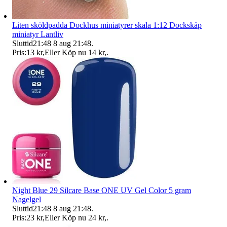
Liten sköldpadda Dockhus miniatyrer skala 1:12 Dockskåp
miniatyr Lantliv
Sluttid
21:48
8 aug 21:48
.
Pris:
13 kr
,
Eller Köp nu
14 kr
,
.
Night Blue 29 Silcare Base ONE UV Gel Color 5 gram
Nagelgel
Sluttid
21:48
8 aug 21:48
.
Pris:
23 kr
,
Eller Köp nu
24 kr
,
.