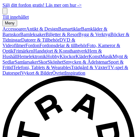
Sälj ditt fordon gratis! Läs mer om hur ->
Till innehållet
Meny
Accessoarer
Antikt & Design
Barnartiklar
Barnkläder &
Barnskor
Barnleksaker
Biljetter & Resor
Bygg & Verktyg
Böcker &
Tidningar
Datorer & Tillbehör
DVD &
Videofilmer
Fordon
Fordonsdelar & tillbehör
Foto, Kameror &
Optik
Frimärken
Handgjort & Konsthantverk
Hem &
Hushåll
Hemelektronik
Hobby
Klockor
Kläder
Konst
Musik
Mynt &
Sedlar
Samlarsaker
Skor
Skönhet
Smycken & Ädelstenar
Sport &
Fritid
Telefoni, Tablets & Wearables
Trädgård & Växter
TV-spel &
Datorspel
Vykort & Bilder
Övrigt
Inspiration