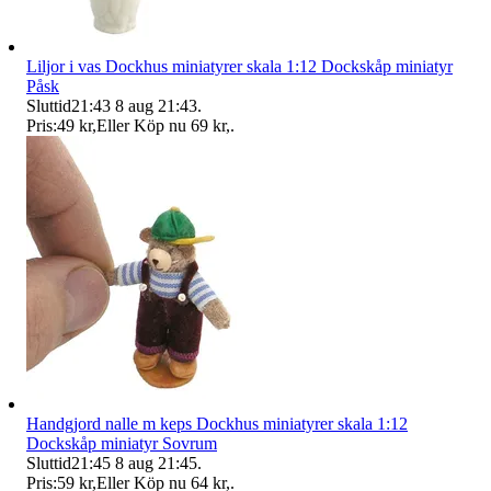
Liljor i vas Dockhus miniatyrer skala 1:12 Dockskåp miniatyr
Påsk
Sluttid
21:43
8 aug 21:43
.
Pris:
49 kr
,
Eller Köp nu
69 kr
,
.
Handgjord nalle m keps Dockhus miniatyrer skala 1:12
Dockskåp miniatyr Sovrum
Sluttid
21:45
8 aug 21:45
.
Pris:
59 kr
,
Eller Köp nu
64 kr
,
.