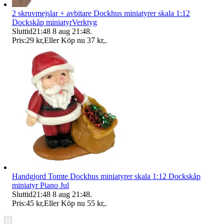
2 skruvmejslar + avbitare Dockhus miniatyrer skala 1:12
Dockskåp miniatyrVerktyg
Sluttid
21:48
8 aug 21:48
.
Pris:
29 kr
,
Eller Köp nu
37 kr
,
.
Handgjord Tomte Dockhus miniatyrer skala 1:12 Dockskåp
miniatyr Piano Jul
Sluttid
21:48
8 aug 21:48
.
Pris:
45 kr
,
Eller Köp nu
55 kr
,
.