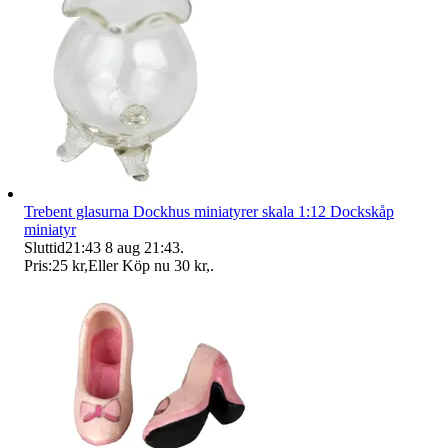
Trebent glasurna Dockhus miniatyrer skala 1:12 Dockskåp
miniatyr
Sluttid
21:43
8 aug 21:43
.
Pris:
25 kr
,
Eller Köp nu
30 kr
,
.