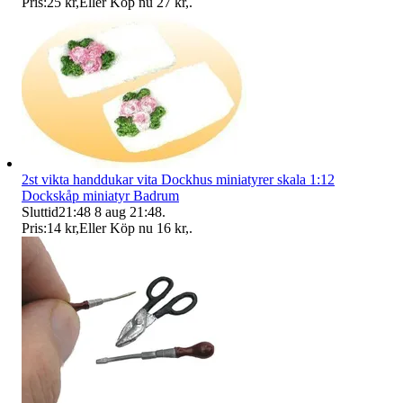
Pris:
25 kr
,
Eller Köp nu
27 kr
,
.
2st vikta handdukar vita Dockhus miniatyrer skala 1:12
Dockskåp miniatyr Badrum
Sluttid
21:48
8 aug 21:48
.
Pris:
14 kr
,
Eller Köp nu
16 kr
,
.