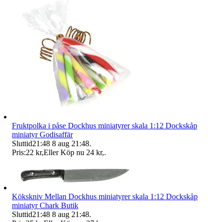
Fruktpolka i påse Dockhus miniatyrer skala 1:12 Dockskåp
miniatyr Godisaffär
Sluttid
21:48
8 aug 21:48
.
Pris:
22 kr
,
Eller Köp nu
24 kr
,
.
Kökskniv Mellan Dockhus miniatyrer skala 1:12 Dockskåp
miniatyr Chark Butik
Sluttid
21:48
8 aug 21:48
.