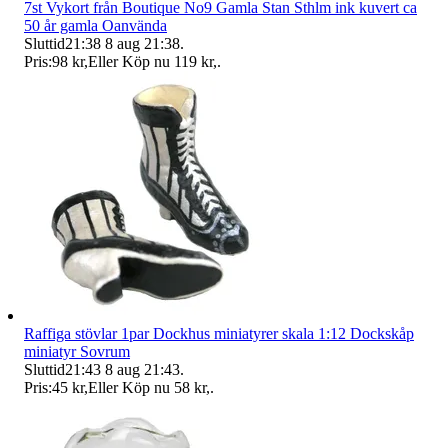
7st Vykort från Boutique No9 Gamla Stan Sthlm ink kuvert ca
50 år gamla Oanvända
Sluttid
21:38
8 aug 21:38
.
Pris:
98 kr
,
Eller Köp nu
119 kr
,
.
Raffiga stövlar 1par Dockhus miniatyrer skala 1:12 Dockskåp
miniatyr Sovrum
Sluttid
21:43
8 aug 21:43
.
Pris:
45 kr
,
Eller Köp nu
58 kr
,
.