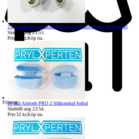
2X Laddkabel för äldre iPhones och iPads 30-pin USB-kabel
Sluttid
8 aug 23:53
.
Pris:
77 kr
,
Köp nu
.
Företag
2x Blå Airpods PRO 2 Silikonskal fodral
Sluttid
8 aug 23:54
.
Pris:
32 kr
,
Köp nu
.