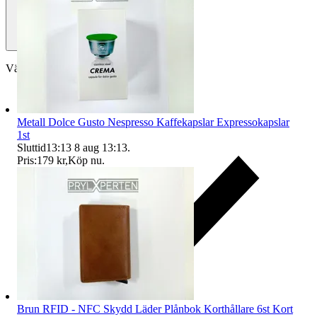
Välj till köparskydd
Metall Dolce Gusto Nespresso Kaffekapslar Expressokapslar
1st
Sluttid
13:13
8 aug 13:13
.
Pris:
179 kr
,
Köp nu
.
Brun RFID - NFC Skydd Läder Plånbok Korthållare 6st Kort