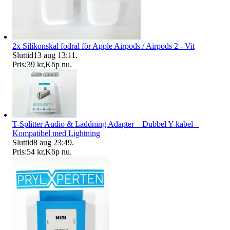
2x Silikonskal fodral för Apple Airpods / Airpods 2 - Vit
Sluttid
13 aug 13:11
.
Pris:
39 kr
,
Köp nu
.
T-Splitter Audio & Laddning Adapter – Dubbel Y-kabel –
Kompatibel med Lightning
Sluttid
8 aug 23:49
.
Pris:
54 kr
,
Köp nu
.