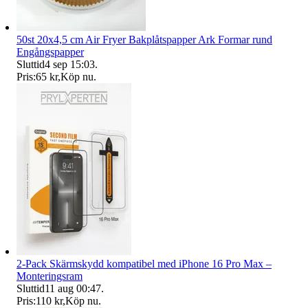
50st 20x4,5 cm Air Fryer Bakplåtspapper Ark Formar rund
Engångspapper
Sluttid
4 sep 15:03
.
Pris:
65 kr
,
Köp nu
.
2-Pack Skärmskydd kompatibel med iPhone 16 Pro Max –
Monteringsram
Sluttid
11 aug 00:47
.
Pris:
110 kr
,
Köp nu
.