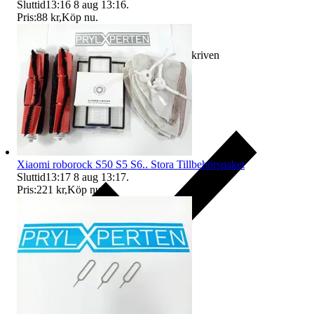
Sluttid
13:16
8 aug 13:16
.
Pris:
88 kr
,
Köp nu
.
Ersättning om varan inte är som beskriven
Xiaomi roborock S50 S5 S6.. Stora Tillbehörspaket
Sluttid
13:17
8 aug 13:17
.
Pris:
221 kr
,
Köp nu
.