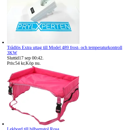
Trådlös Extra uttag till Model 489 frost- och temperaturkontroll
3KW
Sluttid
17 sep 00:42
.
Pris:
54 kr
,
Köp nu
.
Lekbord till bilbarnstol Rosa