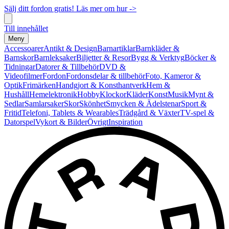
Sälj ditt fordon gratis! Läs mer om hur ->
Till innehållet
Meny
Accessoarer
Antikt & Design
Barnartiklar
Barnkläder &
Barnskor
Barnleksaker
Biljetter & Resor
Bygg & Verktyg
Böcker &
Tidningar
Datorer & Tillbehör
DVD &
Videofilmer
Fordon
Fordonsdelar & tillbehör
Foto, Kameror &
Optik
Frimärken
Handgjort & Konsthantverk
Hem &
Hushåll
Hemelektronik
Hobby
Klockor
Kläder
Konst
Musik
Mynt &
Sedlar
Samlarsaker
Skor
Skönhet
Smycken & Ädelstenar
Sport &
Fritid
Telefoni, Tablets & Wearables
Trädgård & Växter
TV-spel &
Datorspel
Vykort & Bilder
Övrigt
Inspiration