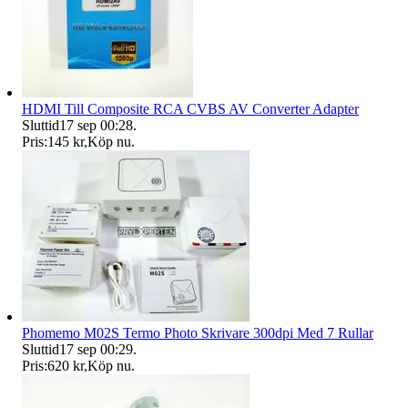
HDMI Till Composite RCA CVBS AV Converter Adapter
Sluttid
17 sep 00:28
.
Pris:
145 kr
,
Köp nu
.
Phomemo M02S Termo Photo Skrivare 300dpi Med 7 Rullar
Sluttid
17 sep 00:29
.
Pris:
620 kr
,
Köp nu
.