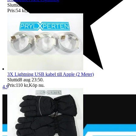
Sluttid
8 aug 23:49
.
Pris:
54 kr
,
Köp nu
.
3X Lightning USB kabel till Apple (2 Meter)
Sluttid
8 aug 23:50
.
Pris:
110 kr
,
Köp nu
.
4.9