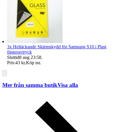
3x Heltäckande Skärmskydd för Samsung S10 i Plast
fingeravtryck
Sluttid
8 aug 23:58
.
Pris:
43 kr
,
Köp nu
.
Mer från samma butik
Visa alla