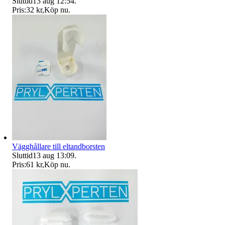
Sluttid
13 aug 12:54
.
Pris:
32 kr
,
Köp nu
.
Vägghållare till eltandborsten
Sluttid
13 aug 13:09
.
Pris:
61 kr
,
Köp nu
.