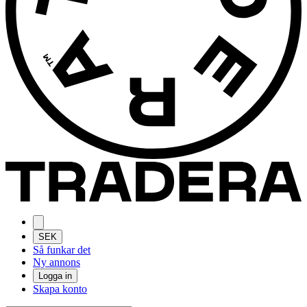
SEK
Så funkar det
Ny annons
Logga in
Skapa konto