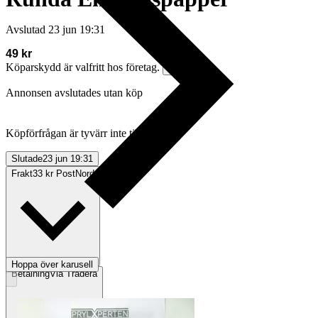
Avslutad
23 jun 19:31
49 kr
Köparskydd är valfritt hos företag.
Läs mer
Annonsen avslutades utan köp
Köpförfrågan är tyvärr inte tillgänglig.
Slutade
23 jun 19:31
Frakt
33 kr PostNord
Hoppa över karusell
Betalning
Via Tradera