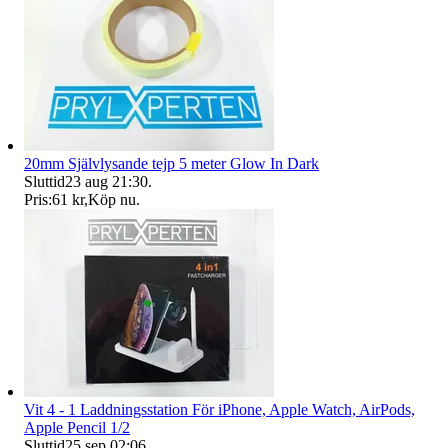
20mm Självlysande tejp 5 meter Glow In Dark
Sluttid
23 aug 21:30
.
Pris:
61 kr
,
Köp nu
.
Vit 4 - 1 Laddningsstation För iPhone, Apple Watch, AirPods,
Apple Pencil 1/2
Sluttid
25 sep 02:06
.