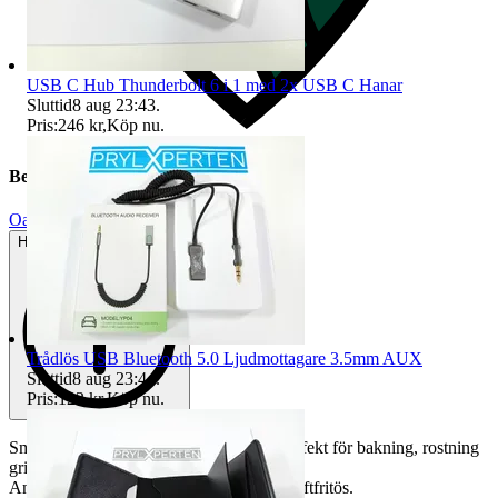
USB C Hub Thunderbolt 6 i 1 med 2x USB C Hanar
Sluttid
8 aug 23:43
.
Pris:
246 kr
,
Köp nu
.
Beskrivning
Oanvänt
Helt ny och aldrig använd
Trådlös USB Bluetooth 5.0 Ljudmottagare 3.5mm AUX
Sluttid
8 aug 23:44
.
Pris:
123 kr
,
Köp nu
.
Smart och smidigt, mångsidigt papper Perfekt för bakning, rostning
grillning och servering.
Används i ugn, microvågsugn och varmluftfritös.