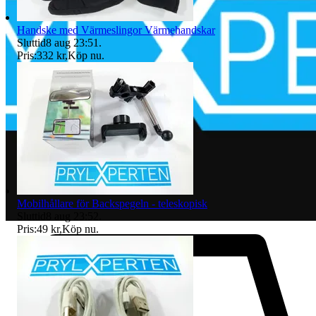
Handske med Värmeslingor Värmehandskar
Sluttid
8 aug 23:51
.
Pris:
332 kr
,
Köp nu
.
Mobilhållare för Backspegeln - teleskopisk
Sluttid
8 aug 23:52
.
Pris:
49 kr
,
Köp nu
.