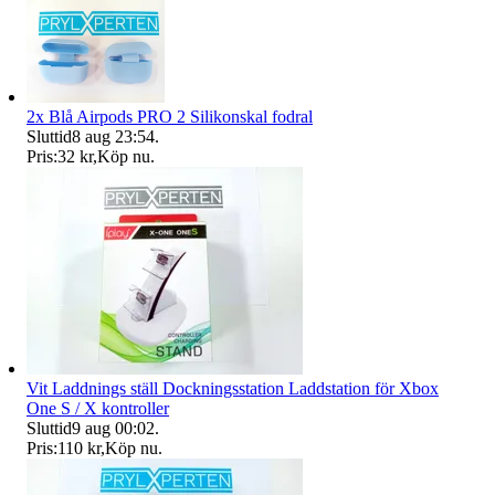
2x Blå Airpods PRO 2 Silikonskal fodral
Sluttid
8 aug 23:54
.
Pris:
32 kr
,
Köp nu
.
Vit Laddnings ställ Dockningsstation Laddstation för Xbox
One S / X kontroller
Sluttid
9 aug 00:02
.
Pris:
110 kr
,
Köp nu
.