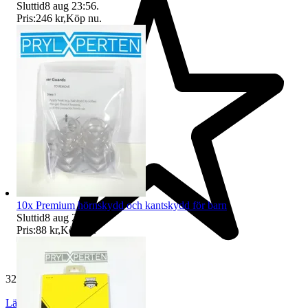
Sluttid
8 aug 23:56
.
Pris:
246 kr
,
Köp nu
.
10x Premium hörnskydd och kantskydd för barn
Sluttid
8 aug 23:57
.
Pris:
88 kr
,
Köp nu
.
32 505 omdömen
Läs omdömen
Följ