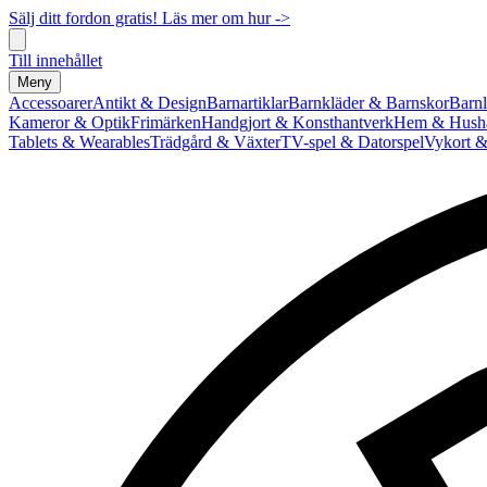
Sälj ditt fordon gratis! Läs mer om hur ->
Till innehållet
Meny
Accessoarer
Antikt & Design
Barnartiklar
Barnkläder & Barnskor
Barnl
Kameror & Optik
Frimärken
Handgjort & Konsthantverk
Hem & Hushå
Tablets & Wearables
Trädgård & Växter
TV-spel & Datorspel
Vykort &