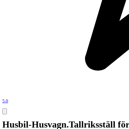
5.0
Husbil-Husvagn.Tallriksställ för