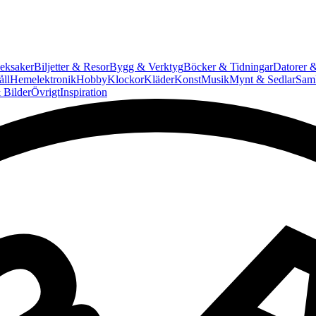
eksaker
Biljetter & Resor
Bygg & Verktyg
Böcker & Tidningar
Datorer &
ll
Hemelektronik
Hobby
Klockor
Kläder
Konst
Musik
Mynt & Sedlar
Saml
 Bilder
Övrigt
Inspiration