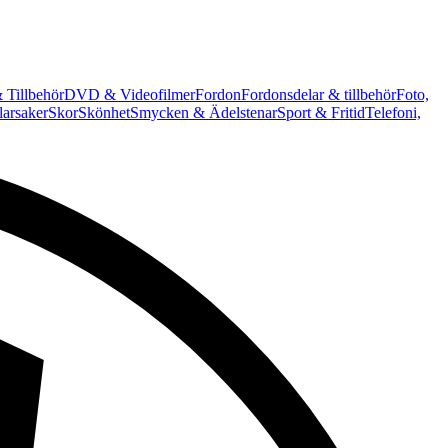
 Tillbehör
DVD & Videofilmer
Fordon
Fordonsdelar & tillbehör
Foto,
arsaker
Skor
Skönhet
Smycken & Ädelstenar
Sport & Fritid
Telefoni,