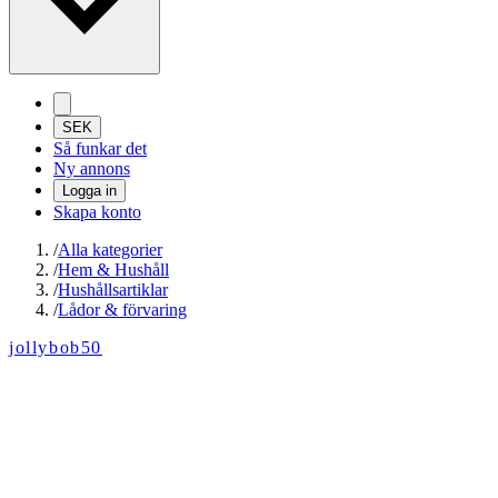
SEK
Så funkar det
Ny annons
Logga in
Skapa konto
/
Alla kategorier
/
Hem & Hushåll
/
Hushållsartiklar
/
Lådor & förvaring
jollybob50