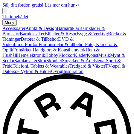
Sälj ditt fordon gratis! Läs mer om hur ->
Till innehållet
Meny
Accessoarer
Antikt & Design
Barnartiklar
Barnkläder &
Barnskor
Barnleksaker
Biljetter & Resor
Bygg & Verktyg
Böcker &
Tidningar
Datorer & Tillbehör
DVD &
Videofilmer
Fordon
Fordonsdelar & tillbehör
Foto, Kameror &
Optik
Frimärken
Handgjort & Konsthantverk
Hem &
Hushåll
Hemelektronik
Hobby
Klockor
Kläder
Konst
Musik
Mynt &
Sedlar
Samlarsaker
Skor
Skönhet
Smycken & Ädelstenar
Sport &
Fritid
Telefoni, Tablets & Wearables
Trädgård & Växter
TV-spel &
Datorspel
Vykort & Bilder
Övrigt
Inspiration