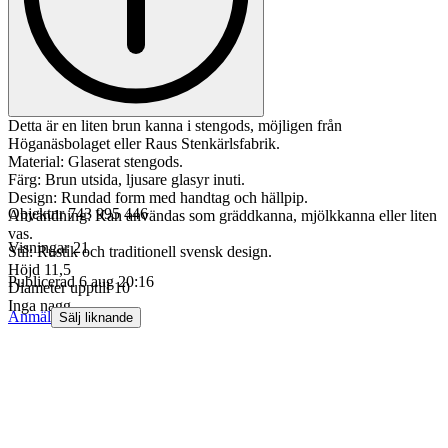
Detta är en liten brun kanna i stengods, möjligen från
Höganäsbolaget eller Raus Stenkärlsfabrik.
Material: Glaserat stengods.
Färg: Brun utsida, ljusare glasyr inuti.
Design: Rundad form med handtag och hällpip.
Objektnr
743 995 446
Användning: Kan användas som gräddkanna, mjölkkanna eller liten
vas.
Visningar
21
Stil: Rustik och traditionell svensk design.
Höjd 11,5
Publicerad
6 aug 20:16
Diameter upptill 10
Inga nagg
Anmäl
Sälj liknande