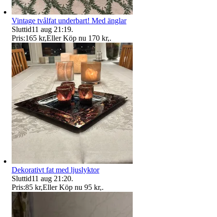
Vintage tvålfat underbart! Med änglar
Sluttid
11 aug 21:19
.
Pris:
165 kr
,
Eller Köp nu
170 kr
,
.
Dekorativt fat med ljuslyktor
Sluttid
11 aug 21:20
.
Pris:
85 kr
,
Eller Köp nu
95 kr
,
.