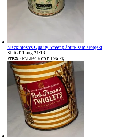
Mackintosh's Quality Street plåburk samlarobjekt
Sluttid
11 aug 21:18
.
Pris:
95 kr
,
Eller Köp nu
96 kr
,
.