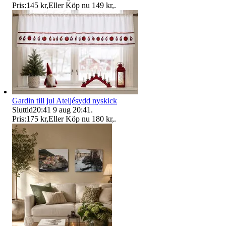
Pris:
145 kr
,
Eller Köp nu
149 kr
,
.
Gardin till jul Ateljésydd nyskick
Sluttid
20:41
9 aug 20:41
.
Pris:
175 kr
,
Eller Köp nu
180 kr
,
.