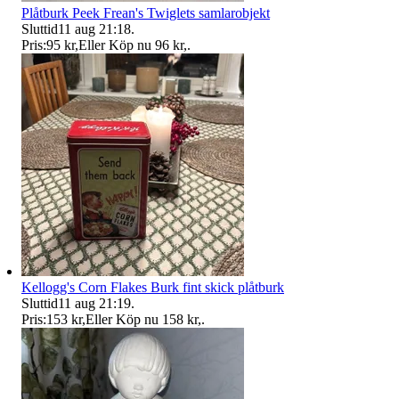
Plåtburk Peek Frean's Twiglets samlarobjekt
Sluttid
11 aug 21:18
.
Pris:
95 kr
,
Eller Köp nu
96 kr
,
.
Kellogg's Corn Flakes Burk fint skick plåtburk
Sluttid
11 aug 21:19
.
Pris:
153 kr
,
Eller Köp nu
158 kr
,
.