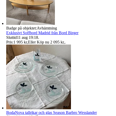
Badge på objektet:
Avhämtning
Exklusivt Soffbord Madrid från Bord Birger
Sluttid
11 aug 19:18
.
Pris:
1 995 kr
,
Eller Köp nu
2 095 kr
,
.
BodaNova tallrikar och glas Season Barbro Wesslander