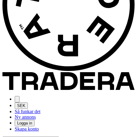
SEK
Så funkar det
Ny annons
Logga in
Skapa konto