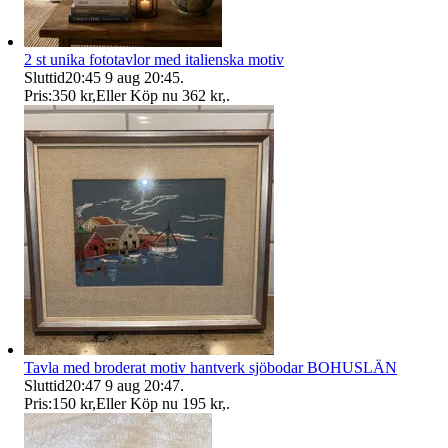
2 st unika fototavlor med italienska motiv
Sluttid
20:45
9 aug 20:45
.
Pris:
350 kr
,
Eller Köp nu
362 kr
,
.
Tavla med broderat motiv hantverk sjöbodar BOHUSLÄN
Sluttid
20:47
9 aug 20:47
.
Pris:
150 kr
,
Eller Köp nu
195 kr
,
.