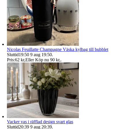
Nicolas Feuillatte Champagne Väska kylbag till bubblet
Sluttid
19:50
9 aug 19:50
.
Pris:
62 kr
,
Eller Köp nu
90 kr
,
.
Vacker vas i räfflad design svart glas
Sluttid
20:39
9 aug 20:39
.