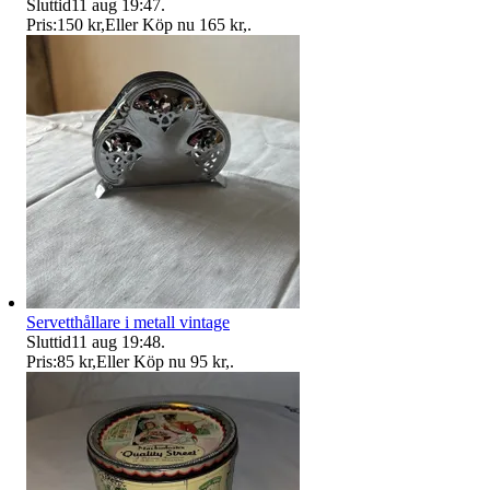
Sluttid
11 aug 19:47
.
Pris:
150 kr
,
Eller Köp nu
165 kr
,
.
Servetthållare i metall vintage
Sluttid
11 aug 19:48
.
Pris:
85 kr
,
Eller Köp nu
95 kr
,
.