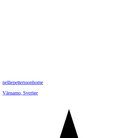
nelliepetterssonhome
Värnamo
,
Sverige