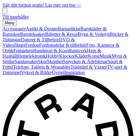
Sälj ditt fordon gratis! Läs mer om hur ->
Till innehållet
Meny
Accessoarer
Antikt & Design
Barnartiklar
Barnkläder &
Barnskor
Barnleksaker
Biljetter & Resor
Bygg & Verktyg
Böcker &
Tidningar
Datorer & Tillbehör
DVD &
Videofilmer
Fordon
Fordonsdelar & tillbehör
Foto, Kameror &
Optik
Frimärken
Handgjort & Konsthantverk
Hem &
Hushåll
Hemelektronik
Hobby
Klockor
Kläder
Konst
Musik
Mynt &
Sedlar
Samlarsaker
Skor
Skönhet
Smycken & Ädelstenar
Sport &
Fritid
Telefoni, Tablets & Wearables
Trädgård & Växter
TV-spel &
Datorspel
Vykort & Bilder
Övrigt
Inspiration