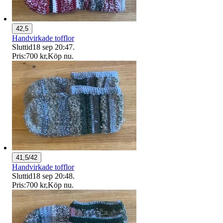
42,5
Handvirkade tofflor
Sluttid
18 sep 20:47
.
Pris:
700 kr
,
Köp nu
.
41,5/42
Handvirkade tofflor
Sluttid
18 sep 20:48
.
Pris:
700 kr
,
Köp nu
.