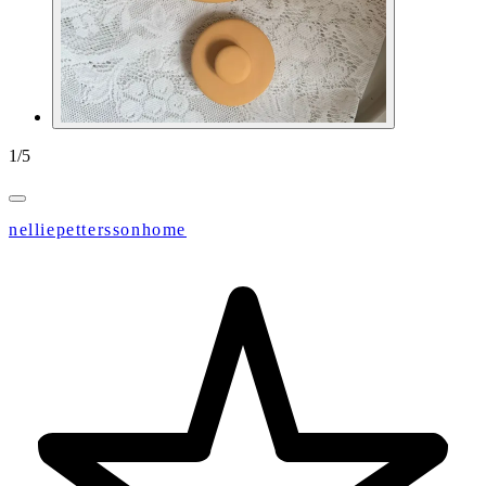
1
/
5
nelliepetterssonhome