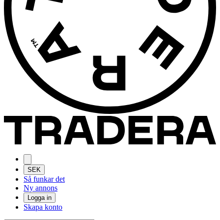
SEK
Så funkar det
Ny annons
Logga in
Skapa konto