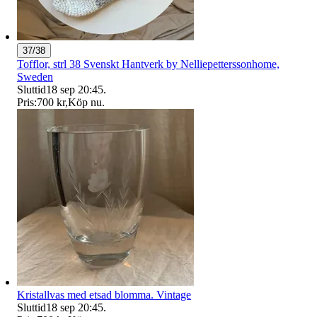
37/38
Tofflor, strl 38 Svenskt Hantverk by Nelliepetterssonhome,
Sweden
Sluttid
18 sep 20:45
.
Pris:
700 kr
,
Köp nu
.
Kristallvas med etsad blomma. Vintage
Sluttid
18 sep 20:45
.