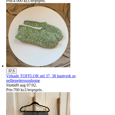
Pris:
4 000 kr
,
Utropspris
.
37,5
Virkade TOFFLOR strl 37, 38 hantverk av
nelliepetterssonhome
Sluttid
9 aug 07:02
.
Pris:
700 kr
,
Utropspris
.