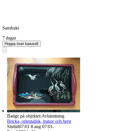
Samfrakt
7 dagar
Hoppa över karusell
Badge på objektet:
Avhämtning
Bricka, orientalisk, tranor och berg
Sluttid
07:01
8 aug 07:01
.