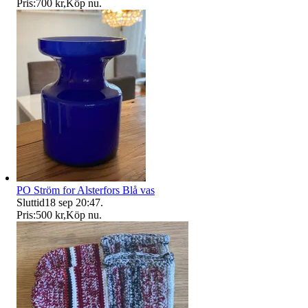
Pris:
700 kr
,
Köp nu
.
PO Ström for Alsterfors Blå vas
Sluttid
18 sep 20:47
.
Pris:
500 kr
,
Köp nu
.