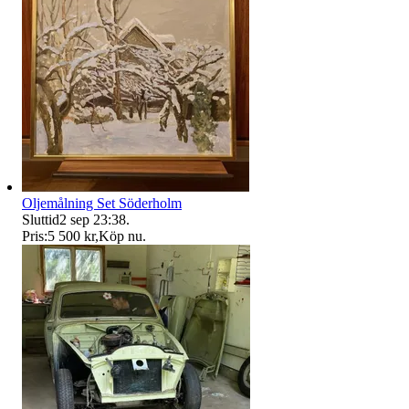
Oljemålning Set Söderholm
Sluttid
2 sep 23:38
.
Pris:
5 500 kr
,
Köp nu
.