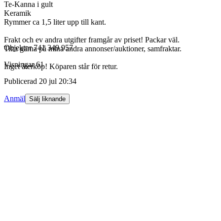
Te-Kanna i gult
Keramik
Rymmer ca 1,5 liter upp till kant.
Frakt och ev andra utgifter framgår av priset! Packar väl.
Objektnr
741 349 957
Titta gärna på mina andra annonser/auktioner, samfraktar.
Visningar
61
Inget återköp! Köparen står för retur.
Publicerad
20 jul 20:34
Anmäl
Sälj liknande