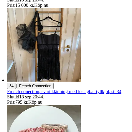
Pris:
15 000 kr
,
Köp nu
.
|
34
French Connection
French conection, svart klänning med löstagbar tyllkjol, stl 34
Sluttid
18 sep 20:44
.
Pris:
795 kr
,
Köp nu
.