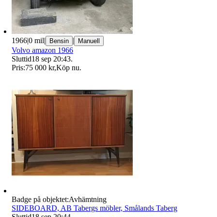
1966
|
0 mil
|
|
Bensin
Manuell
Volvo amazon 1966
Sluttid
18 sep 20:43
.
Pris:
75 000 kr
,
Köp nu
.
Badge på objektet:
Avhämtning
SIDEBOARD, AB Tabergs möbler, Smålands Taberg
Sluttid
18 sep 20:44
.