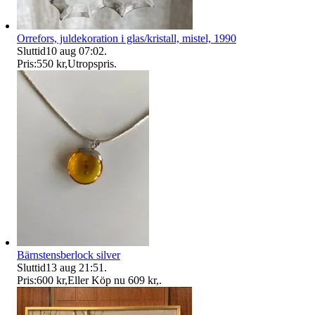
Orrefors, juldekoration i glas/kristall, mistel, 1990
Sluttid
10 aug 07:02
.
Pris:
550 kr
,
Utropspris
.
Bärnstensberlock silver
Sluttid
13 aug 21:51
.
Pris:
600 kr
,
Eller Köp nu
609 kr
,
.