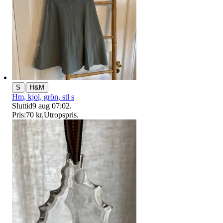
|
S
H&M
Hm, kjol, grön, stl s
Sluttid
9 aug 07:02
.
Pris:
70 kr
,
Utropspris
.