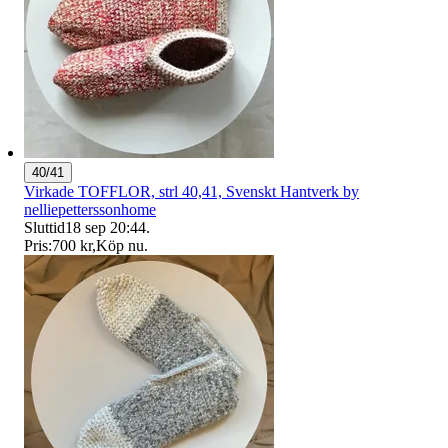
40/41
Virkade TOFFLOR, strl 40,41, Svenskt Hantverk by
nelliepetterssonhome
Sluttid
18 sep 20:44
.
Pris:
700 kr
,
Köp nu
.