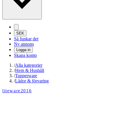
SEK
Så funkar det
Ny annons
Logga in
Skapa konto
/
Alla kategorier
/
Hem & Hushåll
/
Tupperware
/
Lådor & förvaring
liteware2016