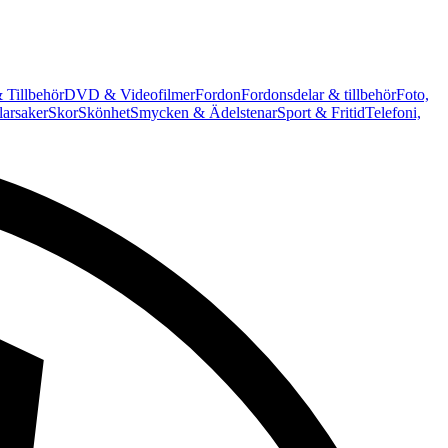
 Tillbehör
DVD & Videofilmer
Fordon
Fordonsdelar & tillbehör
Foto,
arsaker
Skor
Skönhet
Smycken & Ädelstenar
Sport & Fritid
Telefoni,