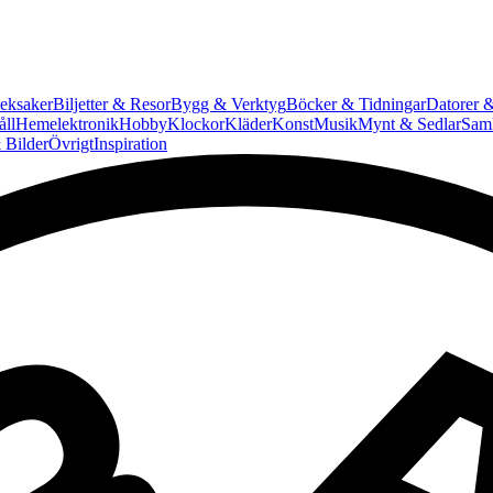
eksaker
Biljetter & Resor
Bygg & Verktyg
Böcker & Tidningar
Datorer &
ll
Hemelektronik
Hobby
Klockor
Kläder
Konst
Musik
Mynt & Sedlar
Saml
 Bilder
Övrigt
Inspiration