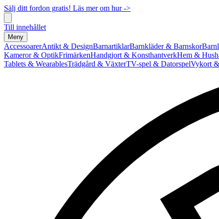
Sälj ditt fordon gratis! Läs mer om hur ->
Till innehållet
Meny
Accessoarer
Antikt & Design
Barnartiklar
Barnkläder & Barnskor
Barnl
Kameror & Optik
Frimärken
Handgjort & Konsthantverk
Hem & Hushå
Tablets & Wearables
Trädgård & Växter
TV-spel & Datorspel
Vykort &