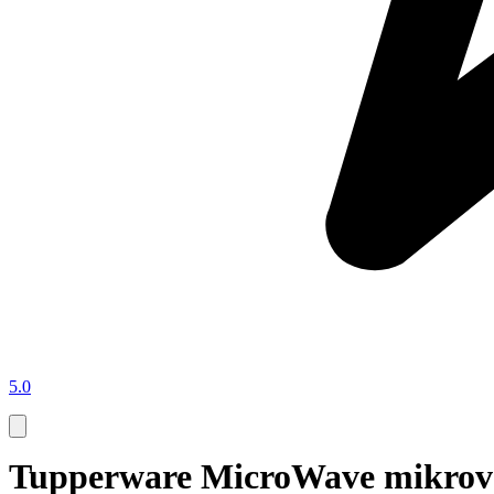
5.0
Tupperware MicroWave mikrov