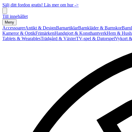
Sälj ditt fordon gratis! Läs mer om hur ->
Till innehållet
Meny
Accessoarer
Antikt & Design
Barnartiklar
Barnkläder & Barnskor
Barnl
Kameror & Optik
Frimärken
Handgjort & Konsthantverk
Hem & Hushå
Tablets & Wearables
Trädgård & Växter
TV-spel & Datorspel
Vykort &