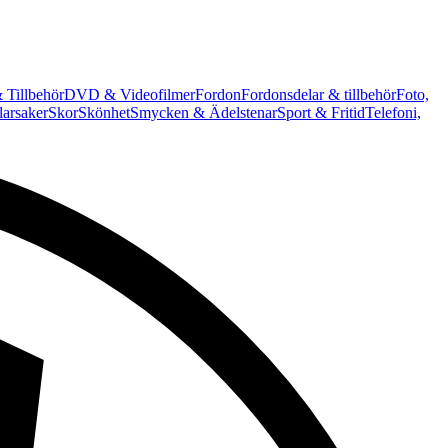
 Tillbehör
DVD & Videofilmer
Fordon
Fordonsdelar & tillbehör
Foto,
arsaker
Skor
Skönhet
Smycken & Ädelstenar
Sport & Fritid
Telefoni,