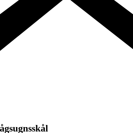
ågsugnsskål