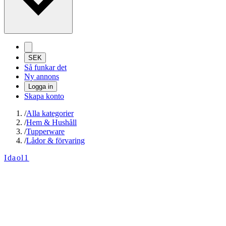
SEK
Så funkar det
Ny annons
Logga in
Skapa konto
/
Alla kategorier
/
Hem & Hushåll
/
Tupperware
/
Lådor & förvaring
Idaol1