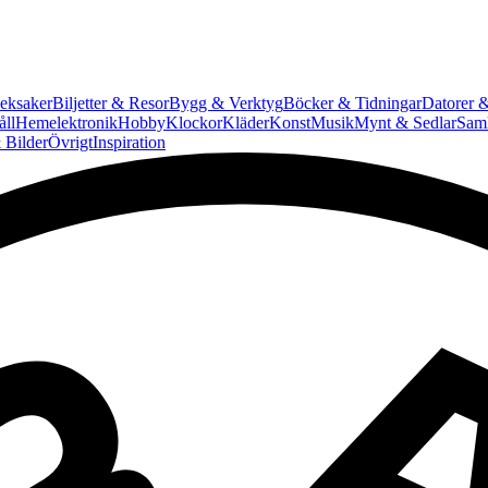
eksaker
Biljetter & Resor
Bygg & Verktyg
Böcker & Tidningar
Datorer &
ll
Hemelektronik
Hobby
Klockor
Kläder
Konst
Musik
Mynt & Sedlar
Saml
 Bilder
Övrigt
Inspiration