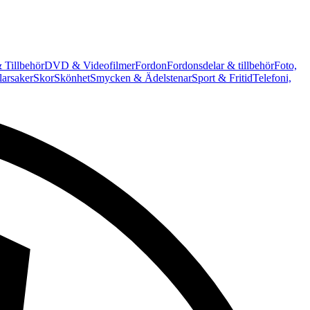
 Tillbehör
DVD & Videofilmer
Fordon
Fordonsdelar & tillbehör
Foto,
arsaker
Skor
Skönhet
Smycken & Ädelstenar
Sport & Fritid
Telefoni,