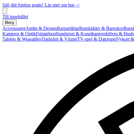
Sälj ditt fordon gratis! Läs mer om hur ->
Till innehållet
Meny
Accessoarer
Antikt & Design
Barnartiklar
Barnkläder & Barnskor
Barnl
Kameror & Optik
Frimärken
Handgjort & Konsthantverk
Hem & Hushå
Tablets & Wearables
Trädgård & Växter
TV-spel & Datorspel
Vykort &