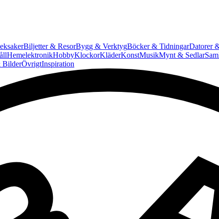
eksaker
Biljetter & Resor
Bygg & Verktyg
Böcker & Tidningar
Datorer &
ll
Hemelektronik
Hobby
Klockor
Kläder
Konst
Musik
Mynt & Sedlar
Saml
 Bilder
Övrigt
Inspiration