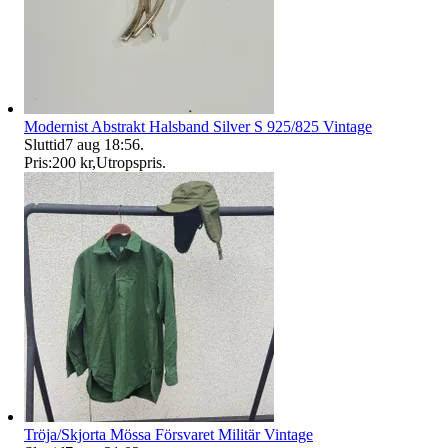
Modernist Abstrakt Halsband Silver S 925/825 Vintage
Sluttid
7 aug 18:56
.
Pris:
200 kr
,
Utropspris
.
Tröja/Skjorta Mössa Försvaret Militär Vintage