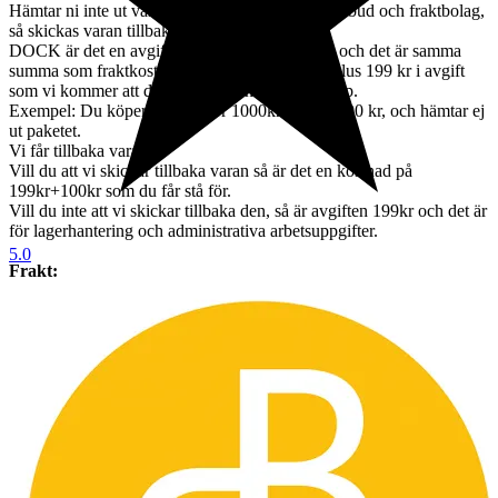
Hämtar ni inte ut varan efter påminnelse från ombud och fraktbolag,
så skickas varan tillbaka till oss,
DOCK är det en avgift du som kund få stå för, och det är samma
summa som fraktkostnaden kostade vid köpet plus 199 kr i avgift
som vi kommer att dra av från eran betalning/köp.
Exempel: Du köper en vara för 1000kr + frakt 100 kr, och hämtar ej
ut paketet.
Vi får tillbaka varan.
Vill du att vi skickar tillbaka varan så är det en kostnad på
199kr+100kr som du får stå för.
Vill du inte att vi skickar tillbaka den, så är avgiften 199kr och det är
för lagerhantering och administrativa arbetsuppgifter.
5.0
Frakt:
I våra fraktpriser ingår emballage och hantering.
Avhämtning:
Vi erbjuder avhämtning i vår butik i Hässleholm, och det behöver
ske efter de tider som vi kan erbjuda, dock senast 7 dagar efter
inkommen betalning.
Sker ingen avhämtning efter 7 dagar så lämnas negativt omdöme
och du blir blockerad från framtida köp hos oss.
Betalning:
Betalning skall ske senast 3 dagar efter avslutad auktion.