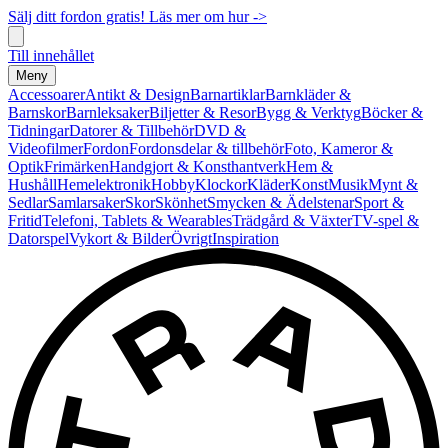
Sälj ditt fordon gratis! Läs mer om hur ->
Till innehållet
Meny
Accessoarer
Antikt & Design
Barnartiklar
Barnkläder &
Barnskor
Barnleksaker
Biljetter & Resor
Bygg & Verktyg
Böcker &
Tidningar
Datorer & Tillbehör
DVD &
Videofilmer
Fordon
Fordonsdelar & tillbehör
Foto, Kameror &
Optik
Frimärken
Handgjort & Konsthantverk
Hem &
Hushåll
Hemelektronik
Hobby
Klockor
Kläder
Konst
Musik
Mynt &
Sedlar
Samlarsaker
Skor
Skönhet
Smycken & Ädelstenar
Sport &
Fritid
Telefoni, Tablets & Wearables
Trädgård & Växter
TV-spel &
Datorspel
Vykort & Bilder
Övrigt
Inspiration