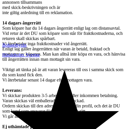
annonsen tillsammans
med skick-beskrivningen och är
inte giltig anledning till en reklamation.
14 dagars ångerrätt
Som köpare har du 14 dagars ångerrätt enligt lag om distansavtal.
Vid retur är det DU som köpare som står för fraktkostnaderna, och
returen skall skickas spårbart.
Vi återbetalar inga fraktkostnader vid ångerrätt.
Bohagsbyrån
Enligt lag gäller ångerrätten när varan är betald, fraktad och
mottagen av köparen. Man kan alltså inte köpa en vara, och hänvisa
Hässleholm
,
Sverige
till ångerrätten innan man mottagit sin vara.
Viktigt att tänka på är att varan levereras till oss i samma skick som
du som kund fick den.
Vi återbetalar senast 14 dagar efter mottagen vara.
Leverans:
Vi skickar produkten 3-5 arbetsdagar efter inkommen betalning.
Varan skickas väl emballerad och väl packad.
Ordern skickas till den adress som står i din profil, och det är DU
som kund som ansvarar för att adressen är rätt.
Vi går alltså inte in och göra några ändringar.
Ej uthämtade paket: