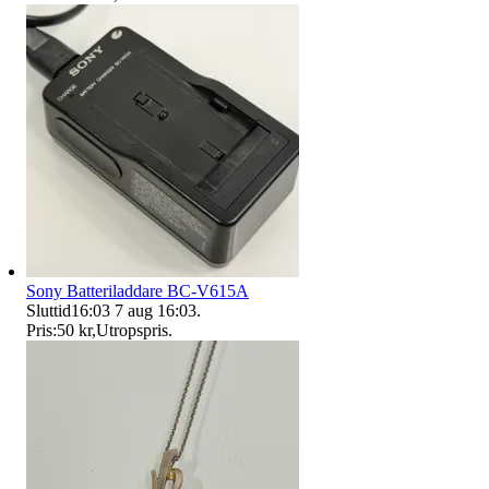
Sony Batteriladdare BC-V615A
Sluttid
16:03
7 aug 16:03
.
Pris:
50 kr
,
Utropspris
.