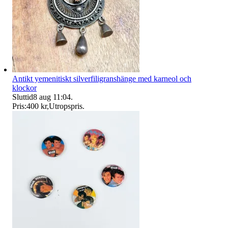
Antikt yemenitiskt silverfiligranshänge med karneol och
klockor
Sluttid
8 aug 11:04
.
Pris:
400 kr
,
Utropspris
.