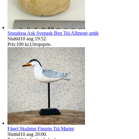
Snusdosa Ask Svepask Ben Trä Allmoge antik
Sluttid
10 aug 19:52
.
Pris:
100 kr
,
Utropspris
.
Fågel Skulptur Figurin Trä Marint
Sluttid
10 aug 20:00
.