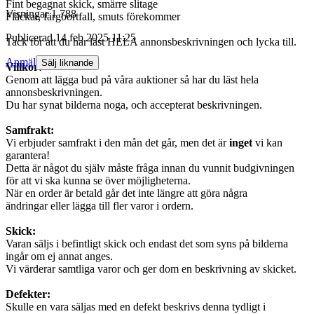
Fint begagnat skick, smärre slitage
Visningar
1 788
Fläckar, färgbortfall, smuts förekommer
Publicerad
14 feb 2025 11:25
Tack för att du har läst HELA annonsbeskrivningen och lycka till.
Anmäl
Sälj liknande
Villkor:
Genom att lägga bud på våra auktioner så har du läst hela
annonsbeskrivningen.
Du har synat bilderna noga, och accepterat beskrivningen.
Samfrakt:
Vi erbjuder samfrakt i den mån det går, men det är
inget
vi kan
garantera!
Detta är något du själv måste fråga innan du vunnit budgivningen
för att vi ska kunna se över möjligheterna.
När en order är betald går det inte längre att göra några
ändringar eller lägga till fler varor i ordern.
Skick:
Varan säljs i befintligt skick och endast det som syns på bilderna
ingår om ej annat anges.
Vi värderar samtliga varor och ger dom en beskrivning av skicket.
Defekter:
Skulle en vara säljas med en defekt beskrivs denna tydligt i