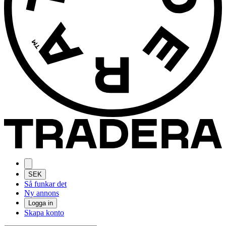
SEK
Så funkar det
Ny annons
Logga in
Skapa konto