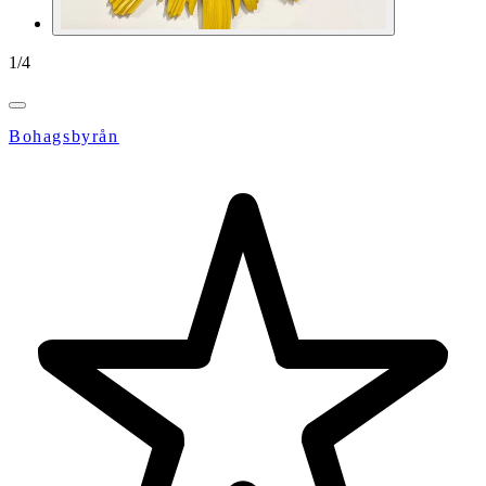
1
/
4
Bohagsbyrån