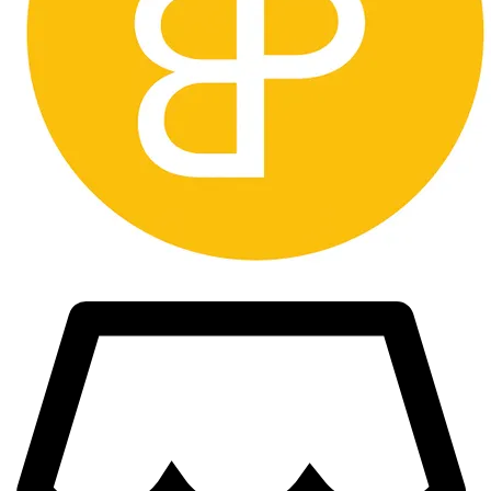
Inkommer ingen betalning så läggs objektet ut igen utan undantag
Köpare utanför sveriges gränsen måste kontakta oss innan bud läggs
så vi kan räkna ut vad
frakten kommer att kosta och om det går att skicka med spårbar frakt
vilket är ett krav från oss.
Väljer man att buda utan att kontakta oss först så förbehåller vi oss
rätten att avbryta köpet och du som köpare
blir blockerad från framtida köp. Vi godkänner inte att man ber oss
att manipulera tullavgiften, då det är olagligt och köper kommer att
hävas.
Länder vi inte skickar till är bland annat Taiwan.
Lycka till