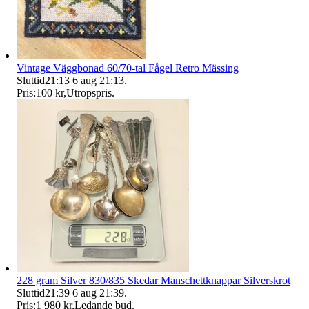
Vintage Väggbonad 60/70-tal Fågel Retro Mässing
Sluttid
21:13
6 aug 21:13
.
Pris:
100 kr
,
Utropspris
.
228 gram Silver 830/835 Skedar Manschettknappar Silverskrot
Sluttid
21:39
6 aug 21:39
.
Pris:
1 980 kr
,
Ledande bud
.