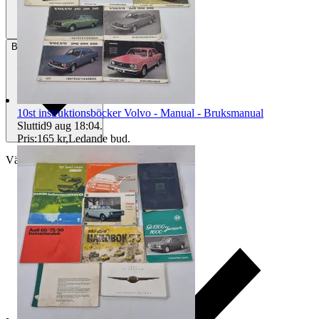
Betalning
Via Tradera
10st instruktionsböcker Volvo - Manual - Bruksmanual
Sluttid
9 aug 18:04
.
Pris:
165 kr
,
Ledande bud
.
Välj till köparskydd