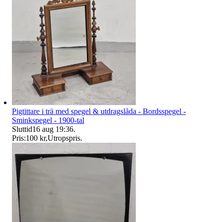
Pigtittare i trä med spegel & utdragslåda - Bordsspegel -
Sminkspegel - 1900-tal
Sluttid
16 aug 19:36
.
Pris:
100 kr
,
Utropspris
.