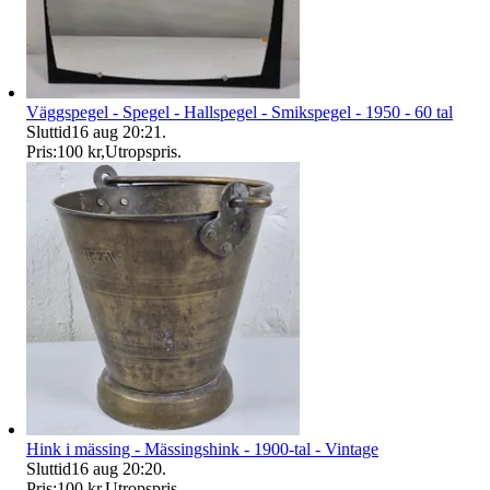
Väggspegel - Spegel - Hallspegel - Smikspegel - 1950 - 60 tal
Sluttid
16 aug 20:21
.
Pris:
100 kr
,
Utropspris
.
Hink i mässing - Mässingshink - 1900-tal - Vintage
Sluttid
16 aug 20:20
.
Pris:
100 kr
,
Utropspris
.