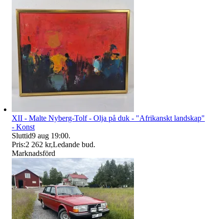
XII - Malte Nyberg-Tolf - Olja på duk - "Afrikanskt landskap"
- Konst
Sluttid
9 aug 19:00
.
Pris:
2 262 kr
,
Ledande bud
.
Marknadsförd