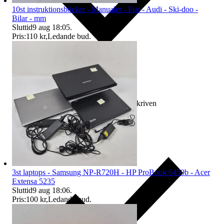
10st instruktionsböcker - Manualer - Fiat - Audi - Ski-doo -
Bilar - mm
Sluttid
9 aug 18:05
.
Pris:
110 kr
,
Ledande bud
.
Ersättning om varan inte är som beskriven
3st laptops - Samsung NP-R720H - HP ProBook 6450b - Acer
Extensa 5235
Sluttid
9 aug 18:06
.
Pris:
100 kr
,
Ledande bud
.