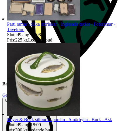
Parti ramar i olika storlekar - Inglasade tavlor - Fotoramar -
Tavelram
Sluttid
9 aug 18:08
.
Pris:
225 kr
,
Ledande bud
.
Beskrivning
Gott använt skick
Mindre tecken på användning
Beyer & Bock sillburk i porslin - Smörbytta - Burk - Ask
Sluttid
9 aug 18:09
.
Pris:
390 kr
,
Ledande bud
.