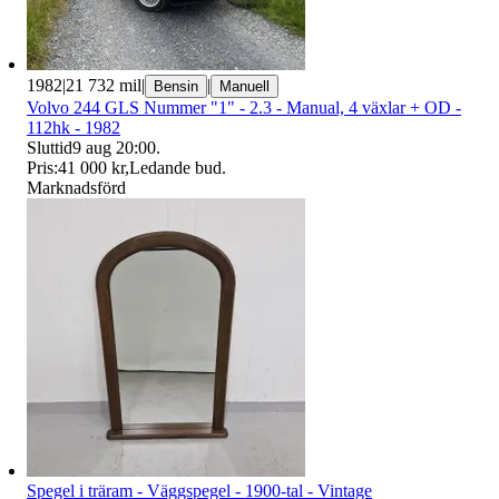
1982
|
21 732 mil
|
|
Bensin
Manuell
Volvo 244 GLS Nummer "1" - 2.3 - Manual, 4 växlar + OD -
112hk - 1982
Sluttid
9 aug 20:00
.
Pris:
41 000 kr
,
Ledande bud
.
Marknadsförd
Spegel i träram - Väggspegel - 1900-tal - Vintage