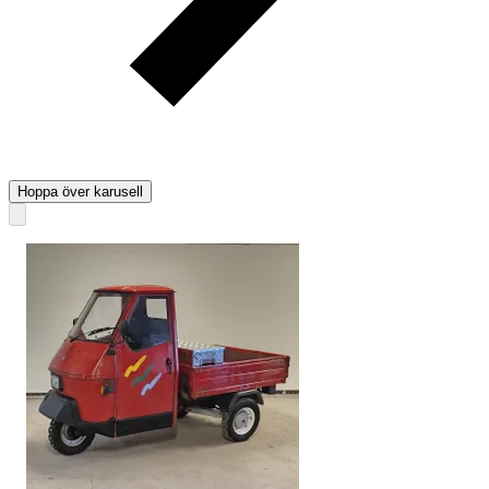
Hoppa över karusell