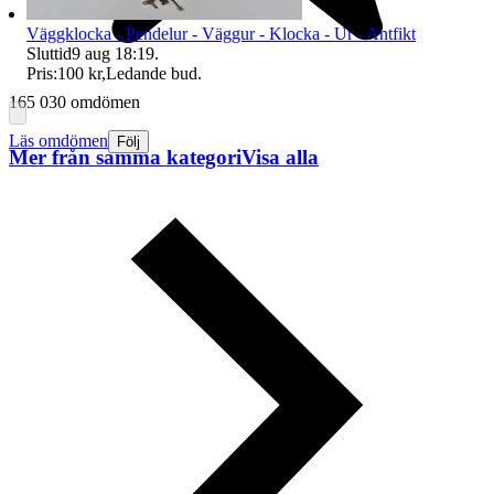
Väggklocka - Pendelur - Väggur - Klocka - Ur - Antfikt
Sluttid
9 aug 18:19
.
Pris:
100 kr
,
Ledande bud
.
165 030 omdömen
Läs omdömen
Följ
Mer från samma kategori
Visa alla