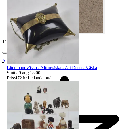
1
/
5
Auktionsbyra
Liten handväska - Aftonväska - Art Deco - Väska
Sluttid
9 aug 18:00
.
Pris:
472 kr
,
Ledande bud
.