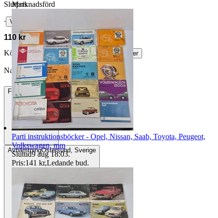
Marknadsförd
Slutpris
∙
Visa bud
110 kr
Köparskydd är valfritt hos företag.
Läs mer
Nana64 vann auktionen
Frakt
229 kr DSV
Parti instruktionsböcker - Opel, Nissan, Saab, Toyota, Peugeot,
Volkswagen, mm
Avhämtning
Östersund, Sverige
Sluttid
9 aug 18:03
.
Pris:
141 kr
,
Ledande bud
.