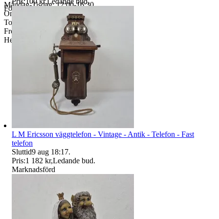
Pris:
100 kr
,
Ledande bud
.
Måndag-Tisdag: 12:00-16:30
Företag
Onsdag: 8:00-18:00
Torsdag: 12:00-16:30
Fredag: 10:00-15:00
Helgdagar & röda dagar STÄNGT
L M Ericsson väggtelefon - Vintage - Antik - Telefon - Fast
telefon
Sluttid
9 aug 18:17
.
Pris:
1 182 kr
,
Ledande bud
.
Marknadsförd