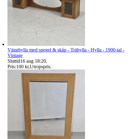
Vägghylla med spegel & skåp - Trähylla - Hylla - 1900-tal -
Vintage
Sluttid
16 aug 18:20
.
Pris:
100 kr
,
Utropspris
.