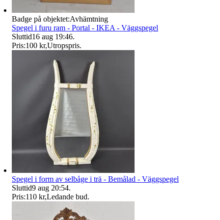
Badge på objektet:
Avhämtning
Spegel i furu ram - Portal - IKEA - Väggspegel
Sluttid
16 aug 19:46
.
Pris:
100 kr
,
Utropspris
.
Spegel i form av selbåge i trä - Bemålad - Väggspegel
Sluttid
9 aug 20:54
.
Pris:
110 kr
,
Ledande bud
.