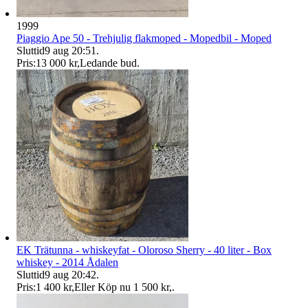
1999
Piaggio Ape 50 - Trehjulig flakmoped - Mopedbil - Moped
Sluttid
9 aug 20:51
.
Pris:
13 000 kr
,
Ledande bud
.
EK Trätunna - whiskeyfat - Oloroso Sherry - 40 liter - Box
whiskey - 2014 Ådalen
Sluttid
9 aug 20:42
.
Pris:
1 400 kr
,
Eller Köp nu
1 500 kr
,
.