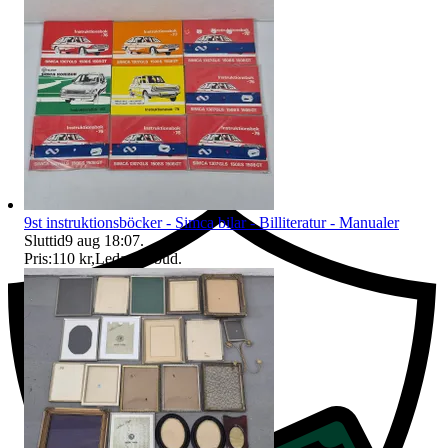
Ersättning om du inte får din vara
9st instruktionsböcker - Simca bilar - Billiteratur - Manualer
Sluttid
9 aug 18:07
.
Pris:
110 kr
,
Ledande bud
.