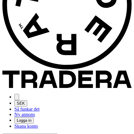
SEK
Så funkar det
Ny annons
Logga in
Skapa konto