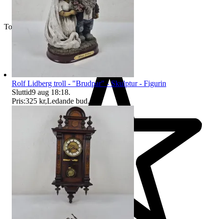
Toppsäljare
Rolf Lidberg troll - "Brudpar" - Skulptur - Figurin
Sluttid
9 aug 18:18
.
Pris:
325 kr
,
Ledande bud
.