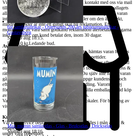
Vid Reklamation ska kunden omgående ta kontakt med oss via mail
till tradera@jabab.se samt bifoga bilder på varan samt emballagets
alla sidor och packmateriel. Notera att det är skillnad på om varan
inte lever upp till kundens förväntningar eller om den är defekt,
mindre defekter är inte ett giltigt skäl till reklamation. Efter
6st samlartallrikar - Östersunds 200-års jubileumstallrikar -
mottagande av vara samt godkänd reklamation återbetalas pengarna
Gustavsberg
inkl. returfrakt, om kund betalat den, inom 30 dagar.
Sluttid
9 aug 18:15
.
Pris:
110 kr
,
Ledande bud
.
Avhämtning
Om ingen annan avhämtningsadress angetts, hämtas varan hos oss
på Tjalmargatan 4B i Östersund under våra öppettider.
Avhämtning av vunna varor skall ske inom 10 dagar efter avslutad
auktion. Om varan ej hämtas inom angiven tid tillfaller varan oss &
rätten till återbetalning är förbrukad. Kan Du själv inte hämta varan
går det skicka ett ombud. Ombudet skall uppge kundens för- och
efternamn, varubeskrivning & egen ID-handling. Varorna är ej
förpackade & kunden måste själv tillhandahålla emballage. Vid köp
av skrymmande gods, måste bärhjälp medtas.
Varorna finns att titta på vid begäran i våra lokaler. För bokning av
visning kontakta oss, se nedan.
Kundservice & Öppettider
Vår kundservice bedrivs via e-post. Svar erhålles i mån av tid &
Max mumin samlarglas - Glas - Bruksglas - Dricksglas
endast
Sluttid
9 aug 18:16
.
under våra öppettider.