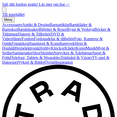
Sälj ditt fordon gratis! Läs mer om hur ->
Till innehållet
Meny
Accessoarer
Antikt & Design
Barnartiklar
Barnkläder &
Barnskor
Barnleksaker
Biljetter & Resor
Bygg & Verktyg
Böcker &
Tidningar
Datorer & Tillbehör
DVD &
Videofilmer
Fordon
Fordonsdelar & tillbehör
Foto, Kameror &
Optik
Frimärken
Handgjort & Konsthantverk
Hem &
Hushåll
Hemelektronik
Hobby
Klockor
Kläder
Konst
Musik
Mynt &
Sedlar
Samlarsaker
Skor
Skönhet
Smycken & Ädelstenar
Sport &
Fritid
Telefoni, Tablets & Wearables
Trädgård & Växter
TV-spel &
Datorspel
Vykort & Bilder
Övrigt
Inspiration