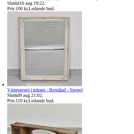
Sluttid
16 aug 19:22
.
Pris:
100 kr
,
Ledande bud
.
Väggspegel i träram - Bemålad - Spegel
Sluttid
9 aug 21:02
.
Pris:
110 kr
,
Ledande bud
.