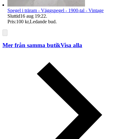
Spegel i träram - Väggspegel - 1900-tal - Vintage
Sluttid
16 aug 19:22
.
Pris:
100 kr
,
Ledande bud
.
Mer från samma butik
Visa alla