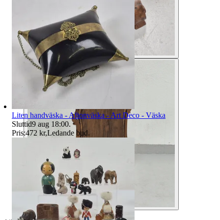
Liten handväska - Aftonväska - Art Deco - Väska
Sluttid
9 aug 18:00
.
Pris:
472 kr
,
Ledande bud
.