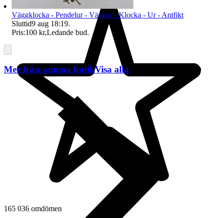
Väggklocka - Pendelur - Väggur - Klocka - Ur - Antfikt
Sluttid
9 aug 18:19
.
Pris:
100 kr
,
Ledande bud
.
Mer från samma butik
Visa alla
165 036 omdömen