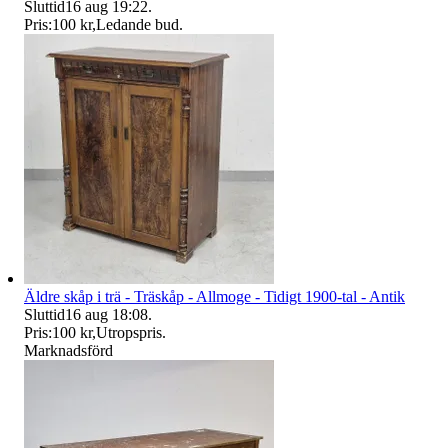
Sluttid
16 aug 19:22
.
Pris:
100 kr
,
Ledande bud
.
Äldre skåp i trä - Träskåp - Allmoge - Tidigt 1900-tal - Antik
Sluttid
16 aug 18:08
.
Pris:
100 kr
,
Utropspris
.
Marknadsförd