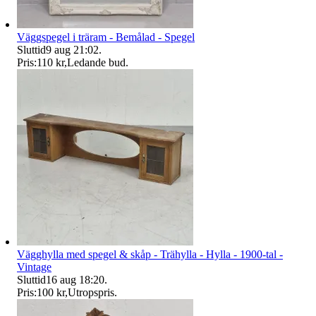
Väggspegel i träram - Bemålad - Spegel
Sluttid
9 aug 21:02
.
Pris:
110 kr
,
Ledande bud
.
Vägghylla med spegel & skåp - Trähylla - Hylla - 1900-tal -
Vintage
Sluttid
16 aug 18:20
.
Pris:
100 kr
,
Utropspris
.