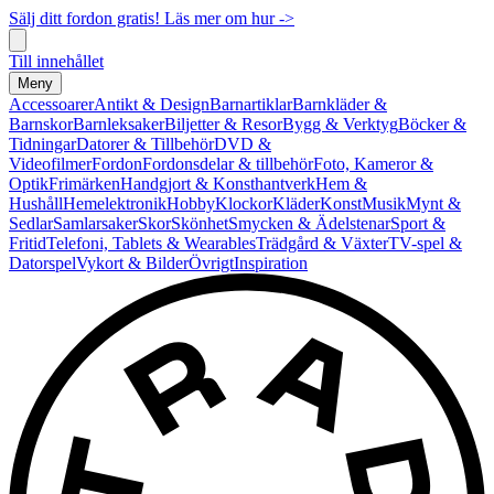
Sälj ditt fordon gratis! Läs mer om hur ->
Till innehållet
Meny
Accessoarer
Antikt & Design
Barnartiklar
Barnkläder &
Barnskor
Barnleksaker
Biljetter & Resor
Bygg & Verktyg
Böcker &
Tidningar
Datorer & Tillbehör
DVD &
Videofilmer
Fordon
Fordonsdelar & tillbehör
Foto, Kameror &
Optik
Frimärken
Handgjort & Konsthantverk
Hem &
Hushåll
Hemelektronik
Hobby
Klockor
Kläder
Konst
Musik
Mynt &
Sedlar
Samlarsaker
Skor
Skönhet
Smycken & Ädelstenar
Sport &
Fritid
Telefoni, Tablets & Wearables
Trädgård & Växter
TV-spel &
Datorspel
Vykort & Bilder
Övrigt
Inspiration