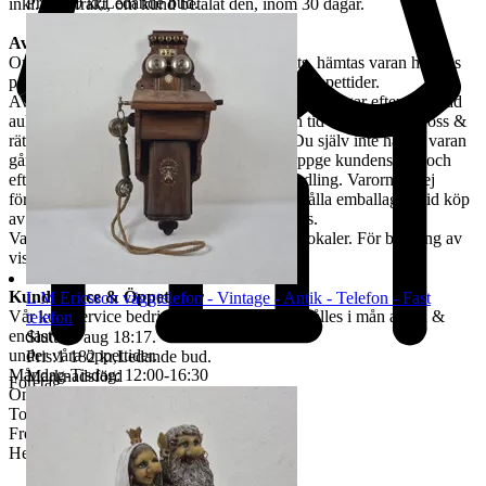
Pris:
100 kr
,
Ledande bud
.
inkl. returfrakt, om kund betalat den, inom 30 dagar.
Avhämtning
Om ingen annan avhämtningsadress angetts, hämtas varan hos oss
på Tjalmargatan 4B i Östersund under våra öppettider.
Avhämtning av vunna varor skall ske inom 10 dagar efter avslutad
auktion. Om varan ej hämtas inom angiven tid tillfaller varan oss &
rätten till återbetalning är förbrukad. Kan Du själv inte hämta varan
går det skicka ett ombud. Ombudet skall uppge kundens för- och
efternamn, varubeskrivning & egen ID-handling. Varorna är ej
förpackade & kunden måste själv tillhandahålla emballage. Vid köp
av skrymmande gods, måste bärhjälp medtas.
Varorna finns att titta på vid begäran i våra lokaler. För bokning av
visning kontakta oss, se nedan.
Kundservice & Öppettider
L M Ericsson väggtelefon - Vintage - Antik - Telefon - Fast
Vår kundservice bedrivs via e-post. Svar erhålles i mån av tid &
telefon
endast
Sluttid
9 aug 18:17
.
under våra öppettider.
Pris:
1 182 kr
,
Ledande bud
.
Måndag-Tisdag: 12:00-16:30
Marknadsförd
Företag
Onsdag: 8:00-18:00
Torsdag: 12:00-16:30
Fredag: 10:00-15:00
Helgdagar & röda dagar STÄNGT