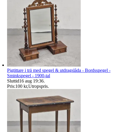
Pigtittare i trä med spegel & utdragslåda - Bordsspegel -
Sminkspegel - 1900-tal
Sluttid
16 aug 19:36
.
Pris:
100 kr
,
Utropspris
.