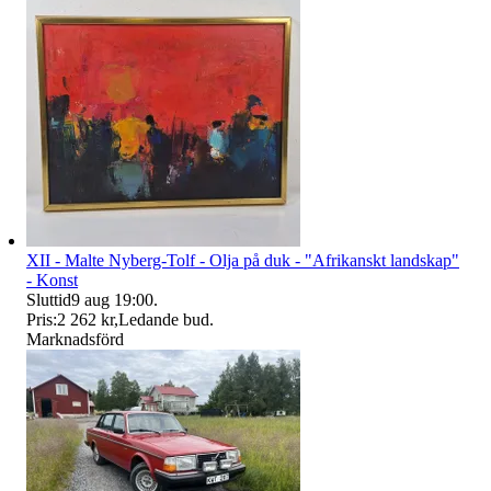
XII - Malte Nyberg-Tolf - Olja på duk - "Afrikanskt landskap"
- Konst
Sluttid
9 aug 19:00
.
Pris:
2 262 kr
,
Ledande bud
.
Marknadsförd