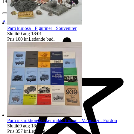
1
/
6
Auktionsbyra
Parti kuriosa - Figuriner - Souvenirer
Sluttid
9 aug 18:01
.
Pris:
100 kr
,
Ledande bud
.
Parti instruktionsböcker militärfordon - Manualer - Fordon
Sluttid
9 aug 18:02
.
Pris:
357 kr
,
Ledande bud
.