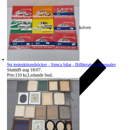
Ersättning om varan inte är som beskriven
9st instruktionsböcker - Simca bilar - Billiteratur - Manualer
Sluttid
9 aug 18:07
.
Pris:
110 kr
,
Ledande bud
.