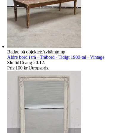
Badge på objektet:
Avhämtning
Äldre bord i trä - Träbord - Tidigt 1900-tal - Vintage
Sluttid
16 aug 20:12
.
Pris:
100 kr
,
Utropspris
.