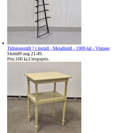
Tidningsställ ? i metall - Metallställ - 1900-tal - Vintage
Sluttid
9 aug 21:49
.
Pris:
100 kr
,
Utropspris
.