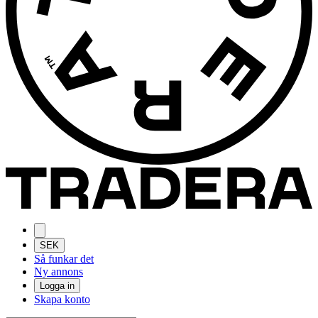
SEK
Så funkar det
Ny annons
Logga in
Skapa konto