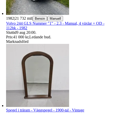
1982
|
21 732 mil
|
|
Bensin
Manuell
Volvo 244 GLS Nummer "1" - 2.3 - Manual, 4 växlar + OD -
112hk - 1982
Sluttid
9 aug 20:00
.
Pris:
41 000 kr
,
Ledande bud
.
Marknadsförd
Spegel i träram - Väggspegel - 1900-tal - Vintage