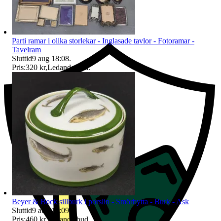
Ersättning om du inte får din vara
Parti ramar i olika storlekar - Inglasade tavlor - Fotoramar -
Tavelram
Sluttid
9 aug 18:08
.
Pris:
320 kr
,
Ledande bud
.
Beyer & Bock sillburk i porslin - Smörbytta - Burk - Ask
Sluttid
9 aug 18:09
.
Pris:
460 kr
,
Ledande bud
.