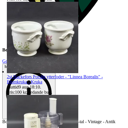
Beskrivning
Gott använt skick
Mindre tecken på användning
2st Hackefors Porslin ytterfoder - "Linnea Borealis" -
Blomkruka - Kruka
Sluttid
9 aug 18:10
.
Pris:
100 kr
,
Ledande bud
.
Bordspegel i träram - Spegel - Tidigt 1900-tal - Vintage - Antik