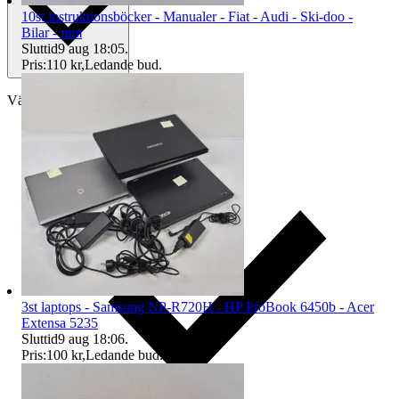
10st instruktionsböcker - Manualer - Fiat - Audi - Ski-doo -
Bilar - mm
Sluttid
9 aug 18:05
.
Pris:
110 kr
,
Ledande bud
.
Välj till köparskydd
3st laptops - Samsung NP-R720H - HP ProBook 6450b - Acer
Extensa 5235
Sluttid
9 aug 18:06
.
Pris:
100 kr
,
Ledande bud
.