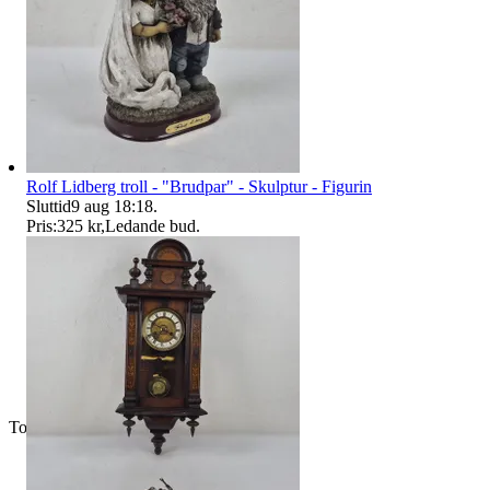
Rolf Lidberg troll - "Brudpar" - Skulptur - Figurin
Sluttid
9 aug 18:18
.
Pris:
325 kr
,
Ledande bud
.
Toppsäljare