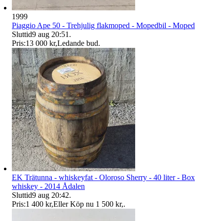
1999
Piaggio Ape 50 - Trehjulig flakmoped - Mopedbil - Moped
Sluttid
9 aug 20:51
.
Pris:
13 000 kr
,
Ledande bud
.
EK Trätunna - whiskeyfat - Oloroso Sherry - 40 liter - Box
whiskey - 2014 Ådalen
Sluttid
9 aug 20:42
.
Pris:
1 400 kr
,
Eller Köp nu
1 500 kr
,
.