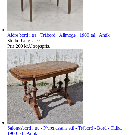
Äldre bord i trä - Träbord - Allmoge - 1900-tal - Antik
Sluttid
9 aug 21:01
.
Pris:
200 kr
,
Utropspris
.
Salongsbord i trä - Nyrenässans stil - Träbord - Bord - Tidigt
1900-tal - Antikt