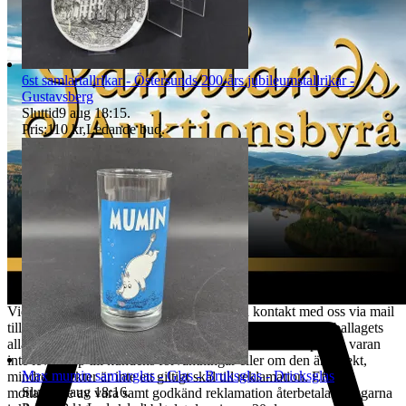
utnyttjande och sändas direkt till det säljande auktionshusets adress -
observera att det inte får skickas till paketombud.
Det är kundens ansvar att objektet skickas tillbaka i exakt samma
skick som vid köptillfället och är skyldig att paketera och hantera
auktionsobjektet så att det inte skadas under transporten. Vi har rätt
6st samlartallrikar - Östersunds 200-års jubileumstallrikar -
att göra avdrag motsvarande den värdeminskning som uppstått till
Gustavsberg
följd av att kund har hanterat varan i större omfattning än som varit
Sluttid
9 aug 18:15
.
nödvändigt. Värdeminskningen bedöms från fall till fall. Vi försöker
Pris:
110 kr
,
Ledande bud
.
hantera alla returer så snabbt som möjligt. Efter att kundens retur
hanterats återbetalas pengarna för den köpta varan. Ångerrätten
avser ej det externa köpet av leverans av objektet då
konsumenten/köparen uttryckligen har samtyckt till att tjänsten
börjar utföras och gått med på att det inte finns någon ångerrätt när
tjänsten har fullgjorts. Om misstanke att ångerrätt missbrukas, tex
används för att ej behöva stå fast vid bud och därmed påverka
budgivningsprocessen, förbehåller sig vi oss rätten att stänga av
kundens konto för vidare budgivning hos oss.
REKLAMATION
Vid Reklamation ska kunden omgående ta kontakt med oss via mail
till tradera@jabab.se samt bifoga bilder på varan samt emballagets
alla sidor och packmateriel. Notera att det är skillnad på om varan
inte lever upp till kundens förväntningar eller om den är defekt,
Max mumin samlarglas - Glas - Bruksglas - Dricksglas
mindre defekter är inte ett giltigt skäl till reklamation. Efter
Sluttid
9 aug 18:16
.
mottagande av vara samt godkänd reklamation återbetalas pengarna