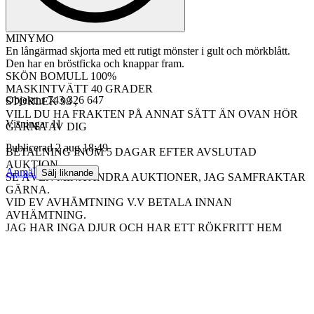
MINYMO
En långärmad skjorta med ett rutigt mönster i gult och mörkblått.
Den har en bröstficka och knappar fram.
SKÖN BOMULL 100%
MASKINTVÄTT 40 GRADER
Objektnr
743 326 647
STORLEK 98 ,
VILL DU HA FRAKTEN PÅ ANNAT SÄTT ÄN OVAN HÖR
Visningar
11
GÄRNA AV DIG
Publicerad
2 aug 18:49
BETALNING INOM 5 DAGAR EFTER AVSLUTAD
AUKTION
Anmäl
Sälj liknande
SE ÄVEN MINA ANDRA AUKTIONER, JAG SAMFRAKTAR
GÄRNA.
VID EV AVHÄMTNING V.V BETALA INNAN
AVHÄMTNING.
JAG HAR INGA DJUR OCH HAR ETT RÖKFRITT HEM