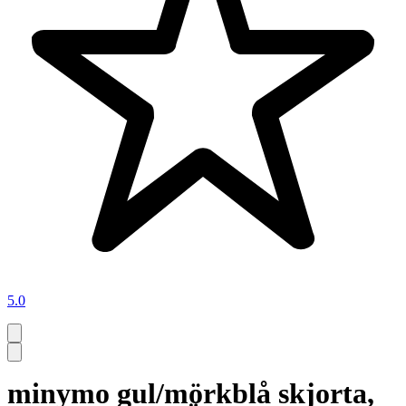
5.0
minymo gul/mörkblå skjorta,