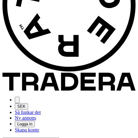
SEK
Så funkar det
Ny annons
Logga in
Skapa konto