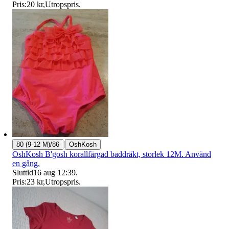
Pris:
20 kr
,
Utropspris
.
|
80 (9-12 M)/86
OshKosh
OshKosh B'gosh korallfärgad baddräkt, storlek 12M. Använd
en gång.
Sluttid
16 aug 12:39
.
Pris:
23 kr
,
Utropspris
.