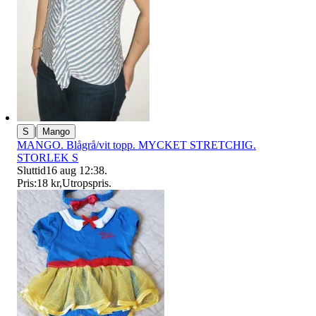
|
S
Mango
MANGO. Blågrå/vit topp. MYCKET STRETCHIG.
STORLEK S
Sluttid
16 aug 12:38
.
Pris:
18 kr
,
Utropspris
.