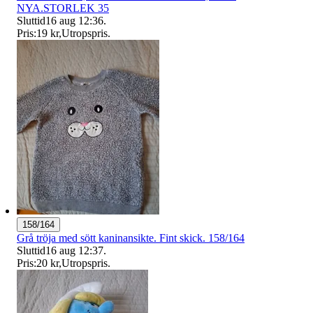
NYA.STORLEK 35
Sluttid
16 aug 12:36
.
Pris:
19 kr
,
Utropspris
.
158/164
Grå tröja med sött kaninansikte. Fint skick. 158/164
Sluttid
16 aug 12:37
.
Pris:
20 kr
,
Utropspris
.