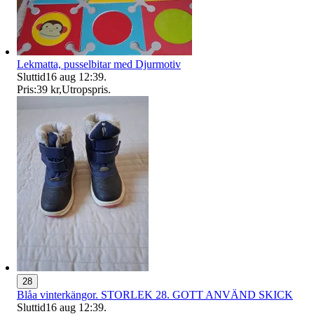
Lekmatta, pusselbitar med Djurmotiv
Sluttid
16 aug 12:39
.
Pris:
39 kr
,
Utropspris
.
28
Blåa vinterkängor. STORLEK 28. GOTT ANVÄND SKICK
Sluttid
16 aug 12:39
.