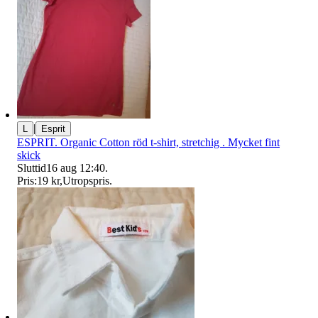
|
L
Esprit
ESPRIT. Organic Cotton röd t-shirt, stretchig . Mycket fint
skick
Sluttid
16 aug 12:40
.
Pris:
19 kr
,
Utropspris
.