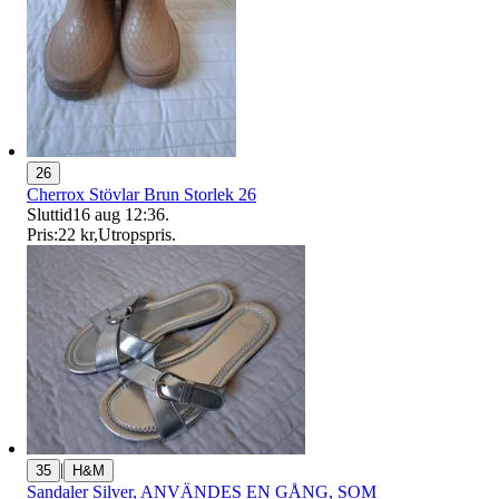
26
Cherrox Stövlar Brun Storlek 26
Sluttid
16 aug 12:36
.
Pris:
22 kr
,
Utropspris
.
|
35
H&M
Sandaler Silver, ANVÄNDES EN GÅNG, SOM