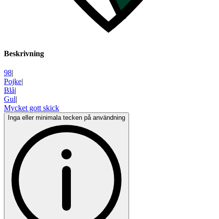
Beskrivning
98
|
Pojke
|
Blå
|
Gul
|
Mycket gott skick
Inga eller minimala tecken på användning