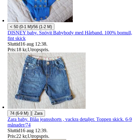
< 50 (0-1 M)/56 (1-2 M)
DISNEY baby. Snövit Babybody med Hårband. 100% bomull,
fint skick
Sluttid
16 aug 12:38
.
Pris:
18 kr
,
Utropspris
.
|
74 (6-9 M)
Zara
Zara baby. Blåa jeansshorts , vackra detaljer. Toppen skick. 6-9
månader/74
Sluttid
16 aug 12:39
.
Pris:
22 kr
,
Utropspris
.