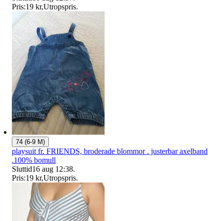
Pris:
19 kr
,
Utropspris
.
74 (6-9 M)
playsuit fr. FRIENDS, broderade blommor . justerbar axelband
.100% bomull
Sluttid
16 aug 12:38
.
Pris:
19 kr
,
Utropspris
.