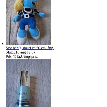
Stor härlig smurf ca 50 cm lång.
Sluttid
16 aug 12:37
.
Pris:
49 kr
,
Utropspris
.