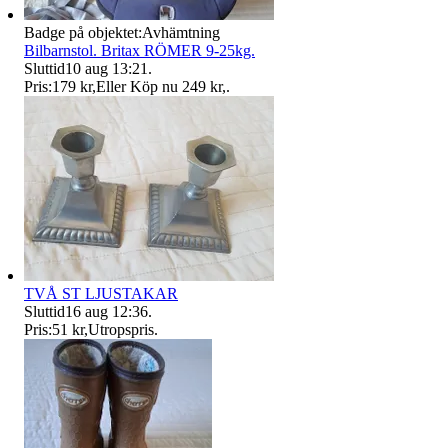
Badge på objektet:
Avhämtning
Bilbarnstol. Britax RÖMER 9-25kg.
Sluttid
10 aug 13:21
.
Pris:
179 kr
,
Eller Köp nu
249 kr
,
.
TVÅ ST LJUSTAKAR
Sluttid
16 aug 12:36
.
Pris:
51 kr
,
Utropspris
.