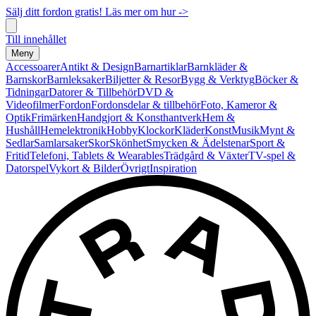
Sälj ditt fordon gratis! Läs mer om hur ->
Till innehållet
Meny
Accessoarer
Antikt & Design
Barnartiklar
Barnkläder &
Barnskor
Barnleksaker
Biljetter & Resor
Bygg & Verktyg
Böcker &
Tidningar
Datorer & Tillbehör
DVD &
Videofilmer
Fordon
Fordonsdelar & tillbehör
Foto, Kameror &
Optik
Frimärken
Handgjort & Konsthantverk
Hem &
Hushåll
Hemelektronik
Hobby
Klockor
Kläder
Konst
Musik
Mynt &
Sedlar
Samlarsaker
Skor
Skönhet
Smycken & Ädelstenar
Sport &
Fritid
Telefoni, Tablets & Wearables
Trädgård & Växter
TV-spel &
Datorspel
Vykort & Bilder
Övrigt
Inspiration