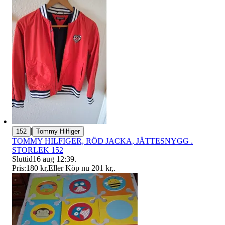
|
152
Tommy Hilfiger
TOMMY HILFIGER, RÖD JACKA, JÄTTESNYGG .
STORLEK 152
Sluttid
16 aug 12:39
.
Pris:
180 kr
,
Eller Köp nu
201 kr
,
.