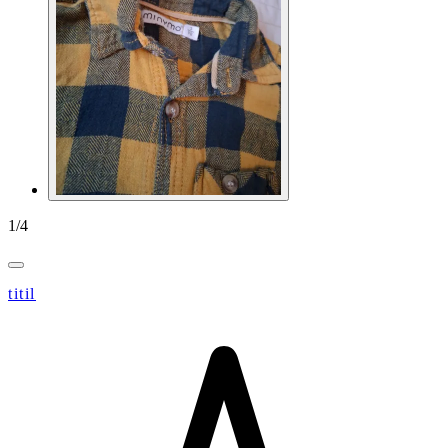
1
/
4
titil