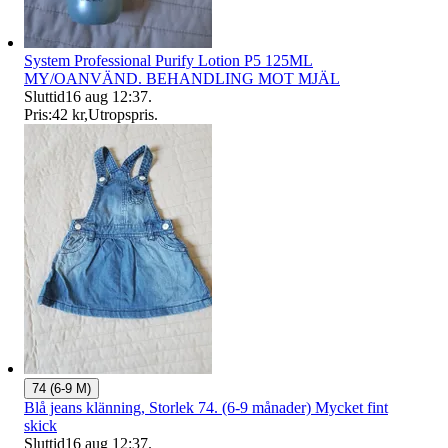
System Professional Purify Lotion P5 125ML
MY/OANVÄND. BEHANDLING MOT MJÄL
Sluttid
16 aug 12:37
.
Pris:
42 kr
,
Utropspris
.
74 (6-9 M)
Blå jeans klänning, Storlek 74. (6-9 månader) Mycket fint
skick
Sluttid
16 aug 12:37
.