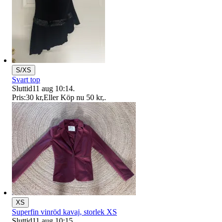
S/XS
Svart top
Sluttid
11 aug 10:14
.
Pris:
30 kr
,
Eller Köp nu
50 kr
,
.
XS
Superfin vinröd kavaj, storlek XS
Sluttid
11 aug 10:15
.