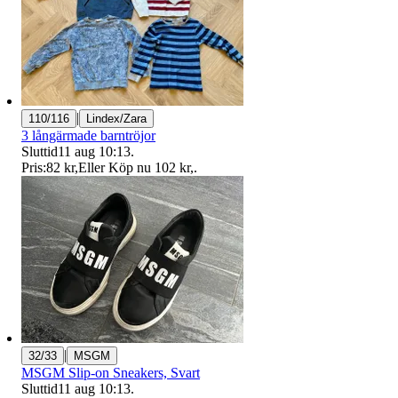
|
110/116
Lindex/Zara
3 långärmade barntröjor
Sluttid
11 aug 10:13
.
Pris:
82 kr
,
Eller Köp nu
102 kr
,
.
|
32/33
MSGM
MSGM Slip-on Sneakers, Svart
Sluttid
11 aug 10:13
.