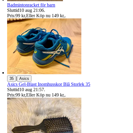
Badmintonracket för barn
Sluttid
10 aug 21:06
.
Pris:
99 kr
,
Eller Köp nu
149 kr
,
.
|
35
Asics
Asics Gel-Blast Inomhusskor Blå Storlek 35
Sluttid
10 aug 21:57
.
Pris:
99 kr
,
Eller Köp nu
149 kr
,
.