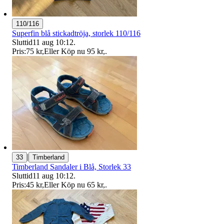
110/116
Superfin blå stickadtröja, storlek 110/116
Sluttid
11 aug 10:12
.
Pris:
75 kr
,
Eller Köp nu
95 kr
,
.
|
33
Timberland
Timberland Sandaler i Blå, Storlek 33
Sluttid
11 aug 10:12
.
Pris:
45 kr
,
Eller Köp nu
65 kr
,
.