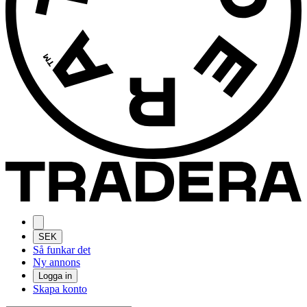
SEK
Så funkar det
Ny annons
Logga in
Skapa konto