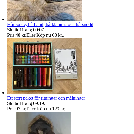
Hårborste, hårband, hårklämma och hårsnodd
Sluttid
11 aug 09:07
.
Pris:
48 kr
,
Eller Köp nu
68 kr
,
.
Ett stort paket för ritningar och målningar
Sluttid
11 aug 09:19
.
Pris:
97 kr
,
Eller Köp nu
129 kr
,
.