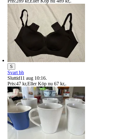
Pris:
289 kr
,
Eller Köp nu
489 kr
,
.
S
Svart bh
Sluttid
11 aug 10:16
.
Pris:
47 kr
,
Eller Köp nu
67 kr
,
.