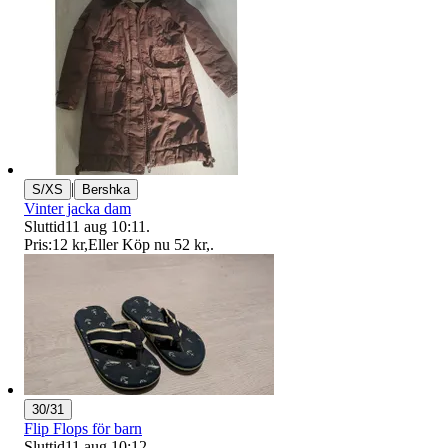
|
S/XS
Bershka
Vinter jacka dam
Sluttid
11 aug 10:11
.
Pris:
12 kr
,
Eller Köp nu
52 kr
,
.
30/31
Flip Flops för barn
Sluttid
11 aug 10:12
.