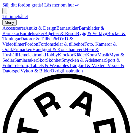
Sälj ditt fordon gratis! Läs mer om hur ->
Till innehållet
Meny
Accessoarer
Antikt & Design
Barnartiklar
Barnkläder &
Barnskor
Barnleksaker
Biljetter & Resor
Bygg & Verktyg
Böcker &
Tidningar
Datorer & Tillbehör
DVD &
Videofilmer
Fordon
Fordonsdelar & tillbehör
Foto, Kameror &
Optik
Frimärken
Handgjort & Konsthantverk
Hem &
Hushåll
Hemelektronik
Hobby
Klockor
Kläder
Konst
Musik
Mynt &
Sedlar
Samlarsaker
Skor
Skönhet
Smycken & Ädelstenar
Sport &
Fritid
Telefoni, Tablets & Wearables
Trädgård & Växter
TV-spel &
Datorspel
Vykort & Bilder
Övrigt
Inspiration