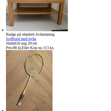
Badge på objektet:
Avhämtning
Soffbord med hylla
Sluttid
10 aug 20:44
.
Pris:
88 kr
,
Eller Köp nu
113 kr
,
.