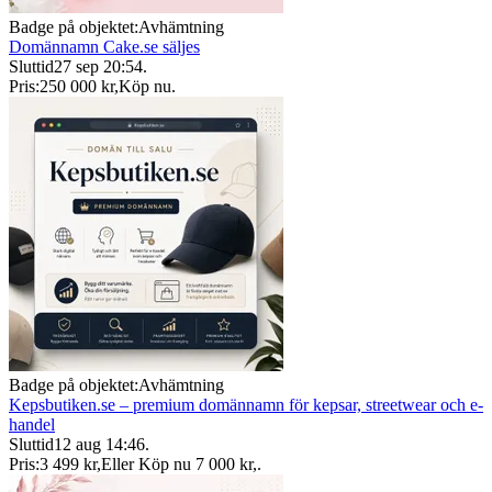
Badge på objektet:
Avhämtning
Domännamn Cake.se säljes
Sluttid
27 sep 20:54
.
Pris:
250 000 kr
,
Köp nu
.
Badge på objektet:
Avhämtning
Kepsbutiken.se – premium domännamn för kepsar, streetwear och e-
handel
Sluttid
12 aug 14:46
.
Pris:
3 499 kr
,
Eller Köp nu
7 000 kr
,
.