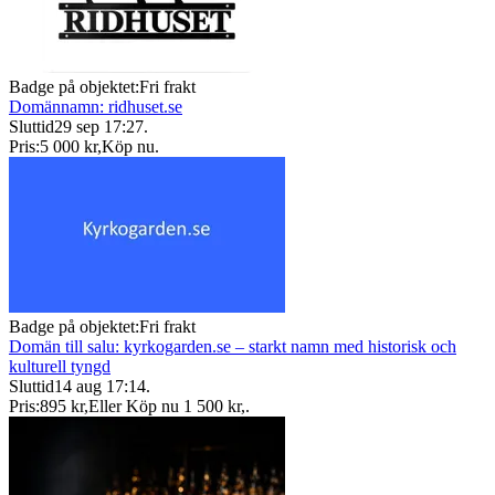
Badge på objektet:
Fri frakt
Domännamn: ridhuset.se
Sluttid
29 sep 17:27
.
Pris:
5 000 kr
,
Köp nu
.
Badge på objektet:
Fri frakt
Domän till salu: kyrkogarden.se – starkt namn med historisk och
kulturell tyngd
Sluttid
14 aug 17:14
.
Pris:
895 kr
,
Eller Köp nu
1 500 kr
,
.