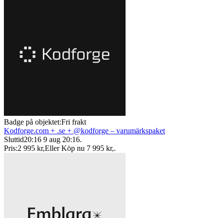
Badge på objektet:
Fri frakt
Kodforge.com + .se + @kodforge – varumärkspaket
Sluttid
20:16
9 aug 20:16
.
Pris:
2 995 kr
,
Eller Köp nu
7 995 kr
,
.