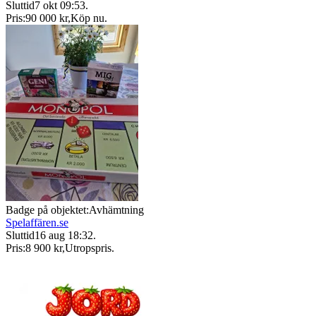
Sluttid
7 okt 09:53
.
Pris:
90 000 kr
,
Köp nu
.
Badge på objektet:
Avhämtning
Spelaffären.se
Sluttid
16 aug 18:32
.
Pris:
8 900 kr
,
Utropspris
.