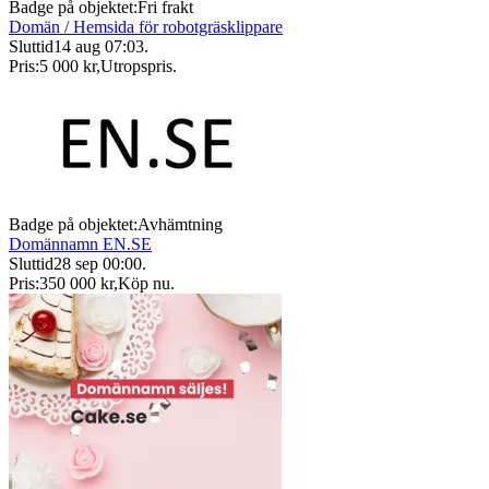
Badge på objektet:
Fri frakt
Domän / Hemsida för robotgräsklippare
Sluttid
14 aug 07:03
.
Pris:
5 000 kr
,
Utropspris
.
Badge på objektet:
Avhämtning
Domännamn EN.SE
Sluttid
28 sep 00:00
.
Pris:
350 000 kr
,
Köp nu
.