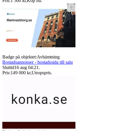
Pris:
1 500 kr
,
Köp nu
.
Badge på objektet:
Avhämtning
Bostadsannonser - bostadssida till salu
Sluttid
16 aug 04:21
.
Pris:
149 000 kr
,
Utropspris
.