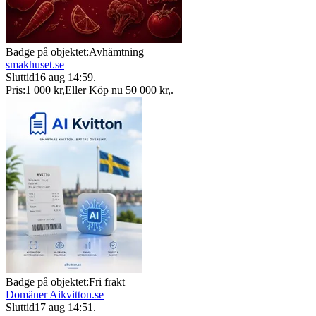
Badge på objektet:
Avhämtning
smakhuset.se
Sluttid
16 aug 14:59
.
Pris:
1 000 kr
,
Eller Köp nu
50 000 kr
,
.
Badge på objektet:
Fri frakt
Domäner Aikvitton.se
Sluttid
17 aug 14:51
.