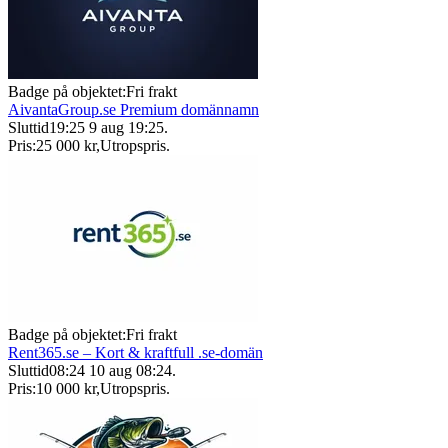
Badge på objektet:
Fri frakt
AivantaGroup.se Premium domännamn
Sluttid
19:25
9 aug 19:25
.
Pris:
25 000 kr
,
Utropspris
.
Badge på objektet:
Fri frakt
Rent365.se – Kort & kraftfull .se-domän
Sluttid
08:24
10 aug 08:24
.
Pris:
10 000 kr
,
Utropspris
.