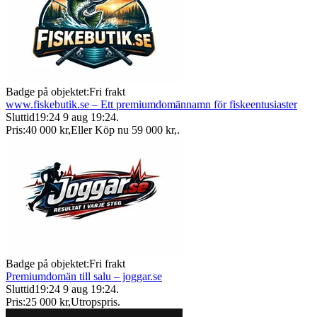
Badge på objektet:
Fri frakt
www.fiskebutik.se – Ett premiumdomännamn för fiskeentusiaster
Sluttid
19:24
9 aug 19:24
.
Pris:
40 000 kr
,
Eller Köp nu
59 000 kr
,
.
Badge på objektet:
Fri frakt
Premiumdomän till salu – joggar.se
Sluttid
19:24
9 aug 19:24
.
Pris:
25 000 kr
,
Utropspris
.