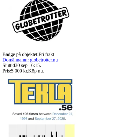
Badge på objektet:
Fri frakt
Domännamn: globetrotter.nu
Sluttid
30 sep 16:15
.
Pris:
5 000 kr
,
Köp nu
.