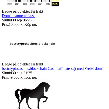
Badge på objektet:
Fri frakt
Domännamn: tekla.se
Sluttid
30 sep 06:23
.
Pris:
10 000 kr
,
Köp nu
.
Badge på objektet:
Fri frakt
bestcryptocasinos.blockchain Casinoaffiliate-sajt med Web3-domän
Sluttid
30 aug 21:35
.
Pris:
49 500 kr
,
Köp nu
.