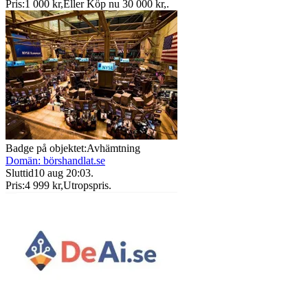
Pris:
1 000 kr
,
Eller Köp nu
30 000 kr
,
.
Badge på objektet:
Avhämtning
Domän: börshandlat.se
Sluttid
10 aug 20:03
.
Pris:
4 999 kr
,
Utropspris
.