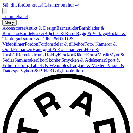
Sälj ditt fordon gratis! Läs mer om hur ->
Till innehållet
Meny
Accessoarer
Antikt & Design
Barnartiklar
Barnkläder &
Barnskor
Barnleksaker
Biljetter & Resor
Bygg & Verktyg
Böcker &
Tidningar
Datorer & Tillbehör
DVD &
Videofilmer
Fordon
Fordonsdelar & tillbehör
Foto, Kameror &
Optik
Frimärken
Handgjort & Konsthantverk
Hem &
Hushåll
Hemelektronik
Hobby
Klockor
Kläder
Konst
Musik
Mynt &
Sedlar
Samlarsaker
Skor
Skönhet
Smycken & Ädelstenar
Sport &
Fritid
Telefoni, Tablets & Wearables
Trädgård & Växter
TV-spel &
Datorspel
Vykort & Bilder
Övrigt
Inspiration