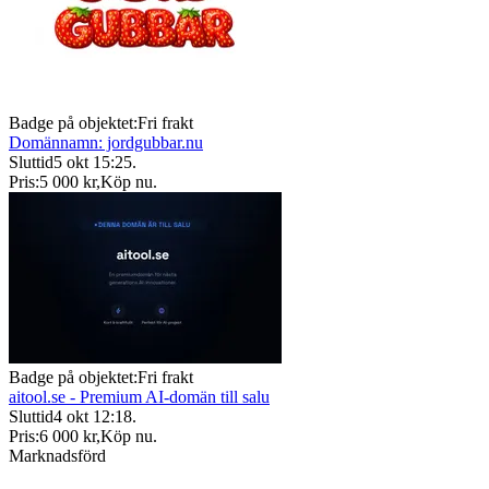
Badge på objektet:
Fri frakt
Domännamn: jordgubbar.nu
Sluttid
5 okt 15:25
.
Pris:
5 000 kr
,
Köp nu
.
Badge på objektet:
Fri frakt
aitool.se - Premium AI-domän till salu
Sluttid
4 okt 12:18
.
Pris:
6 000 kr
,
Köp nu
.
Marknadsförd