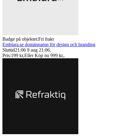
Badge på objektet:
Fri frakt
Emblara.se domännamn för design och branding
Sluttid
21:06
9 aug 21:06
.
Pris:
199 kr
,
Eller Köp nu
999 kr
,
.