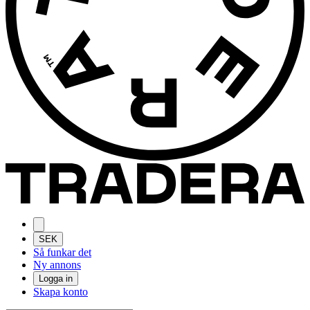
SEK
Så funkar det
Ny annons
Logga in
Skapa konto