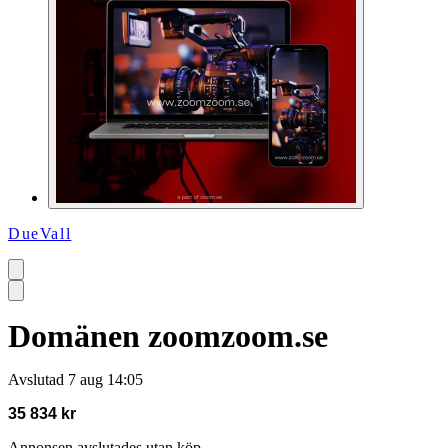
DueVall
Domänen zoomzoom.se
Avslutad
7 aug 14:05
35 834 kr
Annonsen avslutades utan köp