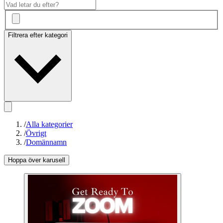
Filtrera efter kategori
/
Alla kategorier
/
Övrigt
/
Domännamn
Hoppa över karusell