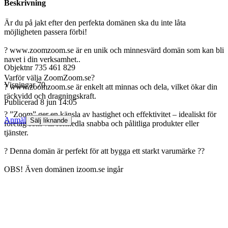
Beskrivning
Är du på jakt efter den perfekta domänen ska du inte låta
möjligheten passera förbi!
? www.zoomzoom.se är en unik och minnesvärd domän som kan bli
navet i din verksamhet..
Objektnr
735 461 829
Varför välja ZoomZoom.se?
Visningar
70
? www.zoomzoom.se är enkelt att minnas och dela, vilket ökar din
räckvidd och dragningskraft.
Publicerad
8 jun 14:05
? ”Zoom” ger en känsla av hastighet och effektivitet – idealiskt för
Anmäl
Sälj liknande
företag som vill förmedla snabba och pålitliga produkter eller
tjänster.
? Denna domän är perfekt för att bygga ett starkt varumärke ??
OBS! Även domänen izoom.se ingår