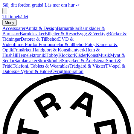
Sälj ditt fordon gratis! Läs mer om hur ->
Till innehållet
Meny
Accessoarer
Antikt & Design
Barnartiklar
Barnkläder &
Barnskor
Barnleksaker
Biljetter & Resor
Bygg & Verktyg
Böcker &
Tidningar
Datorer & Tillbehör
DVD &
Videofilmer
Fordon
Fordonsdelar & tillbehör
Foto, Kameror &
Optik
Frimärken
Handgjort & Konsthantverk
Hem &
Hushåll
Hemelektronik
Hobby
Klockor
Kläder
Konst
Musik
Mynt &
Sedlar
Samlarsaker
Skor
Skönhet
Smycken & Ädelstenar
Sport &
Fritid
Telefoni, Tablets & Wearables
Trädgård & Växter
TV-spel &
Datorspel
Vykort & Bilder
Övrigt
Inspiration