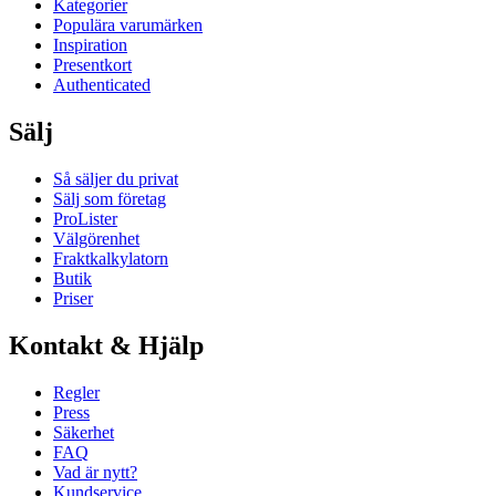
Kategorier
Populära varumärken
Inspiration
Presentkort
Authenticated
Sälj
Så säljer du privat
Sälj som företag
ProLister
Välgörenhet
Fraktkalkylatorn
Butik
Priser
Kontakt & Hjälp
Regler
Press
Säkerhet
FAQ
Vad är nytt?
Kundservice