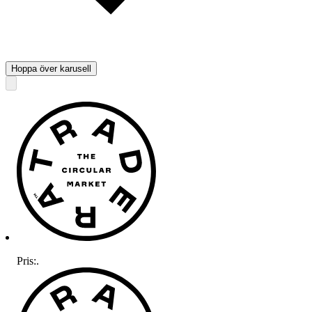
Hoppa över karusell
Pris:
.