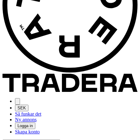
SEK
Så funkar det
Ny annons
Logga in
Skapa konto