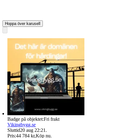
Hoppa över karusell
Badge på objektet:
Fri frakt
Vikingbygg.se
Sluttid
20 aug 22:21
.
Pris:
44 784 kr
,
Köp nu
.