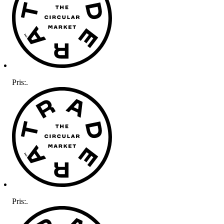
Pris:
.
Pris:
.