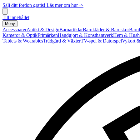
Sälj ditt fordon gratis! Läs mer om hur ->
Till innehållet
Meny
Accessoarer
Antikt & Design
Barnartiklar
Barnkläder & Barnskor
Barnl
Kameror & Optik
Frimärken
Handgjort & Konsthantverk
Hem & Hushå
Tablets & Wearables
Trädgård & Växter
TV-spel & Datorspel
Vykort &