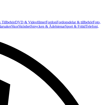
 Tillbehör
DVD & Videofilmer
Fordon
Fordonsdelar & tillbehör
Foto,
arsaker
Skor
Skönhet
Smycken & Ädelstenar
Sport & Fritid
Telefoni,