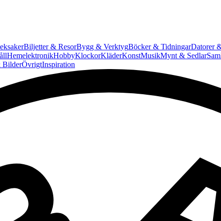
eksaker
Biljetter & Resor
Bygg & Verktyg
Böcker & Tidningar
Datorer &
ll
Hemelektronik
Hobby
Klockor
Kläder
Konst
Musik
Mynt & Sedlar
Saml
 Bilder
Övrigt
Inspiration