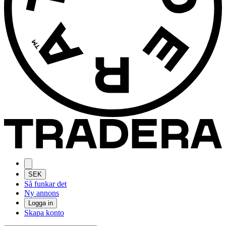
SEK
Så funkar det
Ny annons
Logga in
Skapa konto