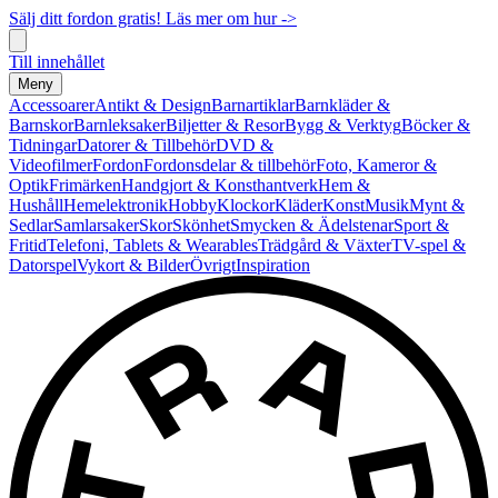
Sälj ditt fordon gratis! Läs mer om hur ->
Till innehållet
Meny
Accessoarer
Antikt & Design
Barnartiklar
Barnkläder &
Barnskor
Barnleksaker
Biljetter & Resor
Bygg & Verktyg
Böcker &
Tidningar
Datorer & Tillbehör
DVD &
Videofilmer
Fordon
Fordonsdelar & tillbehör
Foto, Kameror &
Optik
Frimärken
Handgjort & Konsthantverk
Hem &
Hushåll
Hemelektronik
Hobby
Klockor
Kläder
Konst
Musik
Mynt &
Sedlar
Samlarsaker
Skor
Skönhet
Smycken & Ädelstenar
Sport &
Fritid
Telefoni, Tablets & Wearables
Trädgård & Växter
TV-spel &
Datorspel
Vykort & Bilder
Övrigt
Inspiration