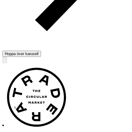
Hoppa över karusell