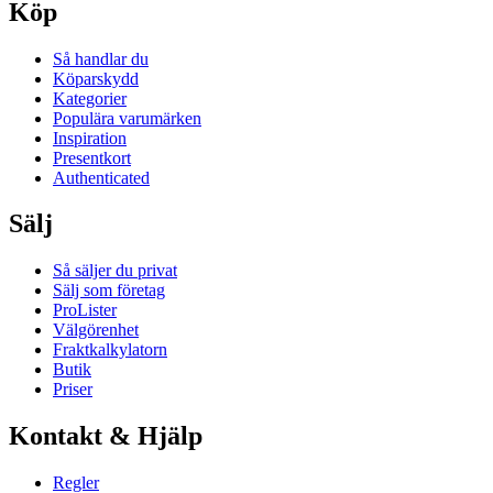
Köp
Så handlar du
Köparskydd
Kategorier
Populära varumärken
Inspiration
Presentkort
Authenticated
Sälj
Så säljer du privat
Sälj som företag
ProLister
Välgörenhet
Fraktkalkylatorn
Butik
Priser
Kontakt & Hjälp
Regler