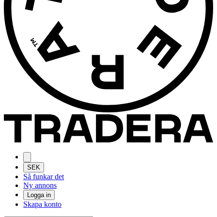
SEK
Så funkar det
Ny annons
Logga in
Skapa konto