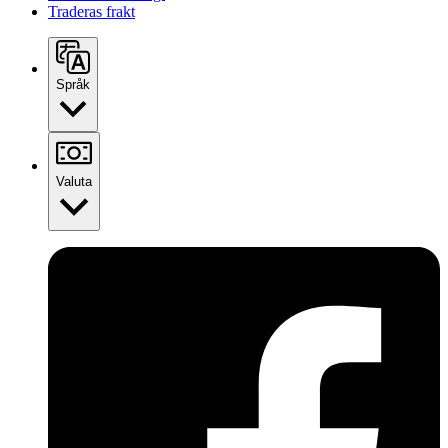
Traderas frakt
Språk
Valuta