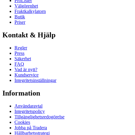
ProLister
Välgörenhet
Fraktkalkylatorn
Butik
Priser
Kontakt & Hjälp
Regler
Press
Säkerhet
FAQ
Vad är nytt?
Kundservice
Integritetsinställningar
Information
Användaravtal
Integritetspolicy
Tillgänglighetsredogörelse
Cookies
Jobba på Tradera
Hållbarhetsstrategi