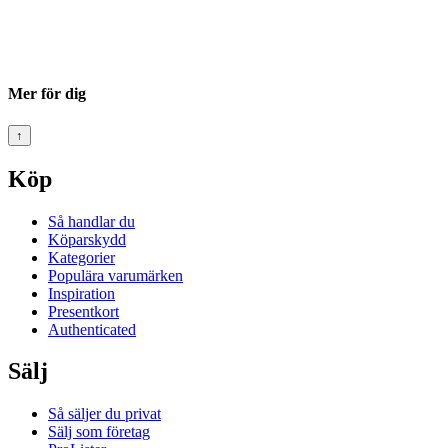
Mer för dig
↑
Köp
Så handlar du
Köparskydd
Kategorier
Populära varumärken
Inspiration
Presentkort
Authenticated
Sälj
Så säljer du privat
Sälj som företag