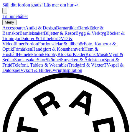
Sälj ditt fordon gratis! Läs mer om hur ->
Till innehållet
Meny
Accessoarer
Antikt & Design
Barnartiklar
Barnkläder &
Barnskor
Barnleksaker
Biljetter & Resor
Bygg & Verktyg
Böcker &
Tidningar
Datorer & Tillbehör
DVD &
Videofilmer
Fordon
Fordonsdelar & tillbehör
Foto, Kameror &
Optik
Frimärken
Handgjort & Konsthantverk
Hem &
Hushåll
Hemelektronik
Hobby
Klockor
Kläder
Konst
Musik
Mynt &
Sedlar
Samlarsaker
Skor
Skönhet
Smycken & Ädelstenar
Sport &
Fritid
Telefoni, Tablets & Wearables
Trädgård & Växter
TV-spel &
Datorspel
Vykort & Bilder
Övrigt
Inspiration