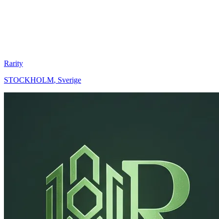
Rarity
STOCKHOLM
,
Sverige