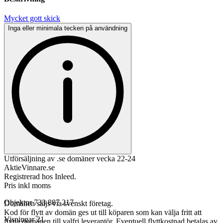
Mycket gott skick
Inga eller minimala tecken på användning
Utförsäljning av .se domäner vecka 22-24
AktieVinnare.se
Registrerad hos Inleed.
Pris inkl moms
Objektnr
733 887 217
Domänen säljs via svenskt företag.
Kod för flytt av domän ges ut till köparen som kan välja fritt att
Visningar
21
flytta domänen till valfri leverantör. Eventuell flyttkostnad betalas av