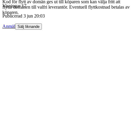
Kod för flytt av domän ges ut till köparen som kan välja fritt att
Visningar
17
flytta domänen till valfri leverantör. Eventuell flyttkostnad betalas av
köparen.
Publicerad
3 jun 20:03
Anmäl
Sälj liknande