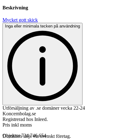
Beskrivning
Mycket gott skick
Inga eller minimala tecken på användning
Utförsäljning av .se domäner vecka 22-24
Koncernbolag.se
Registrerad hos Inleed.
Pris inkl moms
Objektnr
734 746 654
Domänen säljs via svenskt företag.