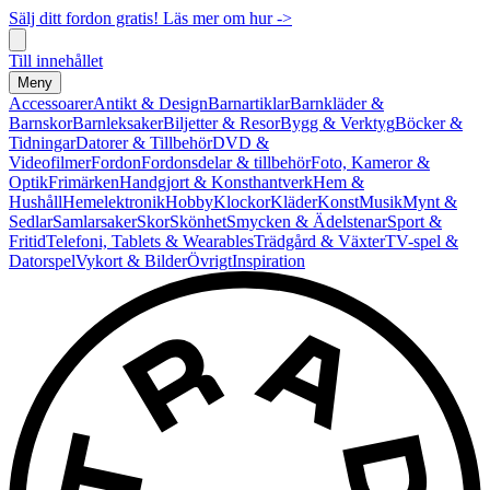
Sälj ditt fordon gratis! Läs mer om hur ->
Till innehållet
Meny
Accessoarer
Antikt & Design
Barnartiklar
Barnkläder &
Barnskor
Barnleksaker
Biljetter & Resor
Bygg & Verktyg
Böcker &
Tidningar
Datorer & Tillbehör
DVD &
Videofilmer
Fordon
Fordonsdelar & tillbehör
Foto, Kameror &
Optik
Frimärken
Handgjort & Konsthantverk
Hem &
Hushåll
Hemelektronik
Hobby
Klockor
Kläder
Konst
Musik
Mynt &
Sedlar
Samlarsaker
Skor
Skönhet
Smycken & Ädelstenar
Sport &
Fritid
Telefoni, Tablets & Wearables
Trädgård & Växter
TV-spel &
Datorspel
Vykort & Bilder
Övrigt
Inspiration