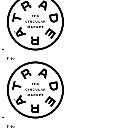
Pris:
.
Pris:
.