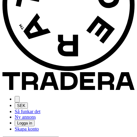
SEK
Så funkar det
Ny annons
Logga in
Skapa konto