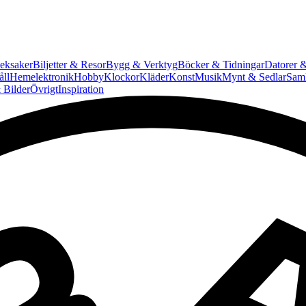
eksaker
Biljetter & Resor
Bygg & Verktyg
Böcker & Tidningar
Datorer &
ll
Hemelektronik
Hobby
Klockor
Kläder
Konst
Musik
Mynt & Sedlar
Saml
 Bilder
Övrigt
Inspiration