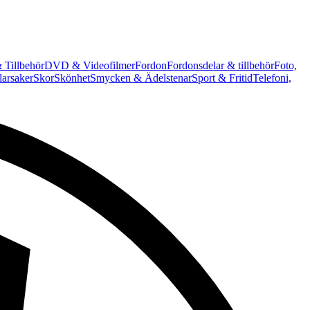
 Tillbehör
DVD & Videofilmer
Fordon
Fordonsdelar & tillbehör
Foto,
arsaker
Skor
Skönhet
Smycken & Ädelstenar
Sport & Fritid
Telefoni,