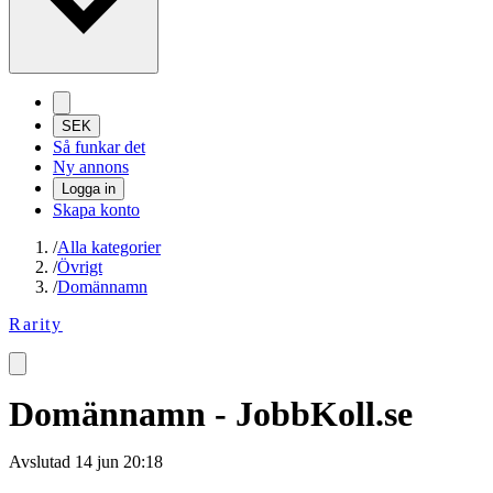
SEK
Så funkar det
Ny annons
Logga in
Skapa konto
/
Alla kategorier
/
Övrigt
/
Domännamn
Rarity
Domännamn - JobbKoll.se
Avslutad
14 jun 20:18