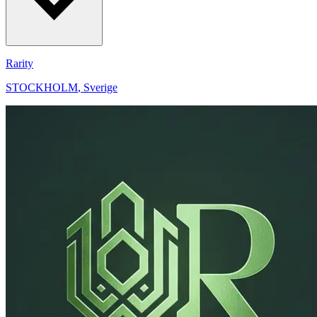
Rarity
STOCKHOLM
,
Sverige