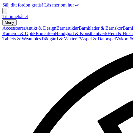
Sälj ditt fordon gratis! Läs mer om hur ->
Till innehållet
Meny
Accessoarer
Antikt & Design
Barnartiklar
Barnkläder & Barnskor
Barnl
Kameror & Optik
Frimärken
Handgjort & Konsthantverk
Hem & Hushå
Tablets & Wearables
Trädgård & Växter
TV-spel & Datorspel
Vykort &