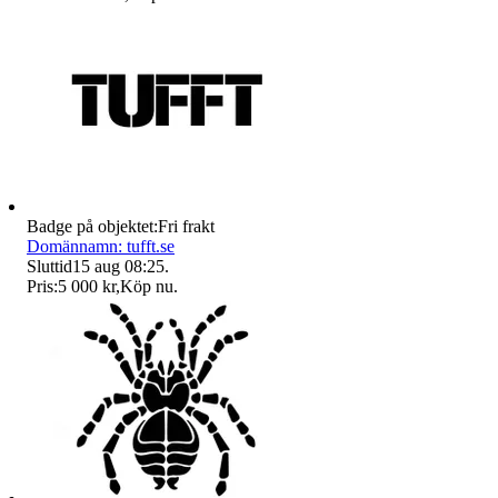
Badge på objektet:
Fri frakt
Domännamn: tufft.se
Sluttid
15 aug 08:25
.
Pris:
5 000 kr
,
Köp nu
.