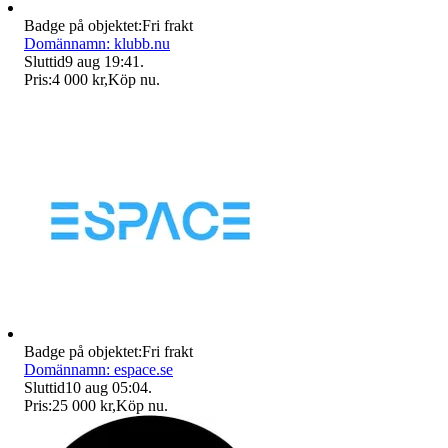
Badge på objektet:
Fri frakt
Domännamn: klubb.nu
Sluttid
9 aug 19:41
.
Pris:
4 000 kr
,
Köp nu
.
Badge på objektet:
Fri frakt
Domännamn: espace.se
Sluttid
10 aug 05:04
.
Pris:
25 000 kr
,
Köp nu
.