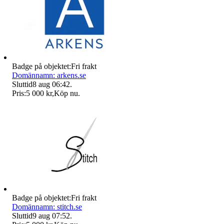
Badge på objektet:
Fri frakt
Domännamn: arkens.se
Sluttid
8 aug 06:42
.
Pris:
5 000 kr
,
Köp nu
.
Badge på objektet:
Fri frakt
Domännamn: stitch.se
Sluttid
9 aug 07:52
.