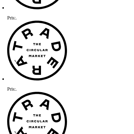
Pris:
.
Pris:
.