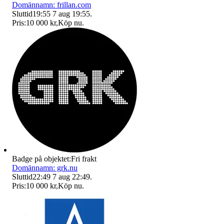
Domännamn: frillan.com
Sluttid
19:55
7 aug 19:55
.
Pris:
10 000 kr
,
Köp nu
.
Badge på objektet:
Fri frakt
Domännamn: grk.nu
Sluttid
22:49
7 aug 22:49
.
Pris:
10 000 kr
,
Köp nu
.