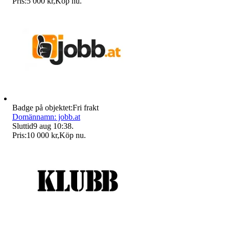
Pris:
5 000 kr
,
Köp nu
.
Badge på objektet:
Fri frakt
Domännamn: jobb.at
Sluttid
9 aug 10:38
.
Pris:
10 000 kr
,
Köp nu
.