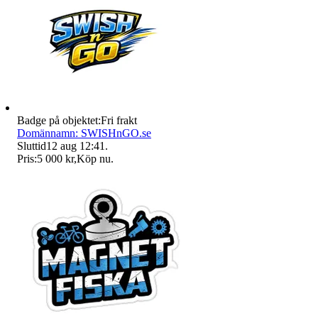
Badge på objektet:
Fri frakt
Domännamn: SWISHnGO.se
Sluttid
12 aug 12:41
.
Pris:
5 000 kr
,
Köp nu
.