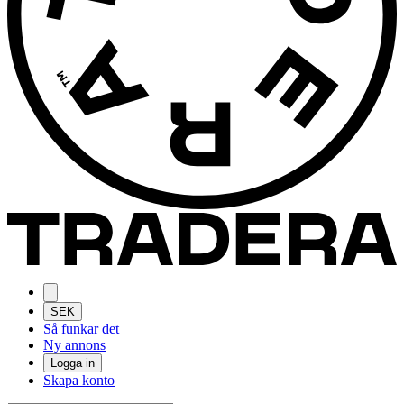
SEK
Så funkar det
Ny annons
Logga in
Skapa konto