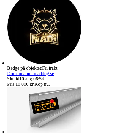
Badge på objektet:
Fri frakt
Domännamn: maddog.se
Sluttid
10 aug 06:54
.
Pris:
10 000 kr
,
Köp nu
.