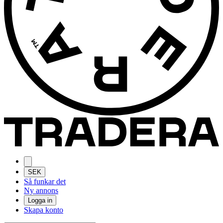
SEK
Så funkar det
Ny annons
Logga in
Skapa konto