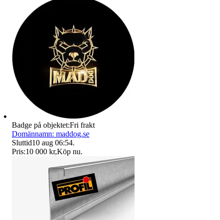
Badge på objektet:
Fri frakt
Domännamn: maddog.se
Sluttid
10 aug 06:54
.
Pris:
10 000 kr
,
Köp nu
.