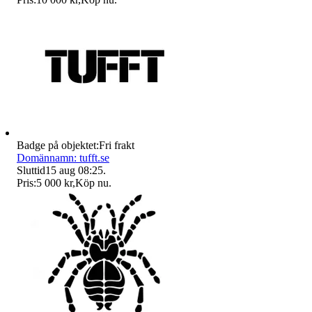
Badge på objektet:
Fri frakt
Domännamn: tufft.se
Sluttid
15 aug 08:25
.
Pris:
5 000 kr
,
Köp nu
.