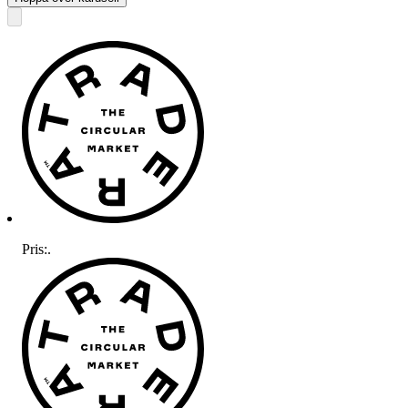
Pris:
.