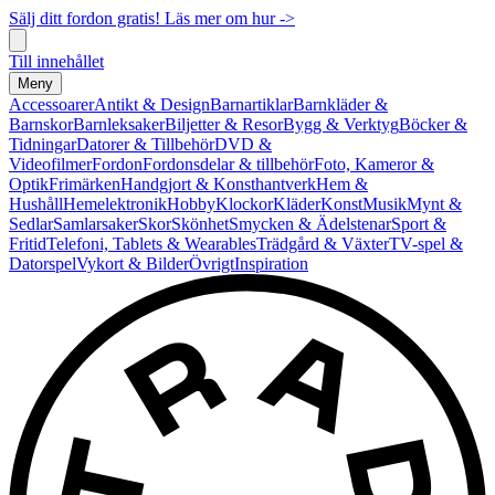
Sälj ditt fordon gratis! Läs mer om hur ->
Till innehållet
Meny
Accessoarer
Antikt & Design
Barnartiklar
Barnkläder &
Barnskor
Barnleksaker
Biljetter & Resor
Bygg & Verktyg
Böcker &
Tidningar
Datorer & Tillbehör
DVD &
Videofilmer
Fordon
Fordonsdelar & tillbehör
Foto, Kameror &
Optik
Frimärken
Handgjort & Konsthantverk
Hem &
Hushåll
Hemelektronik
Hobby
Klockor
Kläder
Konst
Musik
Mynt &
Sedlar
Samlarsaker
Skor
Skönhet
Smycken & Ädelstenar
Sport &
Fritid
Telefoni, Tablets & Wearables
Trädgård & Växter
TV-spel &
Datorspel
Vykort & Bilder
Övrigt
Inspiration