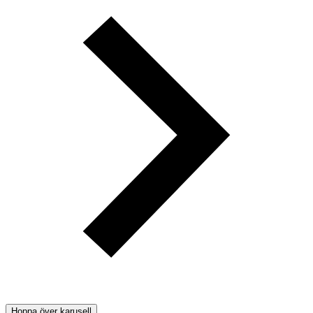
Hoppa över karusell