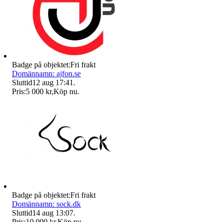
Badge på objektet:
Fri frakt
Domännamn: ajfon.se
Sluttid
12 aug 17:41
.
Pris:
5 000 kr
,
Köp nu
.
Badge på objektet:
Fri frakt
Domännamn: sock.dk
Sluttid
14 aug 13:07
.
Pris:
10 000 kr
,
Köp nu
.