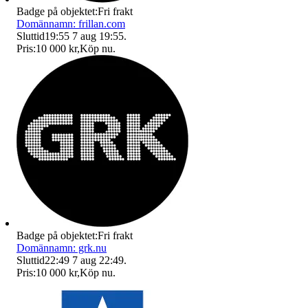
Badge på objektet:
Fri frakt
Domännamn: frillan.com
Sluttid
19:55
7 aug 19:55
.
Pris:
10 000 kr
,
Köp nu
.
Badge på objektet:
Fri frakt
Domännamn: grk.nu
Sluttid
22:49
7 aug 22:49
.
Pris:
10 000 kr
,
Köp nu
.