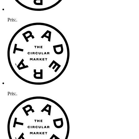
Pris:
.
Pris:
.