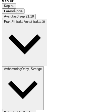
975 kr
Köp nu
Föreslå pris
Avslutas
3 sep 21:18
Frakt
Fri frakt Annat fraktsätt
Avhämtning
Osby, Sverige