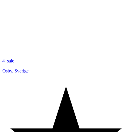
4_sale
Osby
,
Sverige