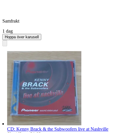
Samfrakt
1 dag
Hoppa över karusell
CD: Kenny Brack & the Subwoofers live at Nashville