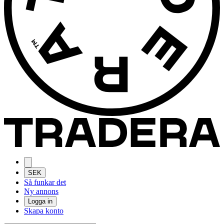
SEK
Så funkar det
Ny annons
Logga in
Skapa konto