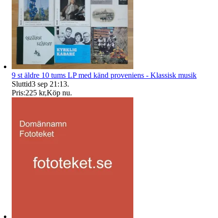
9 st äldre 10 tums LP med känd proveniens - Klassisk musik
Sluttid
3 sep 21:13
.
Pris:
225 kr
,
Köp nu
.