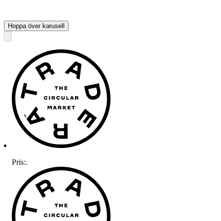
Hoppa över karusell
Pris:
.