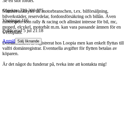
.se en stor fördel.
Objektnr
739 300 575
Namnet anknyter till motorbranschen, t.ex. bilförsäljning,
bilverkstäder, reservdelar, fordonsförsäkring och billån. Även
Visningar
166
motorsport som rally & racing och allmänt intresse för bil, mc,
moped, elcykel, motorbåt m.m. kan vara passande ämnen för en
Publicerad
5 jul 21:18
webbplats.
Anmäl
Sälj liknande
Domännamnet är registrerat hos Loopia men kan enkelt flyttas till
valfri domänregistrar. Eventuella avgifter för flytten betalas av
köparen.
Är det något du funderar på, tveka inte att kontakta mig!