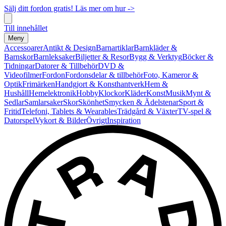
Sälj ditt fordon gratis! Läs mer om hur ->
Till innehållet
Meny
Accessoarer
Antikt & Design
Barnartiklar
Barnkläder &
Barnskor
Barnleksaker
Biljetter & Resor
Bygg & Verktyg
Böcker &
Tidningar
Datorer & Tillbehör
DVD &
Videofilmer
Fordon
Fordonsdelar & tillbehör
Foto, Kameror &
Optik
Frimärken
Handgjort & Konsthantverk
Hem &
Hushåll
Hemelektronik
Hobby
Klockor
Kläder
Konst
Musik
Mynt &
Sedlar
Samlarsaker
Skor
Skönhet
Smycken & Ädelstenar
Sport &
Fritid
Telefoni, Tablets & Wearables
Trädgård & Växter
TV-spel &
Datorspel
Vykort & Bilder
Övrigt
Inspiration