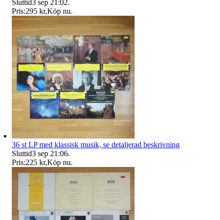
Sluttid
3 sep 21:02
.
Pris:
295 kr
,
Köp nu
.
36 st LP med klassisk musik, se detaljerad beskrivning
Sluttid
3 sep 21:06
.
Pris:
225 kr
,
Köp nu
.