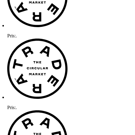
Pris:
.
Pris:
.