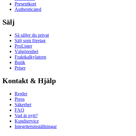
Presentkort
Authenticated
Sälj
Så säljer du privat
Sälj som företag
ProLister
Välgörenhet
Fraktkalkylatorn
Butik
Priser
Kontakt & Hjälp
Regler
Press
Säkerhet
FAQ
Vad är nytt?
Kundservice
Integritetsinställningar