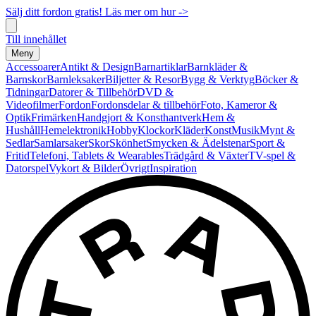
Sälj ditt fordon gratis! Läs mer om hur ->
Till innehållet
Meny
Accessoarer
Antikt & Design
Barnartiklar
Barnkläder &
Barnskor
Barnleksaker
Biljetter & Resor
Bygg & Verktyg
Böcker &
Tidningar
Datorer & Tillbehör
DVD &
Videofilmer
Fordon
Fordonsdelar & tillbehör
Foto, Kameror &
Optik
Frimärken
Handgjort & Konsthantverk
Hem &
Hushåll
Hemelektronik
Hobby
Klockor
Kläder
Konst
Musik
Mynt &
Sedlar
Samlarsaker
Skor
Skönhet
Smycken & Ädelstenar
Sport &
Fritid
Telefoni, Tablets & Wearables
Trädgård & Växter
TV-spel &
Datorspel
Vykort & Bilder
Övrigt
Inspiration