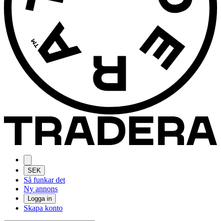
SEK
Så funkar det
Ny annons
Logga in
Skapa konto