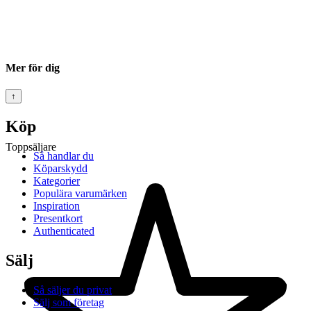
Mer för dig
↑
Köp
Toppsäljare
Så handlar du
Köparskydd
Kategorier
Populära varumärken
Inspiration
Presentkort
Authenticated
Sälj
Så säljer du privat
Sälj som företag