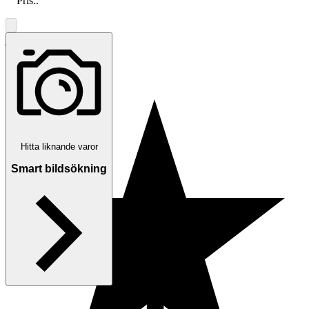
Pris:
.
jonas42
Helsingborg
,
Sverige
Hitta liknande varor
Smart bildsökning