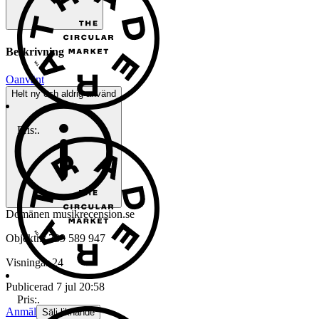
Beskrivning
Oanvänt
Helt ny och aldrig använd
Pris:
.
Domänen musikrecension.se
Objektnr
739 589 947
Visningar
24
Publicerad
7 jul 20:58
Pris:
.
Anmäl
Sälj liknande