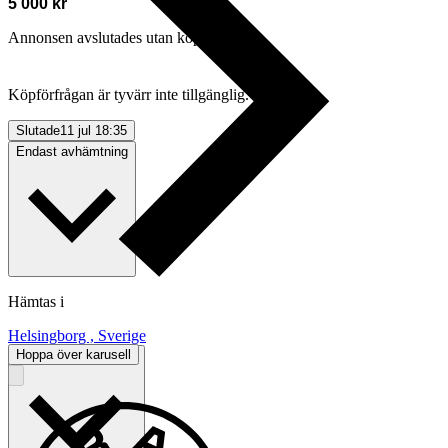
5 000 kr
Annonsen avslutades utan köp
Köpförfrågan är tyvärr inte tillgänglig.
Slutade
11 jul 18:35
Endast avhämtning
Hämtas i
Helsingborg , Sverige
Hoppa över karusell
Betalning
Via Tradera