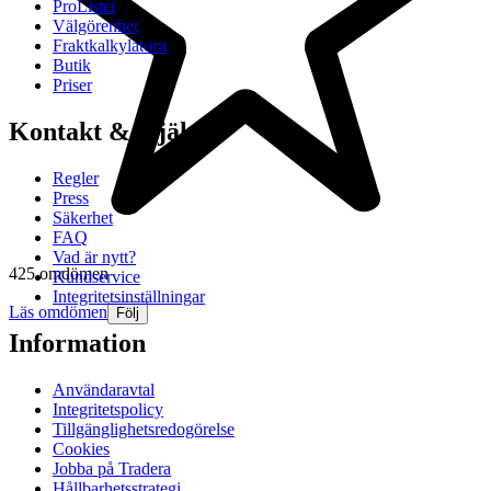
ProLister
Välgörenhet
Fraktkalkylatorn
Butik
Priser
Kontakt & Hjälp
Regler
Press
Säkerhet
FAQ
Vad är nytt?
425 omdömen
Kundservice
Integritetsinställningar
Läs omdömen
Följ
Information
Användaravtal
Integritetspolicy
Tillgänglighetsredogörelse
Cookies
Jobba på Tradera
Hållbarhetsstrategi