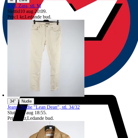
Kjol, Zara, stl. M
Sluttid
10 aug 20:09
.
Pris:
1 kr
,
Ledande bud
.
|
34"
Nudie
Jeans, Nudie "Lean Dean", stl. 34/32
Sluttid
10 aug 18:55
.
Pris:
71 kr
,
Ledande bud
.