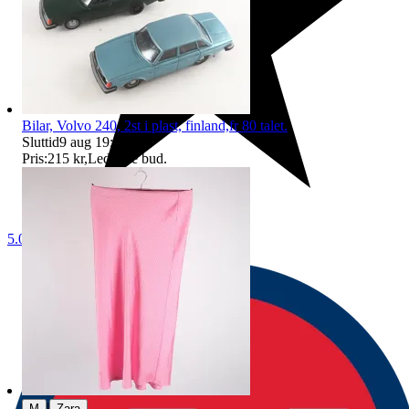
Bilar, Volvo 240, 2st i plast, finland,fr 80 talet.
Sluttid
9 aug 19:49
.
Pris:
215 kr
,
Ledande bud
.
5.0
|
M
Zara