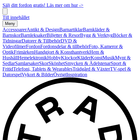
Sälj ditt fordon gratis! Läs mer om hur ->
Till innehållet
Meny
Accessoarer
Antikt & Design
Barnartiklar
Barnkläder &
Barnskor
Barnleksaker
Biljetter & Resor
Bygg & Verktyg
Böcker &
Tidningar
Datorer & Tillbehör
DVD &
Videofilmer
Fordon
Fordonsdelar & tillbehör
Foto, Kameror &
Optik
Frimärken
Handgjort & Konsthantverk
Hem &
Hushåll
Hemelektronik
Hobby
Klockor
Kläder
Konst
Musik
Mynt &
Sedlar
Samlarsaker
Skor
Skönhet
Smycken & Ädelstenar
Sport &
Fritid
Telefoni, Tablets & Wearables
Trädgård & Växter
TV-spel &
Datorspel
Vykort & Bilder
Övrigt
Inspiration