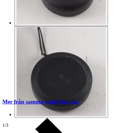
Mer från samma butik
Visa alla
1
/
3