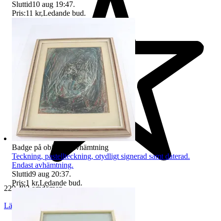
Sluttid
10 aug 19:47
.
Pris:
11 kr
,
Ledande bud
.
Badge på objektet:
Avhämtning
Teckning, pastellteckning, otydligt signerad samt daterad.
Endast avhämtning.
Sluttid
9 aug 20:37
.
Pris:
1 kr
,
Ledande bud
.
229 492 omdömen
Läs omdömen
Följ