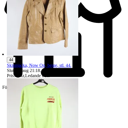
44
Skinnjacka, Now On, beige, stl. 44.
Sluttid
9 aug 21:18
.
Pris:
47 kr
,
Ledande bud
.
Företag