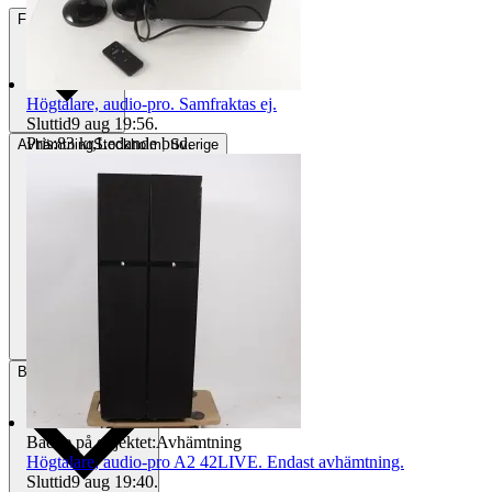
Frakt
84 kr DSV
Högtalare, audio-pro. Samfraktas ej.
Sluttid
9 aug 19:56
.
Pris:
83 kr
,
Ledande bud
.
Avhämtning
Stockholm, Sverige
Betalning
Via Tradera
Badge på objektet:
Avhämtning
Högtalare, audio-pro A2 42LIVE. Endast avhämtning.
Sluttid
9 aug 19:40
.