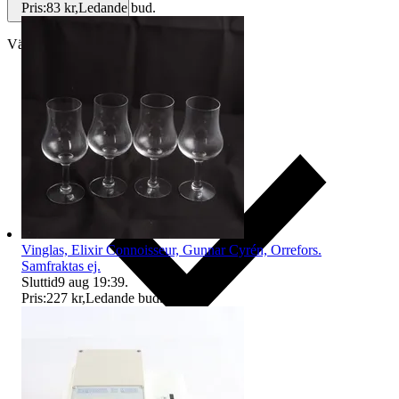
Pris:
83 kr
,
Ledande bud
.
Välj till köparskydd
Vinglas, Elixir Connoisseur, Gunnar Cyrén, Orrefors.
Samfraktas ej.
Sluttid
9 aug 19:39
.
Pris:
227 kr
,
Ledande bud
.