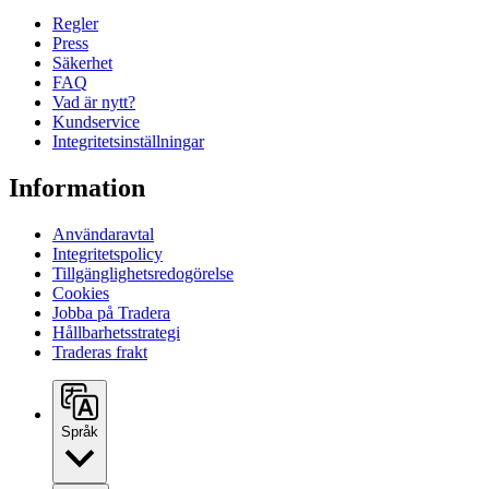
Regler
Press
Säkerhet
FAQ
Vad är nytt?
Kundservice
Integritetsinställningar
Information
Användaravtal
Integritetspolicy
Tillgänglighetsredogörelse
Cookies
Jobba på Tradera
Hållbarhetsstrategi
Traderas frakt
Språk