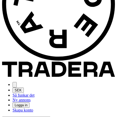
SEK
Så funkar det
Ny annons
Logga in
Skapa konto