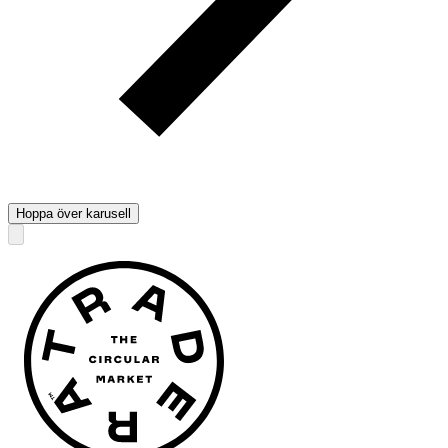
Hoppa över karusell