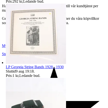
Pris:
292 kr
,
Ledande bud
.
Har du frågor eller funderingar hör av dig till vår kundtjänst per
mail:
webbshop@myrorna.se
.
Genom att buda på våra annonser godkänner du våra köpvillkor
som du hittar på vår infosida här på Tradera.
Myrorna
Stockholm
,
Sverige
LP Georgia String Bands 1928 - 1930
Sluttid
9 aug 19:18
.
Pris:
1 kr
,
Ledande bud
.