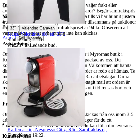
Du betalar din order direkt på Tradera och väljer frakt eller
Objektnr
730 647 651
avhämtning. Vill du att vi samfraktar fler varor? Begär samfraktspris
på din Traderasida och vänta med att betala tills vi har hunnit justera
Visningar
1 122
fraktpriset. Vi samfraktar upp till fyra varor tillsammans på auktioner
Publicerad
8 maj 19:07
som avslutas samma dag. Samfraktspriset är 94 kr. Observera att
|
33"
Valentino Garavani
varor märkta endast avhämtning inte kan skickas.
Jeans, Valentino, blå, stl. 33".
Anmäl
Sälj liknande
Sluttid
9 aug 21:16
.
Avhämtning
Pris:
237 kr
,
Ledande bud
.
Om du väljer avhämtning hämtas din order i Myrornas butik i
Ropsten, Kolargatan 2 efter den har blivit packad av oss. Du
kommer att få ett separat mail med rubriken Välkommen att hämta
din order på Myrorna i Ropsten! när din order är redo att hämtas. Ta
med legitimation. Hanteringstiden är cirka 3-5 arbetsdagar. Ordrar
ska hämtas senast 7 dagar efter att man mottagit mail att ordern är
redo för avhämtning. Ordrar som ej hämtas ut i tid rensas bort och
en avgift på 84 kr dras av från återbetalningen.
Frakt
Om du har valt frakt kommer din vara att skickas från oss inom 3-5
arbetsdagar. När din vara har lämnat vårt lager får du ett
spårningsnummer av DSV inom kort där du kan följa din leverans.
Kaffemaskin, Nespresso Citiz, Röd. Samfraktas ej.
Sluttid
9 aug 19:22
.
Kundservice