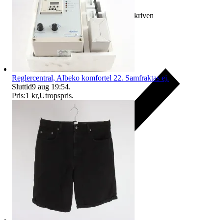
Ersättning om varan inte är som beskriven
Reglercentral, Albeko komfortel 22. Samfraktas ej.
Sluttid
9 aug 19:54
.
Pris:
1 kr
,
Utropspris
.
Ersättning om du inte får din vara