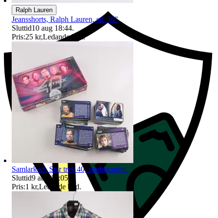
Ralph Lauren
Jeansshorts, Ralph Lauren, stl. 36"
Sluttid
10 aug 18:44
.
Pris:
25 kr
,
Ledande bud
.
Samlarkort, Star trek 40, storbritanien.
Sluttid
9 aug 19:05
.
Pris:
1 kr
,
Ledande bud
.