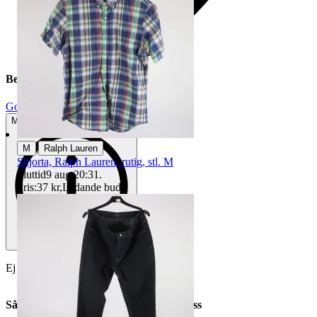
Beskrivning
Gott använt skick
Mindre tecken på användning
|
M
Ralph Lauren
Skjorta, Ralph Lauren, rutig, stl. M
Sluttid
9 aug 20:31
.
Pris:
37 kr
,
Ledande bud
.
Ej funktionstestad.
Så här går det till när du handlar hos oss