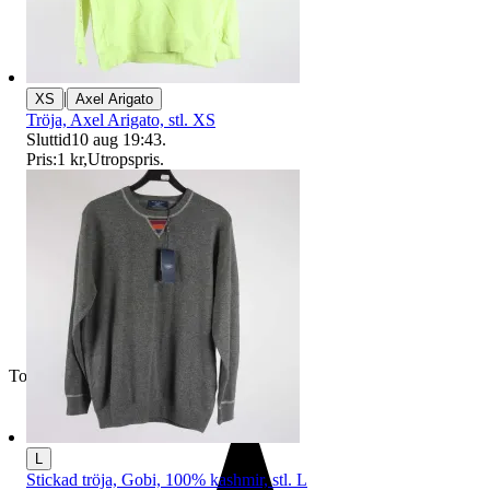
|
XS
Axel Arigato
Tröja, Axel Arigato, stl. XS
Sluttid
10 aug 19:43
.
Pris:
1 kr
,
Utropspris
.
Toppsäljare
L
Stickad tröja, Gobi, 100% kashmir, stl. L