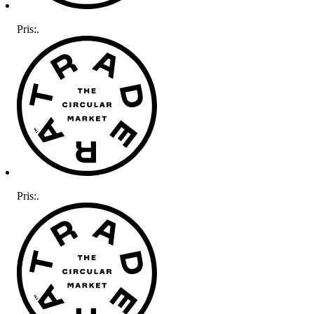
Pris:
.
Pris:
.