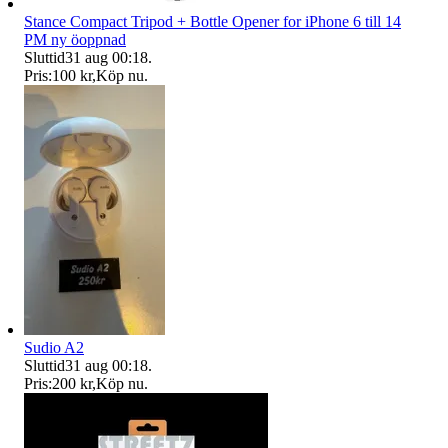
Stance Compact Tripod + Bottle Opener for iPhone 6 till 14
PM ny öoppnad
Sluttid
31 aug 00:18
.
Pris:
100 kr
,
Köp nu
.
Sudio A2
Sluttid
31 aug 00:18
.
Pris:
200 kr
,
Köp nu
.