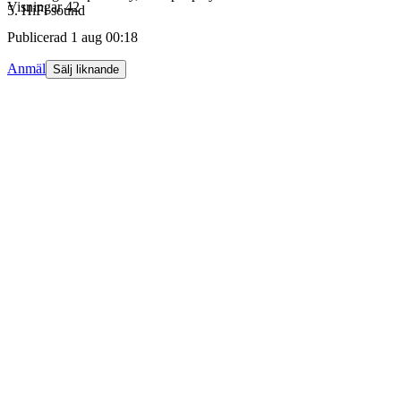
Visningar
42
5. HiFi sound
Publicerad
1 aug 00:18
Anmäl
Sälj liknande