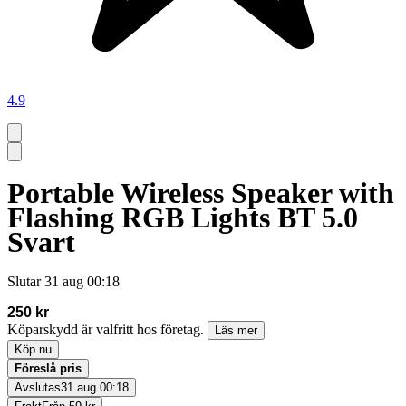
4.9
Portable Wireless Speaker with
Flashing RGB Lights BT 5.0
Svart
Slutar
31 aug 00:18
250 kr
Köparskydd är valfritt hos företag.
Läs mer
Köp nu
Föreslå pris
Avslutas
31 aug 00:18