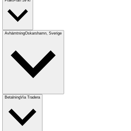
Frakt
Från 59 kr
Avhämtning
Oskarshamn, Sverige
Betalning
Via Tradera