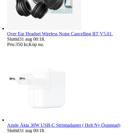
Over Ear Headset Wireless Noise Cancelling BT V5.01.
Sluttid
31 aug 00:18
.
Pris:
350 kr
,
Köp nu
.
Apple Äkta 30W USB-C Strömadapter ( Helt Ny Öoppnad)
Sluttid
31 aug 00:18
.