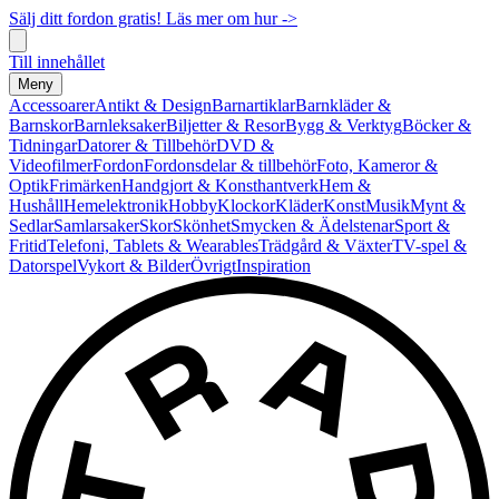
Sälj ditt fordon gratis! Läs mer om hur ->
Till innehållet
Meny
Accessoarer
Antikt & Design
Barnartiklar
Barnkläder &
Barnskor
Barnleksaker
Biljetter & Resor
Bygg & Verktyg
Böcker &
Tidningar
Datorer & Tillbehör
DVD &
Videofilmer
Fordon
Fordonsdelar & tillbehör
Foto, Kameror &
Optik
Frimärken
Handgjort & Konsthantverk
Hem &
Hushåll
Hemelektronik
Hobby
Klockor
Kläder
Konst
Musik
Mynt &
Sedlar
Samlarsaker
Skor
Skönhet
Smycken & Ädelstenar
Sport &
Fritid
Telefoni, Tablets & Wearables
Trädgård & Växter
TV-spel &
Datorspel
Vykort & Bilder
Övrigt
Inspiration