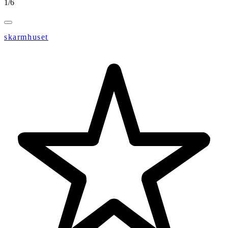
1
/
6
skarmhuset