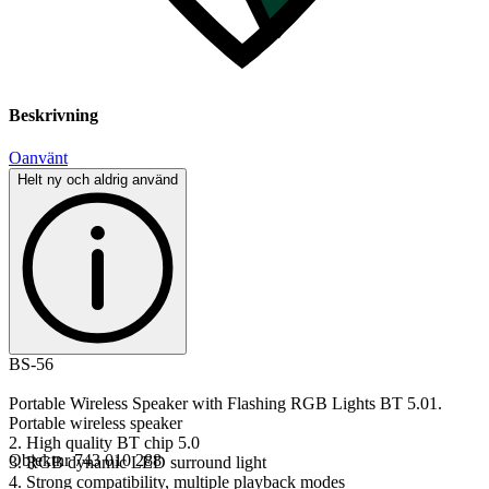
Beskrivning
Oanvänt
Helt ny och aldrig använd
BS-56
Portable Wireless Speaker with Flashing RGB Lights BT 5.01.
Portable wireless speaker
2. High quality BT chip 5.0
Objektnr
743 010 288
3. RGB dynamic LED surround light
4. Strong compatibility, multiple playback modes